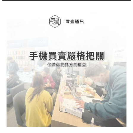
台
中
手
機
買
賣
｜
原
來
專
業
通
訊
行
這
樣