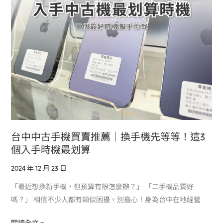
買
賣
推
薦
｜
換
手
機
先
等
等！
台中中古手機買賣推薦｜換手機先等等！這3
這
個入手時機最划算
3
2024 年 12 月 23 日
個
入
「最近想換新手機，但預算有限怎麼辦？」 「二手機品質好
手
嗎？」 相信不少人都有類似困擾。別擔心！身為台中在地經營
時
機