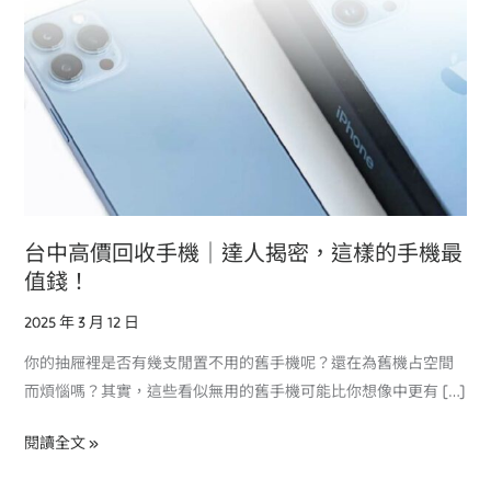
｜
達
人
揭
密，
這
樣
的
手
台中高價回收手機｜達人揭密，這樣的手機最
機
值錢！
最
2025 年 3 月 12 日
值
錢！
你的抽屜裡是否有幾支閒置不用的舊手機呢？還在為舊機占空間
而煩惱嗎？其實，這些看似無用的舊手機可能比你想像中更有 […]
閱讀全文 »