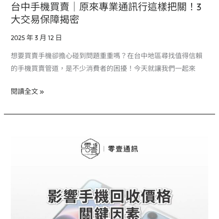
把
台中手機買賣｜原來專業通訊行這樣把關！3
關！
大交易保障揭密
3
2025 年 3 月 12 日
大
交
想要買賣手機卻擔心碰到問題重重嗎？在台中地區尋找值得信賴
易
的手機買賣管道，是不少消費者的困擾！今天就讓我們一起來
保
障
閱讀全文 »
揭
密
台
中
二
手
手
機
回