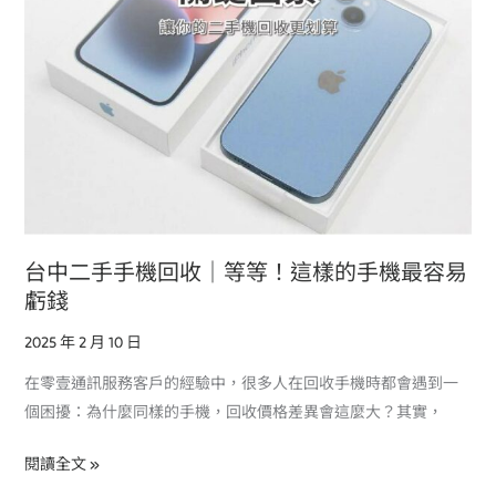
收
｜
等
等！
這
樣
的
手
機
最
台中二手手機回收｜等等！這樣的手機最容易
容
虧錢
易
2025 年 2 月 10 日
虧
錢
在零壹通訊服務客戶的經驗中，很多人在回收手機時都會遇到一
個困擾：為什麼同樣的手機，回收價格差異會這麼大？其實，
閱讀全文 »