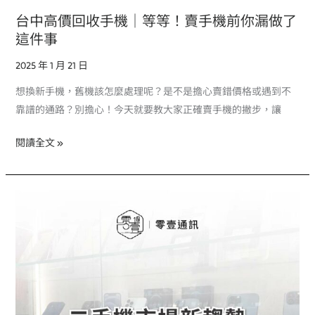
漏
台中高價回收手機｜等等！賣手機前你漏做了
做
這件事
了
2025 年 1 月 21 日
這
件
想換新手機，舊機該怎麼處理呢？是不是擔心賣錯價格或遇到不
事
靠譜的通路？別擔心！今天就要教大家正確賣手機的撇步，讓
閱讀全文 »
台
中
二
手
手
機
｜