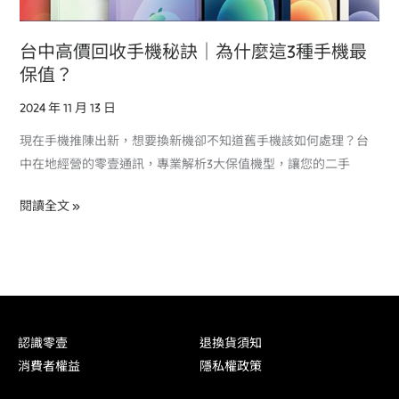
3
種
台中高價回收手機秘訣｜為什麼這3種手機最
手
保值？
機
2024 年 11 月 13 日
最
保
現在手機推陳出新，想要換新機卻不知道舊手機該如何處理？台
值？
中在地經營的零壹通訊，專業解析3大保值機型，讓您的二手
閱讀全文 »
認識零壹
退換貨須知
消費者權益
隱私權政策