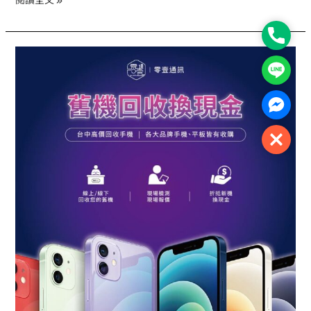
閱讀全文 »
最
划
Phone
算
台
Line
中
高
Facebo
價
回
Close
收
手
機
秘
訣
｜
為
什
麼
這