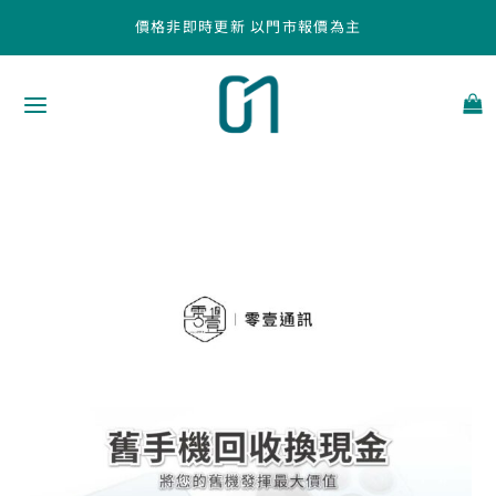
跳
價格非即時更新 以門市報價為主
至
主
要
內
容
台
中
高
價
回
收
手
機