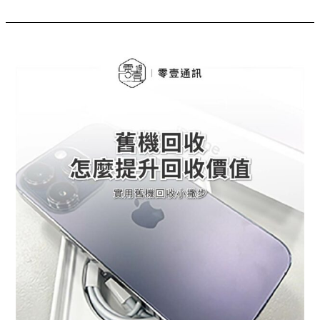
大
優
勢
台
中
舊
機
回
收
｜
換
機
前
必
看！
這
樣
做