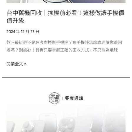
讓
手
台中舊機回收｜換機前必看！這樣做讓手機價
機
值升級
價
2024 年 12 月 23 日
值
升
欸～最近是不是在考慮換新手機啊？舊手機該怎麼處理讓你很困
級
擾嗎？別擔心！其實只要掌握正確的回收方式，不只能為地球
閱讀全文 »
台
中
中
古
手
機