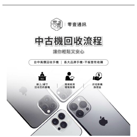
台
中
高
價
回
收
手
機
｜
等
等！
賣
手
機
前
你