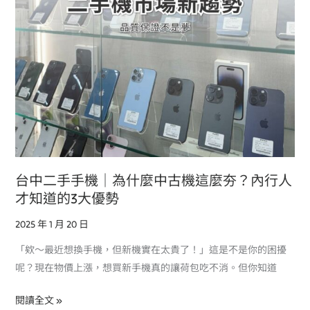
為
什
麼
中
古
機
這
麼
夯？
內
台中二手手機｜為什麼中古機這麼夯？內行人
行
才知道的3大優勢
人
2025 年 1 月 20 日
才
知
「欸～最近想換手機，但新機實在太貴了！」這是不是你的困擾
道
呢？現在物價上漲，想買新手機真的讓荷包吃不消。但你知道
的
3
閱讀全文 »