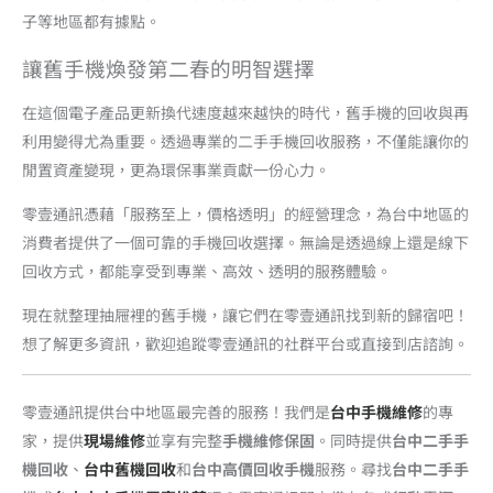
子等地區都有據點。
讓舊手機煥發第二春的明智選擇
在這個電子產品更新換代速度越來越快的時代，舊手機的回收與再
利用變得尤為重要。透過專業的二手手機回收服務，不僅能讓你的
閒置資產變現，更為環保事業貢獻一份心力。
零壹通訊憑藉「服務至上，價格透明」的經營理念，為台中地區的
消費者提供了一個可靠的手機回收選擇。無論是透過線上還是線下
回收方式，都能享受到專業、高效、透明的服務體驗。
現在就整理抽屜裡的舊手機，讓它們在零壹通訊找到新的歸宿吧！
想了解更多資訊，歡迎追蹤零壹通訊的社群平台或直接到店諮詢。
零壹通訊提供台中地區最完善的服務！我們是
台中手機維修
的專
家，提供
現場維修
並享有完整
手機維修保固
。同時提供
台中二手手
機回收
、
台中舊機回收
和
台中高價回收手機
服務。尋找
台中二手手