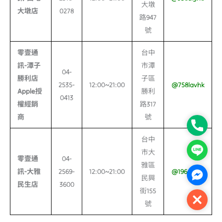
大墩
大墩店
0278
路947
號
零壹通
台中
訊-
潭子
市潭
04-
勝利店
子區
2535-
12:00~21:00
@758lavhk
Apple
授
勝利
0413
權經銷
路317
商
號
Phone
台中
Line
市大
零壹通
04-
雅區
訊-
大雅
2569-
12:00~21:00
@196qbukj
Facebo
民興
民生店
3600
街155
Close
號