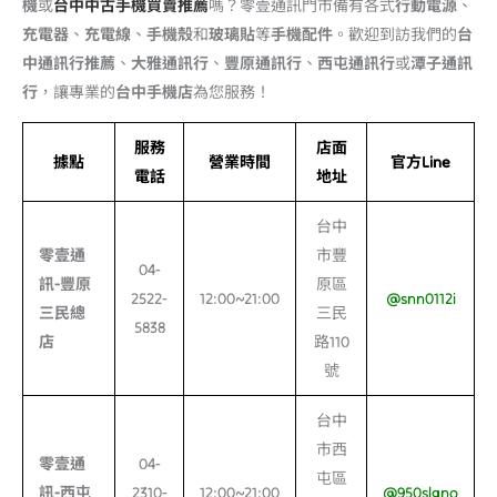
機
或
台中中古手機買賣推薦
嗎？零壹通訊門市備有各式
行動電源
、
充電器
、
充電線
、
手機殼
和
玻璃貼
等
手機配件
。歡迎到訪我們的
台
中通訊行推薦
、
大雅通訊行
、
豐原通訊行
、
西屯通訊行
或
潭子通訊
行
，讓專業的
台中手機店
為您服務！
服務
店面
據點
營業時間
官方Line
電話
地址
台中
零壹通
市豐
04-
訊-
豐原
原區
2522-
12:00~21:00
@snn0112i
三民總
三民
5838
店
路110
號
台中
市西
零壹通
04-
屯區
訊-
西屯
2310-
12:00~21:00
@950slgno