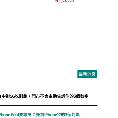
NT$
24,990
最新消息
台中辦5G吃到飽，門市不會主動告訴你的3個數字
iPhone Fold要等嗎？先買iPhone17的3個判斷
Samsung S26值得從S25升級嗎？台中通訊行給你直