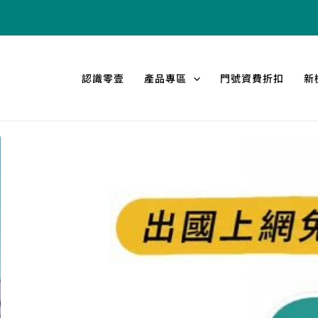
跳
至
主
要
認識零壹
產品專區
門號資費折扣
新
內
容