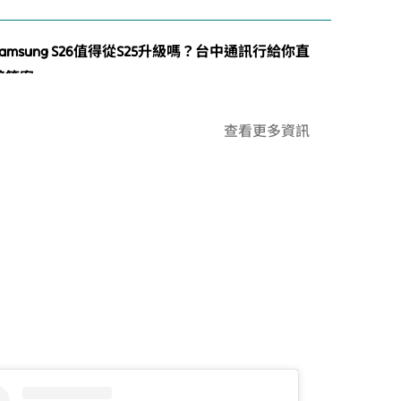
接答案
攜碼台哥大前必知的3件事：違約金、門號移轉、資
費落差
零壹會員專區
查看更多資訊
遠傳5G攜碼神方案 吃到飽月租最低411元
攜碼中華還是遠傳？24個月 vs 30個月折扣怎麼選才
不吃虧
Samsung Galaxy S26 三款差在哪？規格比較＋選購
建議一次看
台中手機維修推薦｜換電池不想失去防水？專業設
備是關鍵