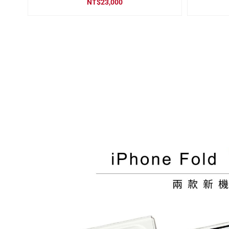
NT$
23,000