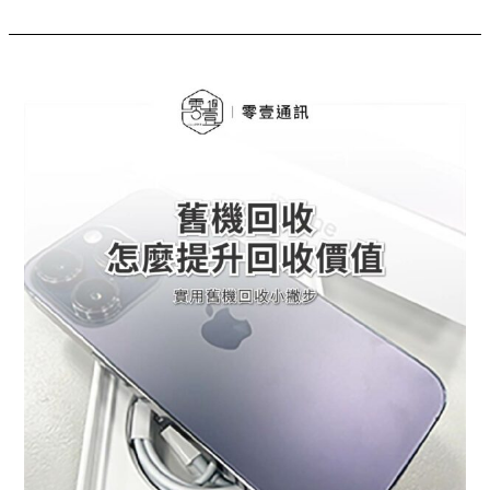
大
優
勢
台
中
舊
機
回
收
｜
換
機
前
必
看！
這
樣
做