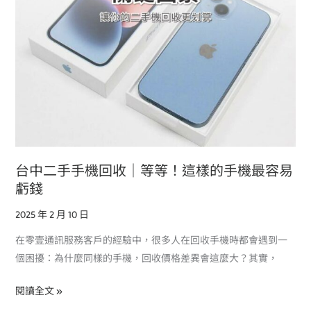
收
｜
等
等！
這
樣
的
手
機
最
台中二手手機回收｜等等！這樣的手機最容易
容
虧錢
易
2025 年 2 月 10 日
虧
錢
在零壹通訊服務客戶的經驗中，很多人在回收手機時都會遇到一
個困擾：為什麼同樣的手機，回收價格差異會這麼大？其實，
閱讀全文 »