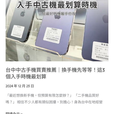
買
賣
推
薦
｜
換
手
機
先
等
等！
台中中古手機買賣推薦｜換手機先等等！這3
這
個入手時機最划算
3
2024 年 12 月 23 日
個
入
「最近想換新手機，但預算有限怎麼辦？」 「二手機品質好
手
嗎？」 相信不少人都有類似困擾。別擔心！身為台中在地經營
時
機