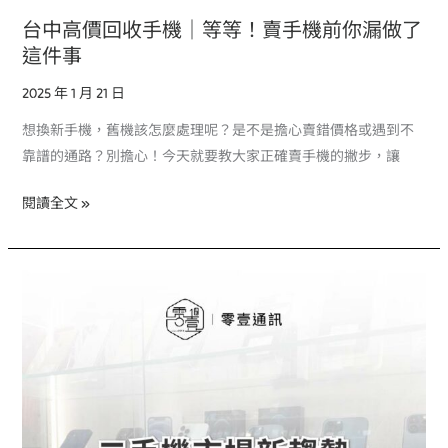
漏
台中高價回收手機｜等等！賣手機前你漏做了
做
這件事
了
2025 年 1 月 21 日
這
件
想換新手機，舊機該怎麼處理呢？是不是擔心賣錯價格或遇到不
事
靠譜的通路？別擔心！今天就要教大家正確賣手機的撇步，讓
閱讀全文 »
台
中
二
手
手
機
｜