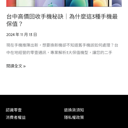
3
種
台中高價回收手機秘訣｜為什麼這3種手機最
手
保值？
機
2024 年 11 月 13 日
最
保
現在手機推陳出新，想要換新機卻不知道舊手機該如何處理？台
值？
中在地經營的零壹通訊，專業解析3大保值機型，讓您的二手
閱讀全文 »
認識零壹
退換貨須知
消費者權益
隱私權政策