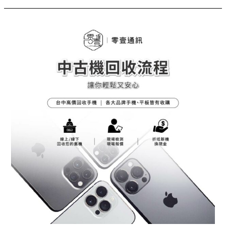
台
中
高
價
回
收
手
機
｜
等
等！
賣
手
機
前
你