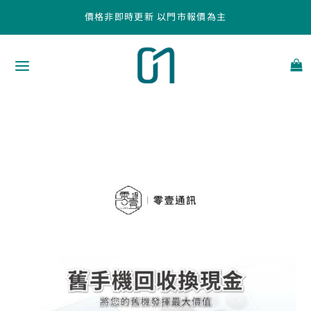
跳
價格非即時更新 以門市報價為主
至
主
要
內
容
台
中
高
價
回
收
手
機