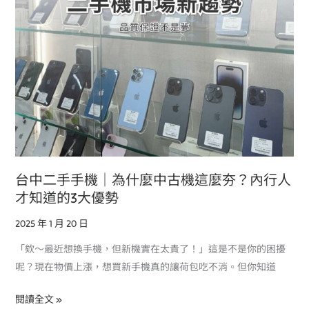
為
什
麼
中
古
機
這
麼
夯？
內
台中二手手機｜為什麼中古機這麼夯？內行人
行
才知道的3大優勢
人
2025 年 1 月 20 日
才
知
「欸～最近想換手機，但新機實在太貴了！」這是不是你的困擾
道
呢？現在物價上漲，想買新手機真的讓荷包吃不消。但你知道
的
3
閱讀全文 »