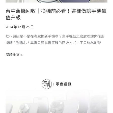
讓
手
台中舊機回收｜換機前必看！這樣做讓手機價
機
值升級
價
2024 年 12 月 23 日
值
升
欸～最近是不是在考慮換新手機啊？舊手機該怎麼處理讓你很困
級
擾嗎？別擔心！其實只要掌握正確的回收方式，不只能為地球
閱讀全文 »
台
中
中
古
手
機