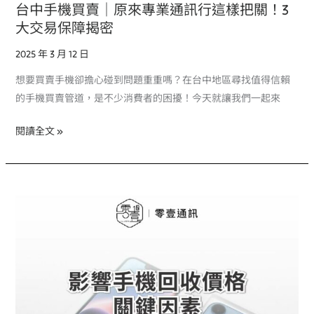
把
台中手機買賣｜原來專業通訊行這樣把關！3
關！
大交易保障揭密
3
2025 年 3 月 12 日
大
交
想要買賣手機卻擔心碰到問題重重嗎？在台中地區尋找值得信賴
易
的手機買賣管道，是不少消費者的困擾！今天就讓我們一起來
保
障
閱讀全文 »
揭
密
台
中
二
手
手
機
回