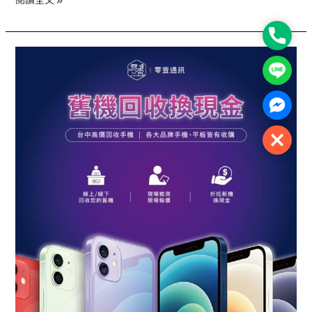
閱讀全文 »
最
划
Phone
算
台
Line
中
高
Facebo
價
回
Close
收
手
機
秘
訣
｜
為
什
麼
這