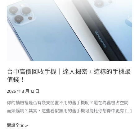
｜
達
人
揭
密，
這
樣
的
手
台中高價回收手機｜達人揭密，這樣的手機最
機
值錢！
最
2025 年 3 月 12 日
值
錢！
你的抽屜裡是否有幾支閒置不用的舊手機呢？還在為舊機占空間
而煩惱嗎？其實，這些看似無用的舊手機可能比你想像中更有 […]
閱讀全文 »