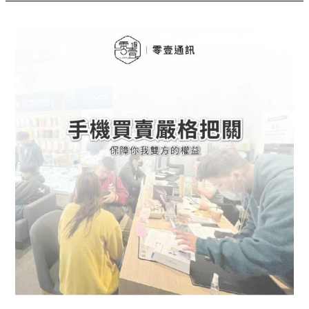
台
中
手
機
買
賣
｜
原
來
專
業
通
訊
行
這
樣