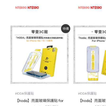
Ultra
NT$
690
NT$
590
NT$
690
NT$
590
原
目
原
目
特價
始
前
始
前
價
價
價
價
格：
格：
格：
格
NT$590。
NT$500。
NT$590。
NT
HODA保護貼
HODA保護貼
【hoda】亮面玻璃保護貼 for
【hoda】亮面玻