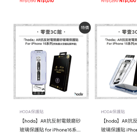
NT$
1,190
NT$
1,010
NT$
1,290
NT$
1,100
螢幕貼
原
目
原
特價
始
前
始
價
價
價
格：
格：
格：
NT$1,190。
NT$1,010。
NT$1,190
HODA保護貼
HODA保護貼
【hoda】AR抗反射電競磨砂
【hoda】AR
玻璃保護貼 for iPhone16系列
玻璃保護貼 iPhon