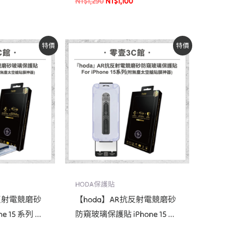
NT$
1,290
NT$
1,100
目
原
目
特價
特價
前
始
前
價
價
價
格：
格：
格：
。
NT$1,010。
NT$1,390。
NT$1,180。
HODA保護貼
抗反射電競磨砂
【hoda】AR抗反射電競磨砂
e 15 系列 附
防窺玻璃保護貼 iPhone 15 系