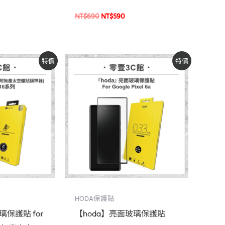
Pro
NT$
690
NT$
590
原
目
特價
特價
始
前
價
價
：
格：
格：
$500。
NT$590。
NT$500。
HODA保護貼
璃保護貼 for
【hoda】亮面玻璃保護貼