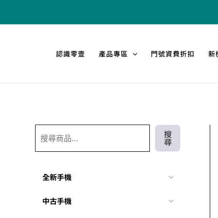
跳
搜
至
尋
主
要
認識零壹
產品專區
門號資費折扣
新
內
容
搜
尋
全新手機
中古手機