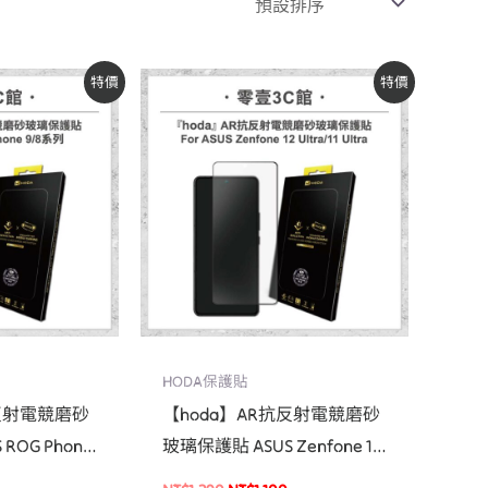
目
原
目
特價
特價
前
始
前
價
價
價
格：
格：
格：
0。
NT$1,100。
NT$1,290。
NT$1,100。
HODA保護貼
抗反射電競磨砂
【hoda】AR抗反射電競磨砂
ROG Phone
玻璃保護貼 ASUS Zenfone 12
專用
Ultra / 11 Ultra