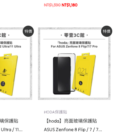
神器
列 附無塵太空艙貼膜神器
NT$
1,390
NT$
1,180
原
目
特價
特價
始
前
價
價
：
格：
格：
$590。
NT$690。
NT$590。
HODA保護貼
玻璃保護貼
【hoda】亮面玻璃保護貼
Ultra / 11
ASUS Zenfone 8 Flip / 7 / 7