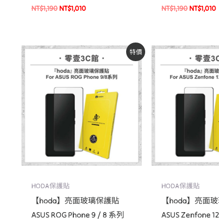
(附無塵太空艙貼膜神器)
無塵太空艙貼膜
NT$
1,190
NT$
1,010
NT$
1,190
NT$
1,010
原
目
原
目
特價
始
前
始
前
價
價
價
價
格：
格：
格：
格
NT$690。
NT$590。
NT$690。
NT
HODA保護貼
HODA保護貼
【hoda】亮面玻璃保護貼
【hoda】亮面
ASUS ROG Phone 9 / 8 系列
ASUS Zenfone 12 