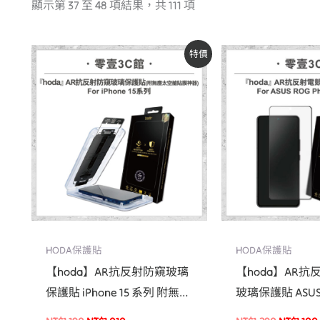
顯示第 37 至 48 項結果，共 111 項
原
目
原
特價
始
前
始
價
價
價
格：
格：
格：
NT$1,190。
NT$1,010。
NT$1,29
HODA保護貼
HODA保護貼
【hoda】AR抗反射防窺玻璃
【hoda】AR
保護貼 iPhone 15 系列 附無塵
玻璃保護貼 ASUS 
太空艙貼膜神器 手機玻璃貼
9 / 8 系列 手遊