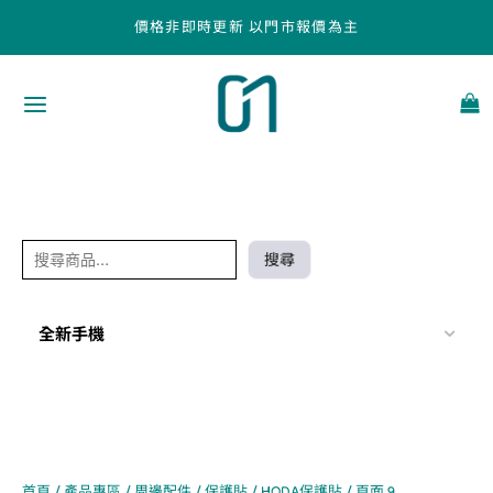
跳
搜
價格非即時更新 以門市報價為主
至
尋
主
要
內
容
搜尋
全新手機
首頁
/
產品專區
/
周邊配件
/
保護貼
/
HODA保護貼
/ 頁面 9