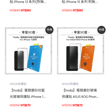
貼 iPhone 12 系列(附無塵
貼 iPhone 15 系列 附無塵
太空艙貼膜神器) 手機螢
太空艙貼膜神器 玻璃保
NT$
690
NT$
590
NT$
690
NT$
590
幕保護貼
護貼 手機貼 螢幕貼
原
目
原
目
特價
特價
始
前
始
前
價
價
價
價
格：
格：
格：
格：
NT$790。
NT$670。
NT$790。
NT$670。
HODA保護貼
HODA保護貼
【hoda】電競磨砂抗藍
【hoda】電競磨砂玻璃
光玻璃保護貼 iPhone 12
保護貼 ASUS ROG Phone
系列 手機玻璃貼
9 / 8 系列 手遊專用 玻璃
NT$
790
NT$
670
NT$
790
NT$
670