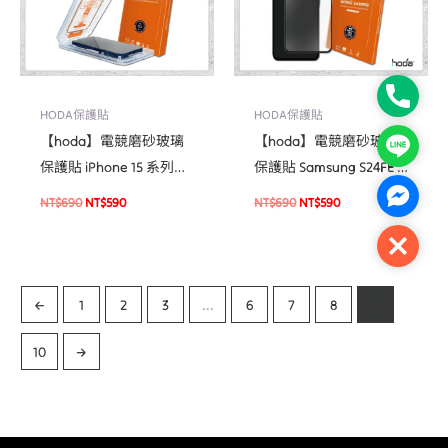
Phone
HODA保護貼
HODA保護貼
【hoda】電競磨砂玻璃
【hoda】電競磨砂玻璃
Line
保護貼 iPhone 15 系列
保護貼 Samsung S24FE /
(附無塵太空艙貼膜神器)
A55 / A35 玻璃貼
Facebo
NT$
690
NT$
590
NT$
690
NT$
590
手遊專用霧面磨砂玻璃保
護貼
Close
←
1
2
3
...
6
7
8
9
10
→