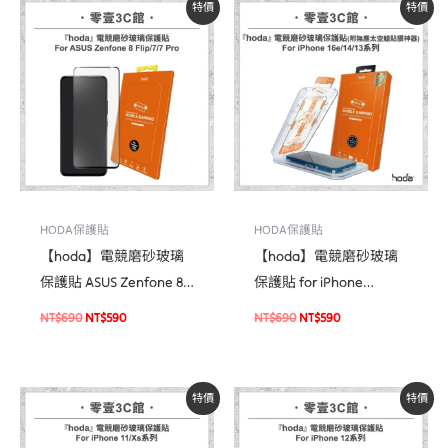
原
目
原
目
特價
特價
始
前
始
前
價
價
價
價
格：
格：
格：
格：
NT$690。
NT$590。
NT$690。
NT$590。
HODA保護貼
HODA保護貼
【hoda】電競磨砂玻璃
【hoda】電競磨砂玻璃
保護貼 ASUS Zenfone 8
保護貼 for iPhone
Flip / 7 / 7 Pro
16e/14/13系列(附無塵太
NT$
690
NT$
590
NT$
690
NT$
590
空艙貼膜神器) 手遊專用
霧面磨砂玻璃保護貼
原
目
原
目
特價
特價
始
前
始
前
價
價
價
價
格：
格：
格：
格：