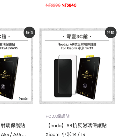
NT$
990
NT$
840
原
目
特價
特價
始
前
價
價
：
格：
格：
T$840。
NT$990。
NT$840。
HODA保護貼
抗反射璃保護貼
【hoda】AR抗反射璃保護貼
 A55 / A35 玻
Xiaomi 小米 14 / 13