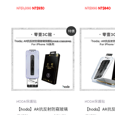
空艙 Lite 貼膜神器
璃貼
NT$
1,090
NT$
930
NT$
990
NT$
840
原
目
原
特價
始
前
始
價
價
價
格：
格：
格：
NT$1,190。
NT$1,010。
NT$1,190
HODA保護貼
HODA保護貼
【hoda】AR抗反射防窺玻璃
【hoda】AR