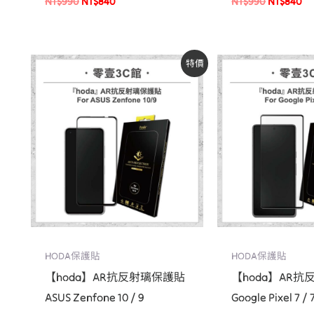
NT$
990
NT$
840
NT$
990
NT$
840
原
目
原
目
特價
始
前
始
前
價
價
價
價
格：
格：
格：
格
NT$1,090。
NT$930。
NT$990。
N
HODA保護貼
HODA保護貼
【hoda】AR抗反射璃保護貼
【hoda】AR
ASUS Zenfone 10 / 9
Google Pixel 7 / 