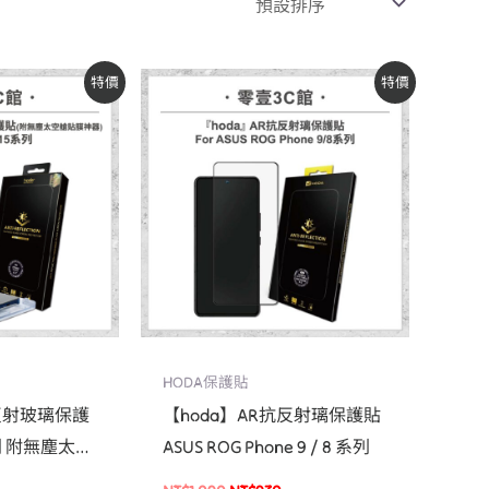
原
目
特價
特價
始
前
價
價
：
格：
格：
T$840。
NT$1,090。
NT$930。
HODA保護貼
抗反射玻璃保護
【hoda】AR抗反射璃保護貼
 系列 附無塵太空
ASUS ROG Phone 9 / 8 系列