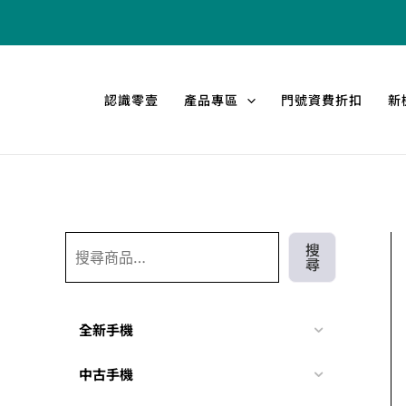
跳
搜
至
尋
主
要
認識零壹
產品專區
門號資費折扣
新
內
容
搜
尋
全新手機
中古手機