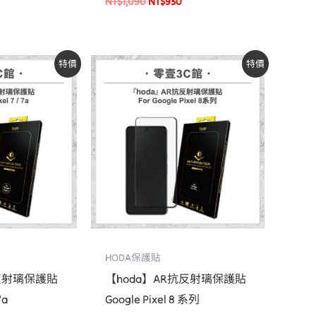
NT$
1,090
NT$
930
原
目
特價
特價
始
前
價
價
：
格：
格：
T$840。
NT$990。
NT$840。
HODA保護貼
抗反射璃保護貼
【hoda】AR抗反射璃保護貼
7a
Google Pixel 8 系列