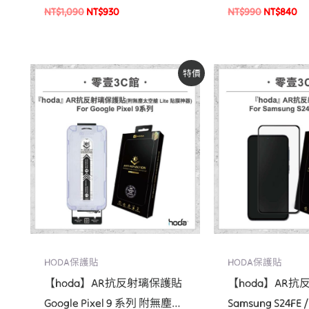
NT$
1,090
NT$
930
NT$
990
NT$
840
原
目
原
目
特價
始
前
始
前
價
價
價
價
格：
格：
格：
格
NT$1,090。
NT$930。
NT$990。
N
HODA保護貼
HODA保護貼
【hoda】AR抗反射璃保護貼
【hoda】AR
Google Pixel 9 系列 附無塵太
Samsung S24FE /