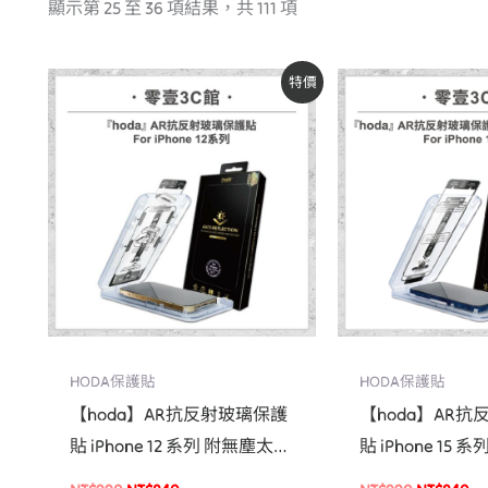
顯示第 25 至 36 項結果，共 111 項
原
目
原
目
特價
始
前
始
前
價
價
價
價
格：
格：
格：
格
NT$990。
NT$840。
NT$990。
N
HODA保護貼
HODA保護貼
【hoda】AR抗反射玻璃保護
【hoda】AR
貼 iPhone 12 系列 附無塵太空
貼 iPhone 15
艙貼膜神器 手機螢幕保護貼
艙貼膜神器