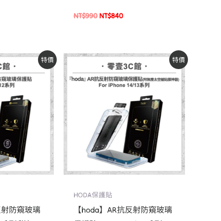
NT$
990
NT$
840
目
原
目
特價
特價
前
始
前
價
價
價
格：
格：
格：
。
NT$1,010。
NT$1,190。
NT$1,010。
HODA保護貼
抗反射防窺玻璃
【hoda】AR抗反射防窺玻璃