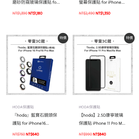
磨砂防窺玻璃保護貼 for
螢幕保護貼 for iPhone
iPhone16系列
16e / 14 / 13 系列 手機玻
NT$
1,390
NT$
1,180
NT$
2,490
NT$
1,350
璃貼
原
目
原
目
特價
特價
始
前
始
前
價
價
價
價
格：
格：
格：
格：
NT$750。
NT$640。
NT$990。
NT$840。
HODA保護貼
HODA保護貼
『hoda』藍寶石鏡頭保
【hoda】2.5D康寧玻璃
護貼 for iPhone16
保護貼 iPhone 11 Pro Max
Pro/Pro Max(3顆/組) 鏡
/ Xs Max 手機玻璃貼 保
NT$
750
NT$
640
NT$
990
NT$
840