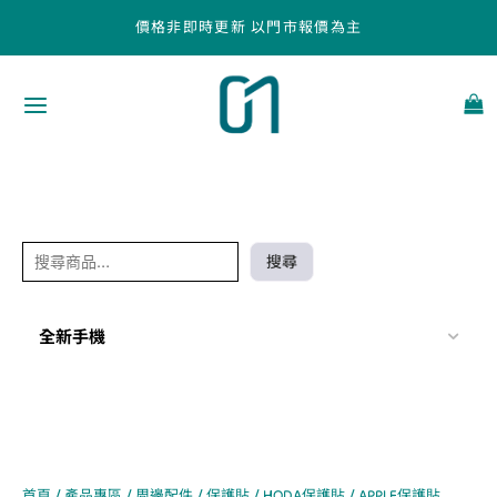
跳
搜
價格非即時更新 以門市報價為主
至
尋
主
要
內
容
搜尋
全新手機
首頁
/
產品專區
/
周邊配件
/
保護貼
/
HODA保護貼
/ APPLE保護貼