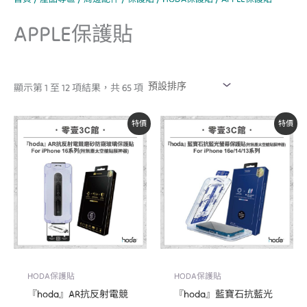
APPLE保護貼
顯示第 1 至 12 項結果，共 65 項
原
目
原
目
特價
特價
始
前
始
前
價
價
價
價
格：
格：
格：
格：
NT$1,390。
NT$1,180。
NT$2,490。
NT$1,350。
HODA保護貼
HODA保護貼
『hoda』AR抗反射電競
『hoda』藍寶石抗藍光