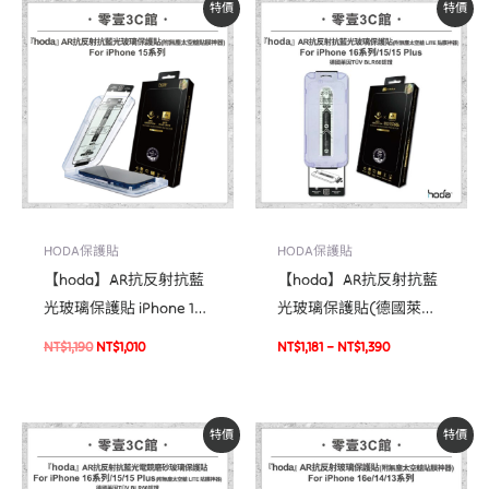
原
目
價
特價
特價
始
前
格
價
價
範
格：
格：
圍：
NT$1,190。
NT$1,010。
NT$1,181
到
NT$1,390
HODA保護貼
HODA保護貼
【hoda】AR抗反射抗藍
【hoda】AR抗反射抗藍
光玻璃保護貼 iPhone 15
光玻璃保護貼(德國萊因
系列 附無塵太空艙貼膜
TÜV BLR60認證) for
NT$
1,190
NT$
1,010
NT$
1,181
–
NT$
1,390
神器 (德國萊因TÜV
iPhone16系
RPF20認證)
列/15/15Plus(附無塵太空
艙貼膜神器) 玻璃貼
價
原
目
特價
特價
格
始
前
範
價
價
圍：
格：
格：