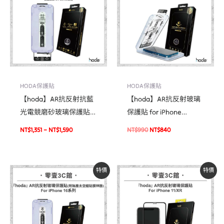
NT$1,351
NT$990。
NT$840。
到
NT$1,590
HODA保護貼
HODA保護貼
【hoda】AR抗反射抗藍
【hoda】AR抗反射玻璃
光電競磨砂玻璃保護貼
保護貼 for iPhone
for iPhone16系
16e/14/13系列(附無塵太
NT$
1,351
–
NT$
1,590
NT$
990
NT$
840
列/15/15Plus(附無塵太空
空艙貼膜神器) 手機貼 螢
艙貼膜神器)
幕貼
原
目
原
目
特價
特價
始
前
始
前
價
價
價
價
格：
格：
格：
格：
NT$990。
NT$840。
NT$990。
NT$840。