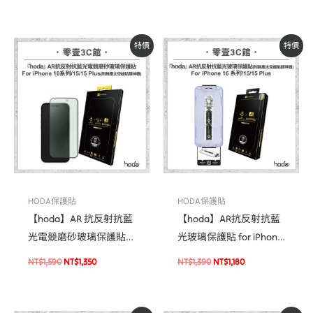
頭貼
護貼
原
目
原
目
特價
特價
始
前
始
前
價
價
價
價
格：
格：
格：
格：
NT$1,590。
NT$1,350。
NT$1,390。
NT$1,180。
HODA保護貼
HODA保護貼
【hoda】AR 抗反射抗藍
【hoda】AR抗反射抗藍
光電競磨砂玻璃保護貼
光玻璃保護貼 for iPhone
For iPhone 16 系列 / 15 /
16 系列 / 15 / 15 Plus(附
NT$
1,590
NT$
1,350
NT$
1,390
NT$
1,180
15 Plus 附無塵太空艙 Lite
無塵太空艙貼膜神器)(德
貼膜神器 (德國萊因TÜV
國萊因TÜV BLR60認證)
BLR60認證)
玻璃貼