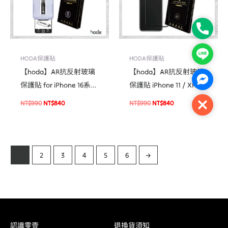
Phone
Line
HODA保護貼
HODA保護貼
【hoda】AR抗反射玻璃
【hoda】AR抗反射玻璃
Facebo
保護貼 for iPhone 16系列
保護貼 iPhone 11 / XR 手
(附無塵太空艙貼膜神器)
機螢幕保護貼 玻璃貼
NT$
990
NT$
840
NT$
990
NT$
840
Close
手機貼 螢幕貼
1
2
3
4
5
6
→
認識零壹
退換貨須知