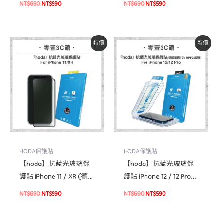
NT$
690
NT$
590
NT$
690
NT$
590
器) 玻璃保護貼 手機貼
無塵太空艙貼膜神器) 玻
螢幕貼(德國萊因TÜV
璃保護貼 手機貼 螢幕貼
RPF20認證)
原
目
原
目
特價
特價
始
前
始
前
價
價
價
價
格：
格：
格：
格：
NT$690。
NT$590。
NT$690。
NT$590。
HODA保護貼
HODA保護貼
【hoda】抗藍光玻璃保
【hoda】抗藍光玻璃保
護貼 iPhone 11 / XR (德國
護貼 iPhone 12 / 12 Pro
萊因TÜV RPF20認證) 手
附無塵太空艙貼膜神器
NT$
690
NT$
590
NT$
690
NT$
590
機玻璃貼 保護貼
(德國萊因TÜV RPF20認
證)