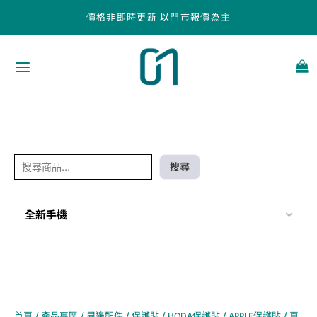
跳
搜
價格非即時更新 以門市報價為主
至
尋
主
要
內
容
搜尋
全新手機
首頁
/
產品專區
/
周邊配件
/
保護貼
/
HODA保護貼
/
APPLE保護貼
/ 頁