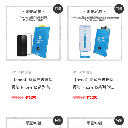
原
目
原
目
特價
特價
始
前
始
前
價
價
價
價
格：
格：
格：
格：
NT$690。
NT$590。
NT$690。
NT$590。
HODA保護貼
HODA保護貼
【hoda】抗藍光玻璃保
【hoda】抗藍光玻璃保
護貼 iPhone 12 系列 玻璃
護貼 iPhone 15系列 附無
保護貼 手機貼 螢幕貼
塵太空艙貼膜神器 (德國
NT$
690
NT$
590
NT$
690
NT$
590
萊因TÜV RPF20認證)
原
目
原
目
特價
特價
始
前
始
前