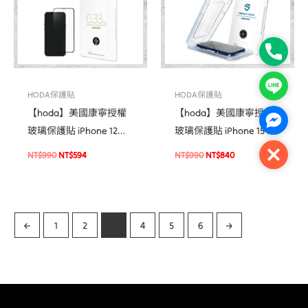
Phone
Line
HODA保護貼
HODA保護貼
【hoda】美國康寧授權
【hoda】美國康寧授權
Facebo
玻璃保護貼 iPhone 12
玻璃保護貼 iPhone 15 系
mini 手機玻璃貼 保護貼
列 附無塵太空艙貼膜神
Close
NT$
990
NT$
594
NT$
990
NT$
840
器 手機玻璃貼 保護貼
←
1
2
3
4
5
6
→