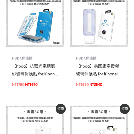
價
價
價
價
格：
格：
格：
格：
NT$790。
NT$670。
NT$990。
NT$840。
HODA保護貼
HODA保護貼
【hoda】抗藍光電競磨
【hoda】美國康寧授權
砂玻璃保護貼 for iPhone
玻璃保護貼 for iPhone16
16e/14/13/13 Pro系列(附
系列(附無塵太空艙貼膜
NT$
790
NT$
670
NT$
990
NT$
840
無塵太空艙貼膜神器) 手
神器) 手機玻璃貼 保護貼
機玻璃貼
原
目
原
目
特價
特價
始
前
始
前
價
價
價
價
格：
格：
格：
格：
NT$990。
NT$594。
NT$990。
NT$840。