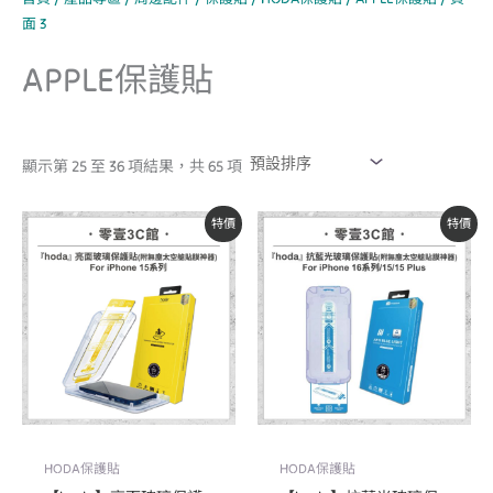
面 3
APPLE保護貼
顯示第 25 至 36 項結果，共 65 項
原
目
原
目
特價
特價
始
前
始
前
價
價
價
價
格：
格：
格：
格：
NT$590。
NT$500。
NT$890。
NT$760。
HODA保護貼
HODA保護貼