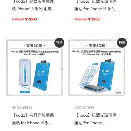
【hoda】亮面玻璃保護
【hoda】抗藍光玻璃保
貼 iPhone 15 系列 附無塵
護貼 for iPhone 16 系列/
太空艙貼膜神器 高透光
15 / 15 Plus(附無塵太空
NT$
590
NT$
500
NT$
890
NT$
760
玻璃保護貼 手機貼 螢幕
艙貼膜神器) 玻璃保護貼
貼
手機貼 螢幕貼 (德國萊因
TÜV BLR60認證)
原
目
原
目
特價
特價
始
前
始
前
價
價
價
價
格：
格：
格：
格：
NT$690。
NT$590。
NT$690。
NT$590。
HODA保護貼
HODA保護貼
【hoda】抗藍光玻璃保
【hoda】抗藍光玻璃保
護貼 for iPhone 16 系
護貼 for iPhone
列/(附無塵太空艙貼膜神
16e/14/13/13 Pro 系列(附