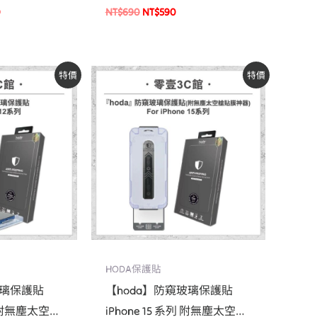
機貼 螢幕貼
塵太空艙貼膜神器) 玻璃保護
0
NT$
690
NT$
590
貼 手機貼 螢幕貼
原
目
特價
特價
始
前
價
價
：
格：
格：
$590。
NT$690。
NT$590。
HODA保護貼
玻璃保護貼
【hoda】防窺玻璃保護貼
系列(附無塵太空艙
iPhone 15 系列 附無塵太空艙