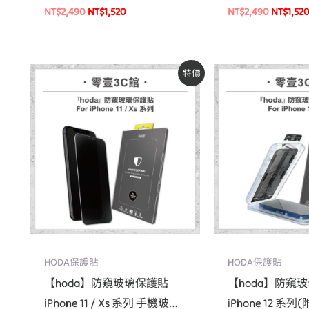
貼 螢幕貼
空艙貼膜神器 手
NT$
2,490
NT$
1,520
NT$
2,490
NT$
1,52
原
目
原
目
特價
始
前
始
前
價
價
價
價
格：
格：
格：
格
NT$690。
NT$590。
NT$690。
NT
HODA保護貼
HODA保護貼
【hoda】防窺玻璃保護貼
【hoda】防窺
iPhone 11 / Xs 系列 手機玻璃
iPhone 12 