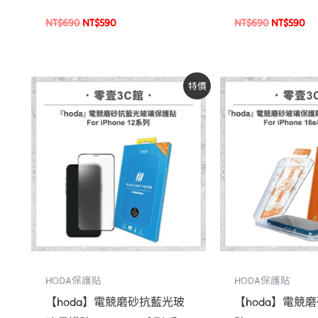
貼 保護貼
貼膜神器) 手機
NT$
690
NT$
590
NT$
690
NT$
590
原
目
原
目
特價
始
前
始
前
價
價
價
價
格：
格：
格：
格
NT$790。
NT$670。
NT$690。
NT
HODA保護貼
HODA保護貼
【hoda】電競磨砂抗藍光玻
【hoda】電競