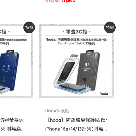
NT$
750
NT$
640
目
原
目
特價
特價
前
始
前
價
價
價
格：
格：
格：
90。
NT$1,520。
NT$690。
NT$590。
HODA保護貼
石防窺螢幕保
【hoda】防窺玻璃保護貼 for
5 系列 附無塵太
iPhone 16e/14/13系列(附無