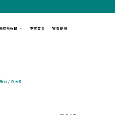
機維修報價
中古買賣
零壹快訊
保護貼
/ 頁面 5