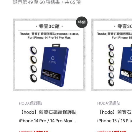
顯示第 49 至 60 項結果，共 65 項
原
目
原
目
特價
始
前
始
前
價
價
價
價
格：
格：
格：
格
NT$750。
NT$640。
NT$550。
NT
HODA保護貼
HODA保護貼
【hoda】藍寶石鏡頭保護貼
【hoda】藍寶
iPhone 14 Pro / 14 Pro Max
iPhone 15 / 15
(原機結構設計款 3顆/組)
設計款 2顆/組)