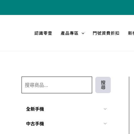
跳
搜
至
尋
主
要
認識零壹
產品專區
門號資費折扣
新
內
容
搜
尋
全新手機
中古手機