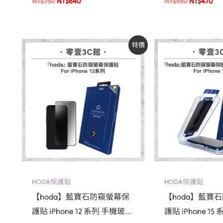
NT$
750
NT$
640
NT$
550
NT$
470
原
目
原
特價
始
前
始
價
價
價
格：
格：
格：
NT$2,490。
NT$1,520。
NT$2,4
HODA保護貼
HODA保護貼
【hoda】藍寶石防窺螢幕保
【hoda】藍寶
護貼 iPhone 12 系列 手機玻璃
護貼 iPhone 1