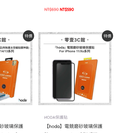
螢幕保護貼
貼膜神器 玻璃保護貼 手機貼
NT$
690
NT$
590
螢幕貼
原
目
特價
特價
始
前
價
價
：
格：
格：
$590。
NT$690。
NT$590。
HODA保護貼
磨砂玻璃保護
【hoda】電競磨砂玻璃保護