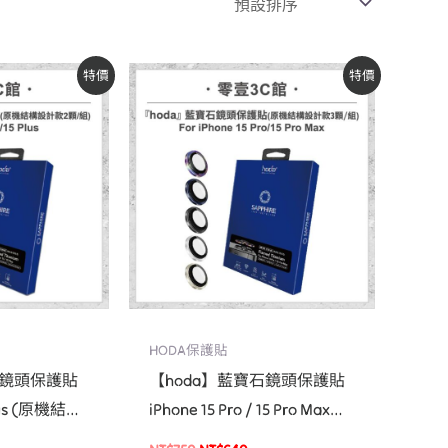
原
目
特價
特價
始
前
價
價
：
格：
格：
$470。
NT$750。
NT$640。
HODA保護貼
石鏡頭保護貼
【hoda】藍寶石鏡頭保護貼
 Plus (原機結構
iPhone 15 Pro / 15 Pro Max
(原機結構設計款 3顆/組)