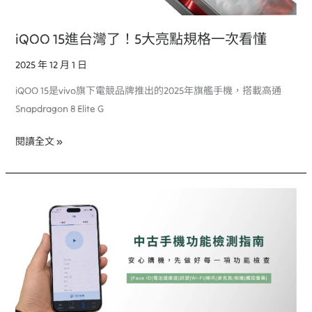
大
亮
iQOO 15進台灣了！5大亮點規格一次看懂
點
規
2025 年 12 月 1 日
格
iQOO 15是vivo旗下電競品牌推出的2025年旗艦手機，搭載高通
一
Snapdragon 8 Elite G
次
看
閱讀全文 »
懂
中
古
手
機
功
能
測