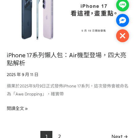
系
Line
列
懶
Facebo
人
包：
Close
Air
機
iPhone 17系列懶人包：Air機型登場，四大亮
型
點解析
登
場，
2025 年 9 月 11 日
四
蘋果於2025年9月9日正式發佈iPhone 17系列，這次發佈會被命名
大
為「Awe Dropping」，確實帶
亮
點
閱讀全文 »
解
析
1
2
Next
→