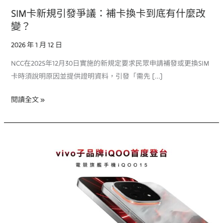
補
SIM卡新規引發爭議：補卡換卡到底有什麼改
卡
變？
換
卡
2026 年 1 月 12 日
到
NCC在2025年12月30日實施的新規定要求民眾申請補發或更換SIM
底
卡時須說明原因並提供證明資料，引發「需先 […]
有
什
閱讀全文 »
麼
改
變？
iQOO
15
進
台
灣
了！
5