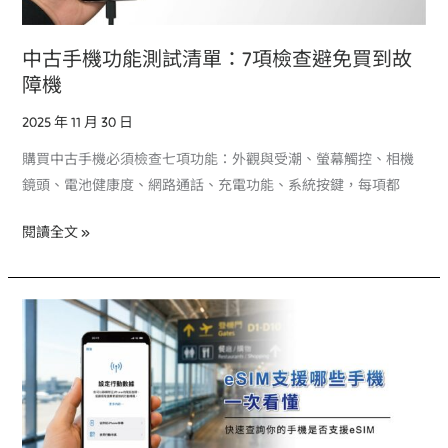
試
清
中古手機功能測試清單：7項檢查避免買到故
單：
障機
7
項
2025 年 11 月 30 日
檢
購買中古手機必須檢查七項功能：外觀與受潮、螢幕觸控、相機
查
鏡頭、電池健康度、網路通話、充電功能、系統按鍵，每項都
避
免
閱讀全文 »
買
到
故
什
障
麼
機
手
機
支
援