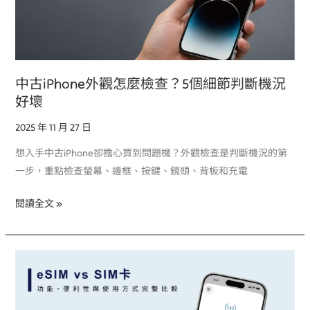
觀
怎
麼
檢
查？
中古iPhone外觀怎麼檢查？5個細節判斷機況
5
好壞
個
細
2025 年 11 月 27 日
節
想入手中古iPhone卻擔心買到問題機？外觀檢查是判斷機況的第
判
一步，重點檢查螢幕、邊框、按鍵、鏡頭、背板和充電
斷
機
閱讀全文 »
況
好
壞
eSIM
卡
和