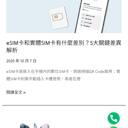
實
體
SIM
卡
有
什
eSIM卡和實體SIM卡有什麼差別？5大關鍵差異
麼
解析
差
別？
2025 年 10 月 7 日
5
eSIM卡是嵌入在手機內的數位SIM卡，透過掃描QR Code啟用；實
大
體SIM卡則需手動插入卡槽使用，兩者在便
關
鍵
閱讀全文 »
差
異
解
iPhone
Phone
析
17