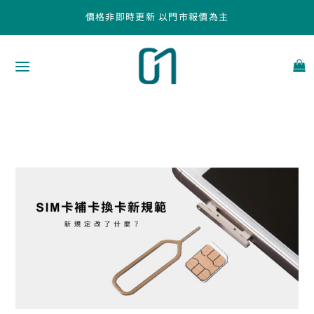
跳
價格非即時更新 以門市報價為主
至
主
要
內
容
SIM
卡
新
規
引
發
爭
議：