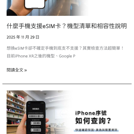
eSIM
卡？
機
什麼手機支援eSIM卡？機型清單和相容性說明
型
清
2025 年 11 月 29 日
單
想換eSIM卡卻不確定手機到底支不支援？其實檢查方法超簡單！
和
目前iPhone XR之後的機型、Google P
相
容
閱讀全文 »
性
說
明
中
古
iPhone
序
號
怎