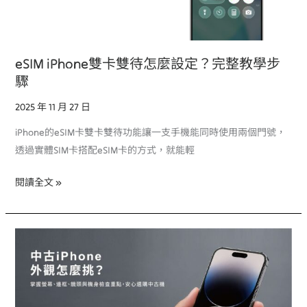
怎
麼
設
eSIM iPhone雙卡雙待怎麼設定？完整教學步
定？
驟
完
整
2025 年 11 月 27 日
教
iPhone的eSIM卡雙卡雙待功能讓一支手機能同時使用兩個門號，
學
透過實體SIM卡搭配eSIM卡的方式，就能輕
步
驟
閱讀全文 »
中
古
iPhone
外