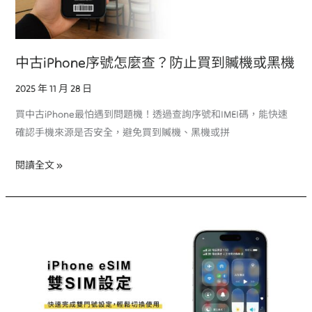
麼
查？
防
中古iPhone序號怎麼查？防止買到贓機或黑機
止
買
2025 年 11 月 28 日
到
買中古iPhone最怕遇到問題機！透過查詢序號和IMEI碼，能快速
贓
確認手機來源是否安全，避免買到贓機、黑機或拼
機
或
閱讀全文 »
黑
機
eSIM
iPhone
雙
卡
雙
待