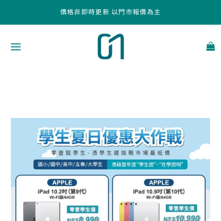
跳
價格非即時更新 以門市報價為主
至
主
要
內
容
學
生
限
定
夏
日
優
惠