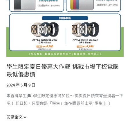
大
作
戰-
挑
戰
市
場
平
板
學生限定夏日優惠大作戰-挑戰市場平板電腦
電
最低優惠價
腦
2024 年 5 月 9 日
最
低
零壹挺學生🎓-學生限定優惠滴加拉～ 炎炎夏日快來零壹消暑一下
優
吧！ 即日起，只要你是「學生」並在購買前出示“學生 […]
惠
價
閱讀全文 »