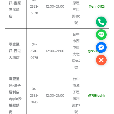
訊-
豐原
原區
2522-
12:00~21:00
@snn0112i
三民總
三民
5838
店
路110
Phone
號
台中
Line
市西
零壹通
04-
Facebo
屯區
訊-
西屯
2310-
12:00~21:00
@950slgno
大墩
大墩店
0278
Close
路947
號
零壹通
台中
訊-
潭子
市潭
04-
勝利店
子區
2535-
12:00~21:00
@758lavhk
Apple
授
勝利
0413
權經銷
路317
商
號