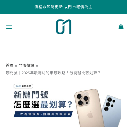
跳
價格非即時更新 以門市報價為主
至
主
要
內
容
首頁
門市快訊
辦門號｜2025年最聰明的申辦攻略！分開辦比較划算？