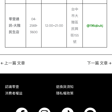
台中
市大
零壹通
04-
雅區
訊-
大雅
2569-
12:00~21:00
@196qbukj
民興
民生店
3600
街155
號
←
上一篇 文章
下一篇 文章
→
認識零壹
退換貨須知
消費者權益
隱私權政策