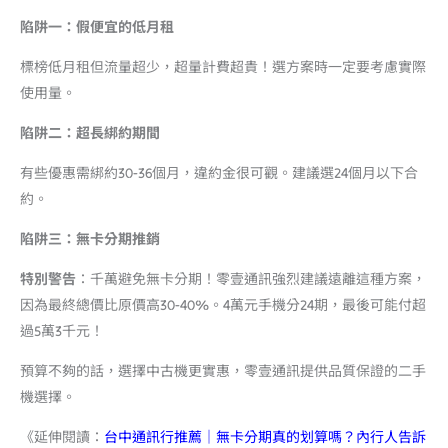
陷阱一：假便宜的低月租
標榜低月租但流量超少，超量計費超貴！選方案時一定要考慮實際
使用量。
陷阱二：超長綁約期間
有些優惠需綁約30-36個月，違約金很可觀。建議選24個月以下合
約。
陷阱三：無卡分期推銷
特別警告
：千萬避免無卡分期！零壹通訊強烈建議遠離這種方案，
因為最終總價比原價高30-40%。4萬元手機分24期，最後可能付超
過5萬3千元！
預算不夠的話，選擇中古機更實惠，零壹通訊提供品質保證的二手
機選擇。
《延伸閱讀：
台中通訊行推薦｜無卡分期真的划算嗎？內行人告訴