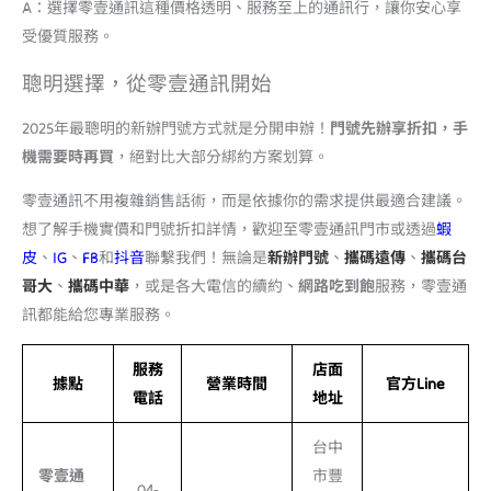
A：選擇零壹通訊這種價格透明、服務至上的通訊行，讓你安心享
受優質服務。
聰明選擇，從零壹通訊開始
2025年最聰明的新辦門號方式就是分開申辦！
門號先辦享折扣，手
機需要時再買
，絕對比大部分綁約方案划算。
零壹通訊不用複雜銷售話術，而是依據你的需求提供最適合建議。
想了解手機實價和門號折扣詳情，歡迎至零壹通訊門市或透過
蝦
皮
、
IG
、
FB
和
抖音
聯繫我們！無論是
新辦門號
、
攜碼遠傳
、
攜碼台
哥大
、
攜碼中華
，或是各大電信的續約、
網路吃到飽
服務，零壹通
訊都能給您專業服務。
服務
店面
據點
營業時間
官方Line
電話
地址
台中
零壹通
市豐
04-