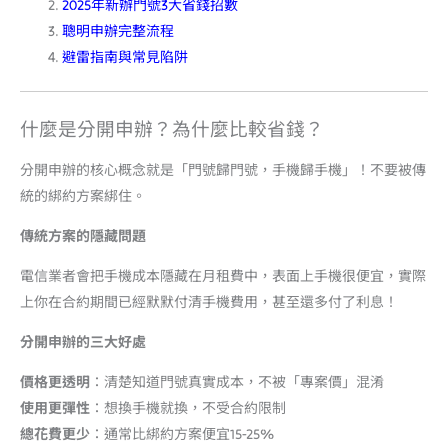
2025年新辦門號3大省錢招數
聰明申辦完整流程
避雷指南與常見陷阱
什麼是分開申辦？為什麼比較省錢？
分開申辦的核心概念就是「門號歸門號，手機歸手機」！不要被傳
統的綁約方案綁住。
傳統方案的隱藏問題
電信業者會把手機成本隱藏在月租費中，表面上手機很便宜，實際
上你在合約期間已經默默付清手機費用，甚至還多付了利息！
分開申辦的三大好處
價格更透明
：清楚知道門號真實成本，不被「專案價」混淆
使用更彈性
：想換手機就換，不受合約限制
總花費更少
：通常比綁約方案便宜15-25%