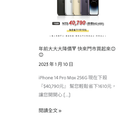
降
價
🔻
快
來
年前大大大降價🔻 快來門市買起來😊
門
😊
市
2023 年 1 月 10 日
買
起
iPhone 14 Pro Max 256G 現在下殺
來
『$40,790元』 幫您輕鬆省下1610元，
😊
讓您開開心 […]
😊
閱讀全文 »