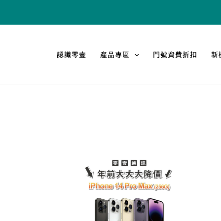
跳
至
主
要
認識零壹
產品專區
門號資費折扣
新
內
容
年
前
大
大
大