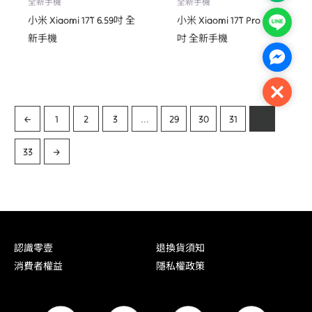
全新手機
全新手機
小米 Xiaomi 17T 6.59吋 全
小米 Xiaomi 17T Pro 6.83
Line
新手機
吋 全新手機
Facebo
Close
←
1
2
3
...
29
30
31
32
33
→
認識零壹
退換貨須知
消費者權益
隱私權政策