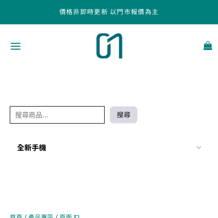
跳
搜
價格非即時更新 以門市報價為主
至
尋
主
要
內
容
搜尋
全新手機
首頁
/
產品專區
/ 頁面 32