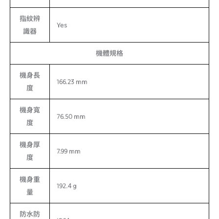
指紋辨
Yes
識器
機體規格
機身長
166.23 mm
度
機身寬
76.50 mm
度
機身厚
7.99 mm
度
機身重
192.4 g
量
防水防