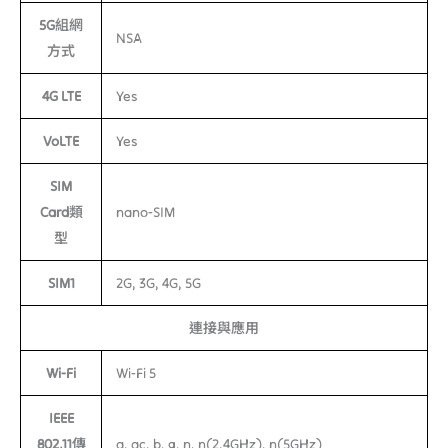
5G組網
NSA
方式
4G LTE
Yes
VoLTE
Yes
SIM
Card類
nano-SIM
型
SIM1
2G, 3G, 4G, 5G
連接與應用
Wi-Fi
Wi-Fi 5
IEEE
802.11傳
a, ac, b, g, n, n(2.4GHz), n(5GHz)