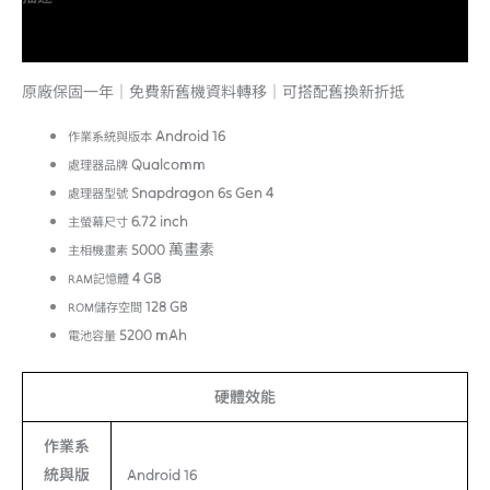
額外資訊
原廠保固一年｜免費新舊機資料轉移｜可搭配舊換新折抵
Android 16
作業系統與版本
Qualcomm
處理器品牌
Snapdragon 6s Gen 4
處理器型號
6.72 inch
主螢幕尺寸
5000 萬畫素
主相機畫素
4 GB
RAM記憶體
128 GB
ROM儲存空間
5200 mAh
電池容量
硬體效能
作業系
統與版
Android 16