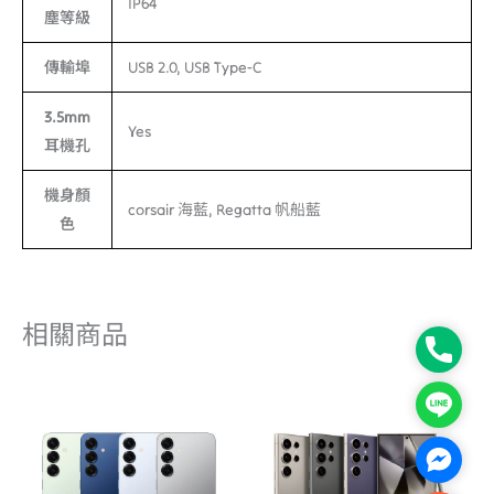
IP64
塵等級
傳輸埠
USB 2.0, USB Type-C
3.5mm
Yes
耳機孔
機身顏
corsair 海藍, Regatta 帆船藍
色
相關商品
Phone
Line
Facebo