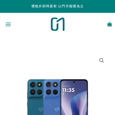
跳
價格非即時更新 以門市報價為主
至
主
要
內
容