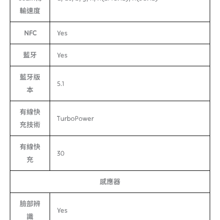
輸速度
NFC
Yes
藍牙
Yes
藍牙版
5.1
本
有線快
TurboPower
充技術
有線快
30
充
感應器
臉部辨
Yes
識