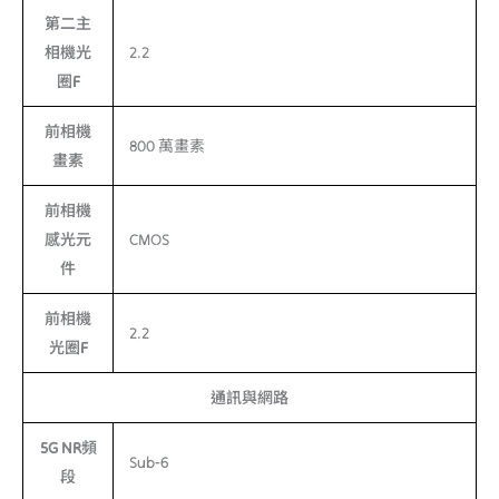
第二主
相機光
2.2
圈F
前相機
800 萬畫素
畫素
前相機
感光元
CMOS
件
前相機
2.2
光圈F
通訊與網路
5G NR頻
Sub-6
段