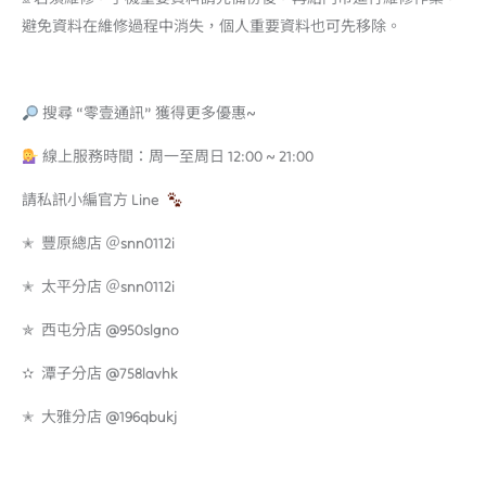
避免資料在維修過程中消失，個人重要資料也可先移除。
搜尋 “零壹通訊” 獲得更多優惠~
線上服務時間：周一至周日 12:00 ~ 21:00
請私訊小編官方 Line
✭ 豐原總店 ＠snn0112i
✭ 太平分店 ＠snn0112i
✯ 西屯分店 @950slgno
✫ 潭子分店 @758lavhk
✭ 大雅分店 @196qbukj