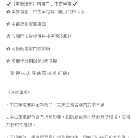
【零壹通訊】精選二手中古筆電
✿ 業界首創，中古筆電有四個月門市保固
✿ 中部連鎖實體店面
✿ 五間門市皆提供售後保固及服務
✿ 可搭配電信門號申辦
✿ 可無卡分期辦領0元取機
「歡 迎 來 店 評 估 舊 機 換 新 機」
《注意事項》
⟁ 中古筆電並非全新商品，完美主義者購買前請三思。
⟁ 中古筆電部分會有折舊影響，如防塵或電池勢必有所減損，交易
前皆可作確認。
⟁ 若須維修，手機重要資料請先備份後，再給門市進行維修作業，