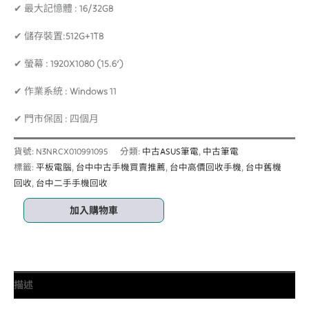
✔ 最大記憶體 : 16/32GB
✔ 儲存裝置:512G+1TB
✔ 螢幕 : 1920X1080 (15.6′)
✔ 作業系統 : Windows 11
✔ 門市保固 : 四個月
貨號:
N3NRCX010991095
分類:
中古ASUS筆電
,
中古筆電
標籤:
平板電腦
,
台中中古手機買賣推薦
,
台中高價回收手機
,
台中舊機
回收
,
台中二手手機回收
加入購物車
描述