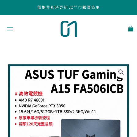
跳
價格非即時更新 以門市報價為主
至
主
要
內
容
【ASUS
15.6
吋
二
手
筆
電】
TUF
Gaminf