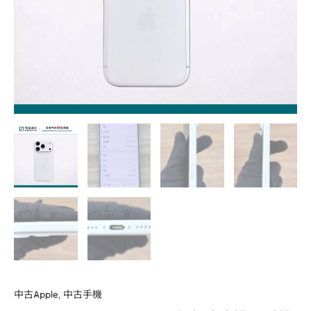
機
二
手
機
福
利
機
#80656
數
量
中古Apple
,
中古手機