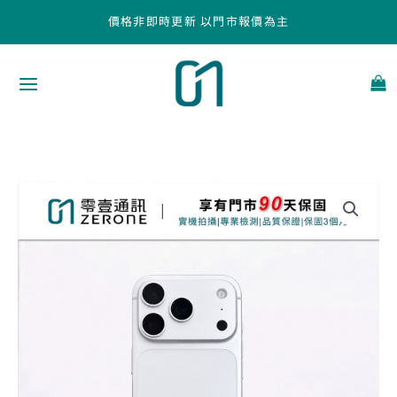
跳
價格非即時更新 以門市報價為主
至
主
要
內
容
Apple
iPhone
17
Pro
512GB
銀
色
中
古