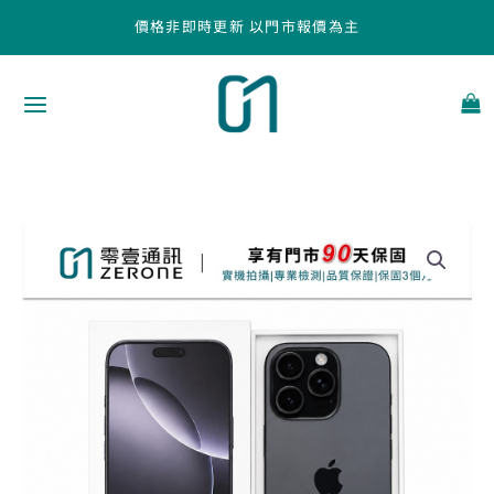
跳
價格非即時更新 以門市報價為主
至
主
要
內
容
Apple
iPhone
16
Pro
Max
256GB
黑
色
鈦