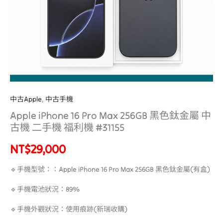
金
屬
中
古
機
二
手
機
中古Apple
,
中古手機
福
Apple iPhone 16 Pro Max 256GB 黑色鈦金屬 中
利
古機 二手機 福利機 #31155
機
#31155
NT$
29,000
數
🔹手機型號：：Apple iPhone 16 Pro Max 256GB 黑色鈦金屬(有盒)
量
🔹手機電池狀況：89%
🔹手機外觀狀況：使用痕跡(新瑞收購)