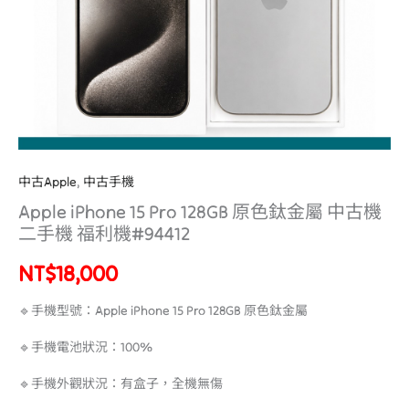
屬
中
古
機
二
手
機
福
中古Apple
,
中古手機
利
Apple iPhone 15 Pro 128GB 原色鈦金屬 中古機
機
二手機 福利機#94412
#94412
數
NT$
18,000
量
🔹手機型號：Apple iPhone 15 Pro 128GB 原色鈦金屬
🔹手機電池狀況：100%
🔹手機外觀狀況：有盒子，全機無傷