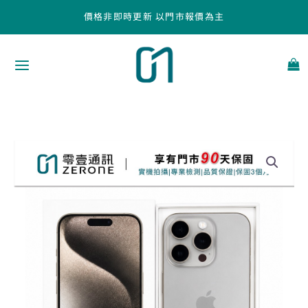
跳
價格非即時更新 以門市報價為主
至
主
要
內
容
Apple
iPhone
15
Pro
128GB
原
色
鈦
金