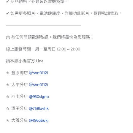
✔ 商品規格、外觀皆以實機為準。
✔ 如需更多照片、電池健康度、詳細功能影片，歡迎私訊索取。
━━━━━━━━━━━━━━━━━━
📩 有任何問題歡迎私訊，我們將盡快為您服務！
線上服務時間：周一至周日 12:00 ~ 21:00
請私訊小編官方 Line
✭ 豐原總店
＠snn0112i
✭ 太平分店
＠snn0112i
✯ 西屯分店
@950slgno
✫ 潭子分店
@758lavhk
✭ 大雅分店
@196qbukj