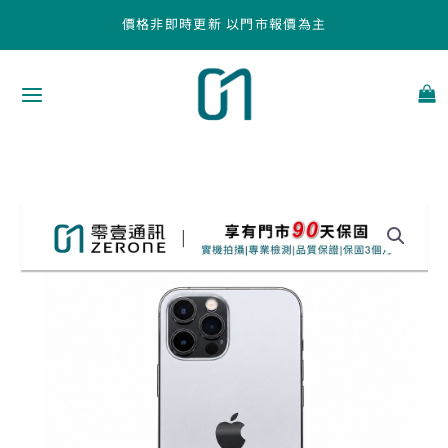
跳
價格非即時更新 以門市報價為主
至
主
要
內
容
Apple
iPhone
12
Pro
256GB
石
墨
色
中