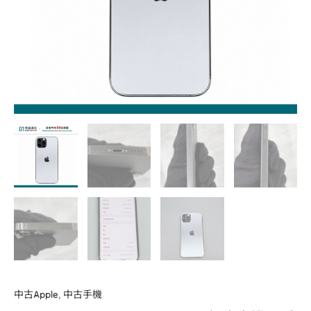
古
機
二
手
機
福
利
機
#74218
數
量
中古Apple
,
中古手機