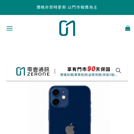
跳
價格非即時更新 以門市報價為主
至
主
要
內
容
Apple
iPhone
12
mini
128GB
藍
色
中
古