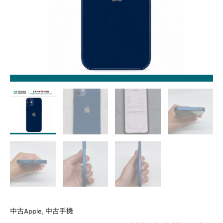
機
二
手
機
福
利
機
#00062
數
量
中古Apple
,
中古手機