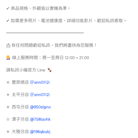
✔ 商品規格、外觀皆以實機為準。
✔ 如需更多照片、電池健康度、詳細功能影片，歡迎私訊索取。
━━━━━━━━━━━━━━━━━━
📩 有任何問題歡迎私訊，我們將盡快為您服務！
線上服務時間：周一至周日 12:00 ~ 21:00
請私訊小編官方 Line
✭ 豐原總店
＠snn0112i
✭ 太平分店
＠snn0112i
✯ 西屯分店
@950slgno
✫ 潭子分店
@758lavhk
✭ 大雅分店
@196qbukj