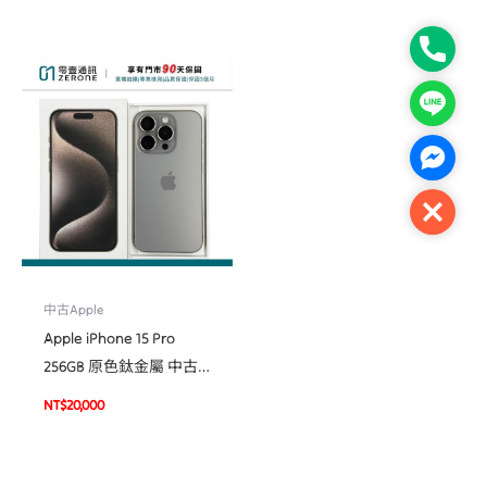
Phone
Line
Facebo
Close
中古Apple
Apple iPhone 15 Pro
256GB 原色鈦金屬 中古
機 二手機 福利機#18426
NT$
20,000