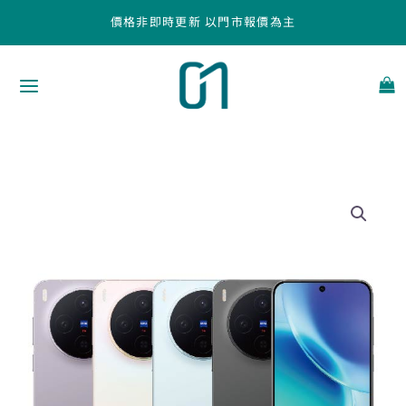
跳
價格非即時更新 以門市報價為主
至
主
要
內
容