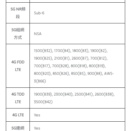
5G NR頻
Sub-6
段
5G組網
NSA
方式
1500(B32), 1700(B4), 1800(B3), 1900(B2),
1900(B25), 2100(B1), 2600(B7), 700(B12),
4G FDD
700(B17), 700(B28), 800(B18), 800(B19),
LTE
800(B20), 850(B26), 850(B5), 900(B8), AWS-
3(B66)
4G TDD
1900(B39), 2300(B40), 2500(B41), 2600(B38),
LTE
3500(B42)
4G LTE
Yes
5G連網
Yes