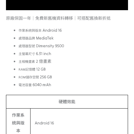
額外資訊
原廠保固一年｜免費新舊機資料轉移｜可搭配舊換新折抵
Android 16
作業系統與版本
MediaTek
處理器品牌
Dimensity 9500
處理器型號
6.31 inch
主螢幕尺寸
2 億畫素
主相機畫素
12 GB
RAM記憶體
256 GB
ROM儲存空間
6040 mAh
電池容量
硬體效能
作業系
統與版
Android 16
本