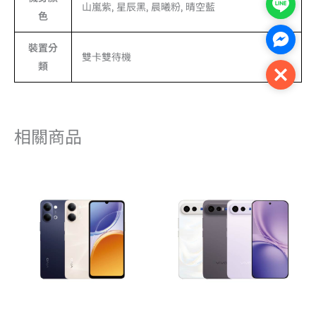
Line
山嵐紫, 星辰黑, 晨曦粉, 晴空藍
色
Facebo
裝置分
雙卡雙待機
類
Close
相關商品