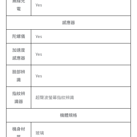
無線充
Yes
電
感應器
陀螺儀
Yes
加速度
Yes
感應器
臉部辨
Yes
識
指紋辨
超聲波螢幕指紋辨識
識器
機體規格
機身材
玻璃