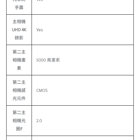
手震
主相機
UHD 4K
Yes
錄影
第二主
相機畫
5000 萬畫素
素
第二主
相機感
CMOS
光元件
第二主
相機光
2.0
圈F