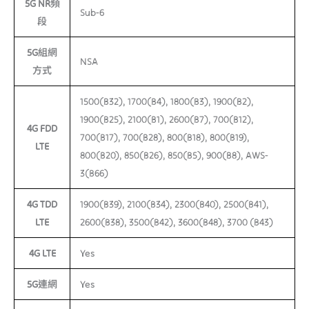
5G NR頻
Sub-6
段
5G組網
NSA
方式
1500(B32), 1700(B4), 1800(B3), 1900(B2),
1900(B25), 2100(B1), 2600(B7), 700(B12),
4G FDD
700(B17), 700(B28), 800(B18), 800(B19),
LTE
800(B20), 850(B26), 850(B5), 900(B8), AWS-
3(B66)
4G TDD
1900(B39), 2100(B34), 2300(B40), 2500(B41),
LTE
2600(B38), 3500(B42), 3600(B48), 3700 (B43)
4G LTE
Yes
5G連網
Yes