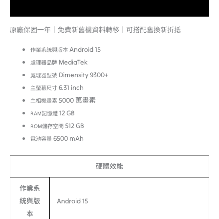
額外資訊
原廠保固一年｜免費新舊機資料轉移｜可搭配舊換新折抵
Android 15
作業系統與版本
MediaTek
處理器品牌
Dimensity 9300+
處理器型號
6.31 inch
主螢幕尺寸
5000 萬畫素
主相機畫素
12 GB
RAM記憶體
512 GB
ROM儲存空間
6500 mAh
電池容量
硬體效能
作業系
統與版
Android 15
本