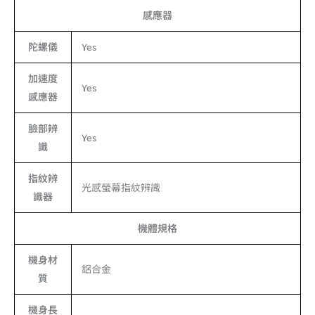
感應器
陀螺儀
Yes
加速度
Yes
感應器
臉部辨
Yes
識
指紋辨
光感螢幕指紋辨識
識器
機體規格
機身材
鋁合金
質
機身長