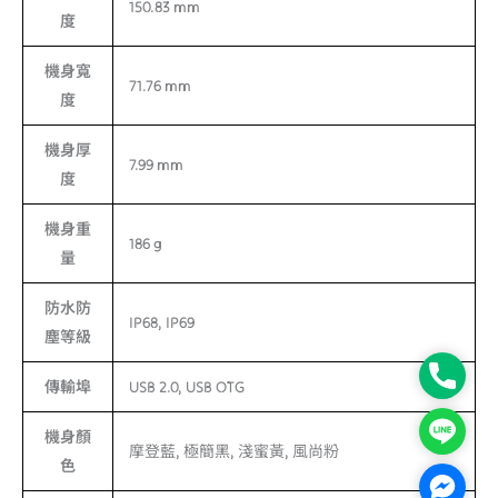
150.83 mm
度
機身寬
71.76 mm
度
機身厚
7.99 mm
度
機身重
186 g
量
防水防
IP68, IP69
塵等級
Phone
傳輸埠
USB 2.0, USB OTG
Line
機身顏
摩登藍, 極簡黑, 淺蜜黃, 風尚粉
色
Facebo