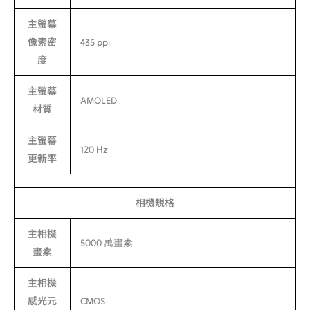
主螢幕
像素密
435 ppi
度
主螢幕
AMOLED
材質
主螢幕
120 Hz
更新率
相機規格
主相機
5000 萬畫素
畫素
主相機
感光元
CMOS