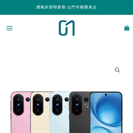
跳
價格非即時更新 以門市報價為主
至
主
要
內
容