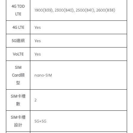
4G TDD
1900(B39), 2300(B40), 2500(B41), 2600(B38)
LTE
4G LTE
Yes
5G連網
Yes
VoLTE
Yes
SIM
Card類
nano-SIM
型
SIM卡槽
2
數
SIM卡槽
5G+5G
設計