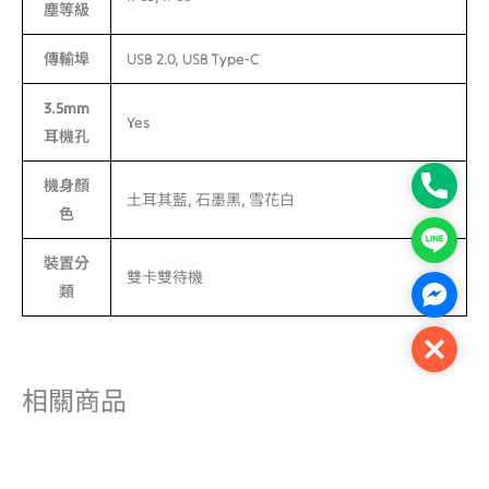
塵等級
傳輸埠
USB 2.0, USB Type-C
3.5mm
Yes
耳機孔
Phone
機身顏
土耳其藍, 石墨黑, 雪花白
色
Line
裝置分
雙卡雙待機
類
Facebo
Close
相關商品