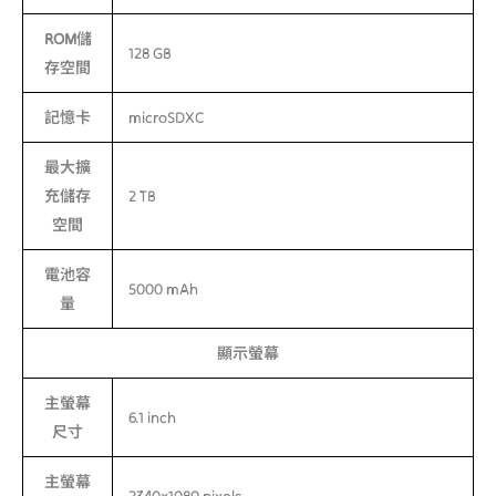
ROM儲
128 GB
存空間
記憶卡
microSDXC
最大擴
充儲存
2 TB
空間
電池容
5000 mAh
量
顯示螢幕
主螢幕
6.1 inch
尺寸
主螢幕