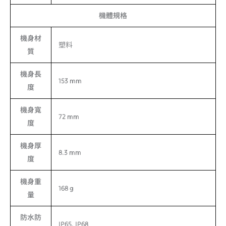
機體規格
機身材
塑料
質
機身長
153 mm
度
機身寬
72 mm
度
機身厚
8.3 mm
度
機身重
168 g
量
防水防
IP65, IP68