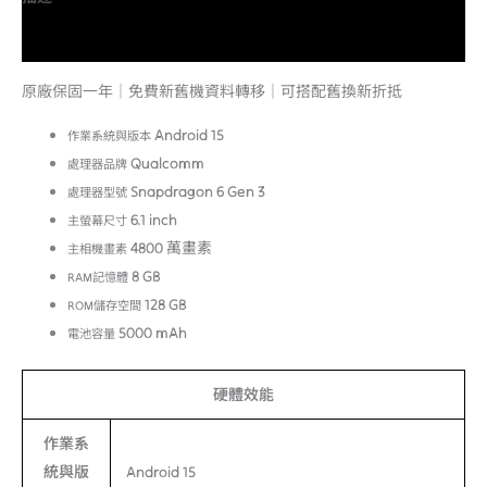
額外資訊
原廠保固一年｜免費新舊機資料轉移｜可搭配舊換新折抵
Android 15
作業系統與版本
Qualcomm
處理器品牌
Snapdragon 6 Gen 3
處理器型號
6.1 inch
主螢幕尺寸
4800 萬畫素
主相機畫素
8 GB
RAM記憶體
128 GB
ROM儲存空間
5000 mAh
電池容量
硬體效能
作業系
統與版
Android 15