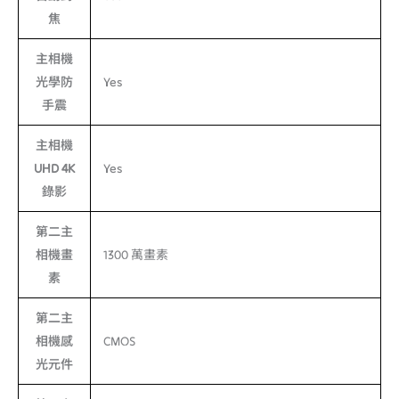
焦
主相機
光學防
Yes
手震
主相機
UHD 4K
Yes
錄影
第二主
相機畫
1300 萬畫素
素
第二主
相機感
CMOS
光元件