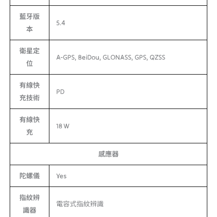
藍牙版
5.4
本
衛星定
A-GPS, BeiDou, GLONASS, GPS, QZSS
位
有線快
PD
充技術
有線快
18 W
充
感應器
陀螺儀
Yes
指紋辨
電容式指紋辨識
識器