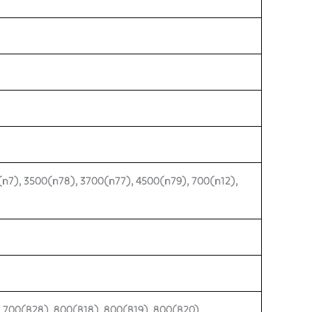
(n7), 3500(n78), 3700(n77), 4500(n79), 700(n12),
, 700(B28), 800(B18), 800(B19), 800(B20),