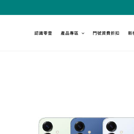
跳
至
主
要
認識零壹
產品專區
門號資費折扣
新
內
容