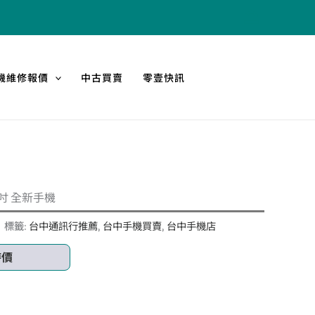
機維修報價
中古買賣
零壹快訊
6.2吋 全新手機
標籤:
台中通訊行推薦
,
台中手機買賣
,
台中手機店
時價