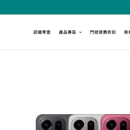
跳
至
主
要
認識零壹
產品專區
門號資費折扣
新
內
容