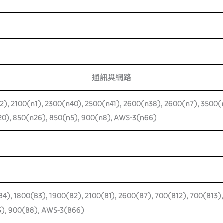
通訊與網路
2), 2100(n1), 2300(n40), 2500(n41), 2600(n38), 2600(n7), 3500(
0), 850(n26), 850(n5), 900(n8), AWS-3(n66)
B4), 1800(B3), 1900(B2), 2100(B1), 2600(B7), 700(B12), 700(B13)
5), 900(B8), AWS-3(B66)