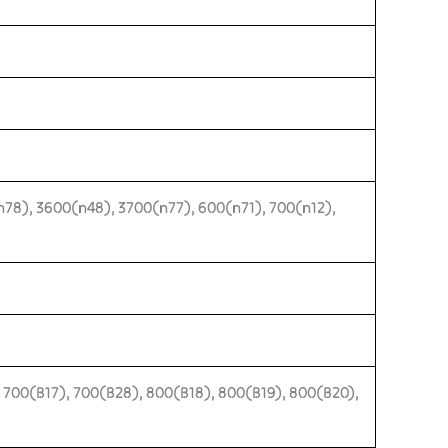
n78), 3600(n48), 3700(n77), 600(n71), 700(n12),
, 700(B17), 700(B28), 800(B18), 800(B19), 800(B20),