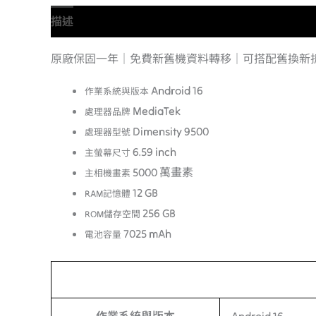
描述
額外資訊
原廠保固一年｜免費新舊機資料轉移｜可搭配舊換新
Android 16
作業系統與版本
MediaTek
處理器品牌
Dimensity 9500
處理器型號
6.59 inch
主螢幕尺寸
5000 萬畫素
主相機畫素
12 GB
RAM記憶體
256 GB
ROM儲存空間
7025 mAh
電池容量