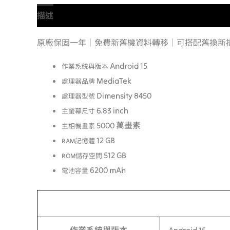
描述
額外資訊
原廠保固一年｜免費新舊機資料轉移｜可搭配舊換新
Android 15
作業系統與版本
MediaTek
處理器品牌
Dimensity 8450
處理器型號
6.83 inch
主螢幕尺寸
5000 萬畫素
主相機畫素
12 GB
RAM記憶體
512 GB
ROM儲存空間
6200 mAh
電池容量