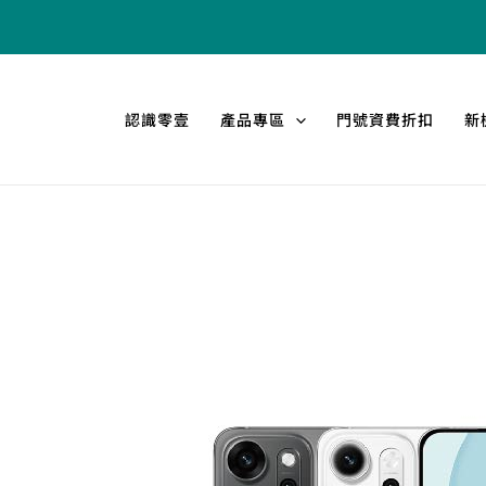
跳
至
主
要
認識零壹
產品專區
門號資費折扣
新
內
容