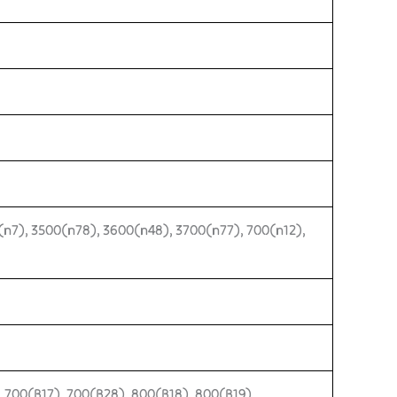
(n7), 3500(n78), 3600(n48), 3700(n77), 700(n12),
, 700(B17), 700(B28), 800(B18), 800(B19),