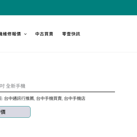
機維修報價
中古買賣
零壹快訊
6.83吋 全新手機
籤:
台中通訊行推薦
,
台中手機買賣
,
台中手機店
時價