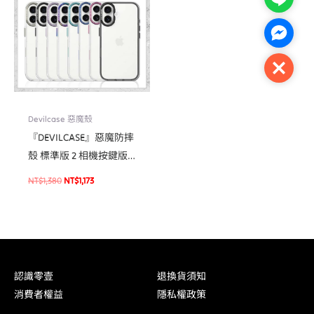
NT$1,380。
NT$1,173。
Facebo
Close
Devilcase 惡魔殼
『DEVILCASE』惡魔防摔
殼 標準版 2 相機按鍵版
For iPhone 16/16 Plus 手
NT$
1,380
NT$
1,173
機防摔殼 軍規殼
認識零壹
退換貨須知
消費者權益
隱私權政策