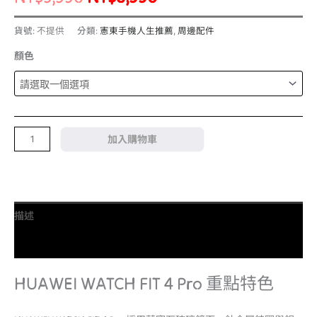
型
貨號:
不提供
分類:
憲東手機人生推薦
,
周邊配件
手
錶
顏色
數
量
加入購物車
描述
額外資訊
HUAWEI WATCH FIT 4 Pro 重點特色