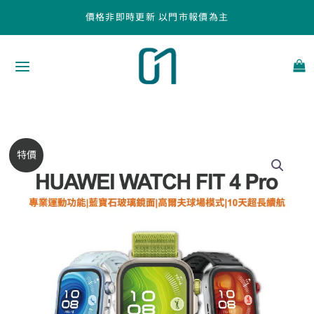
跳
價格非即時更新 以門市報價為主
至
主
要
內
容
【HUAWEI】
原
目
特價
憲
始
前
東
手
價
價
機
人
格：
格：
生
NT$9,990。
NT$8,990。
推
薦