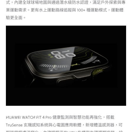
式，內建全球球場地圖與通過潛水級防水認證，滿足戶外探索與專
業運動需求。更有水上運動路線追蹤與 100+ 種運動模式，運動體
驗更全面。
HUAWEI WATCH FIT 4 Pro 健康監測與智慧功能再強化，搭載
TruSense 玄璣感知系統與心電圖應用軟體，新增體溫感測器，可