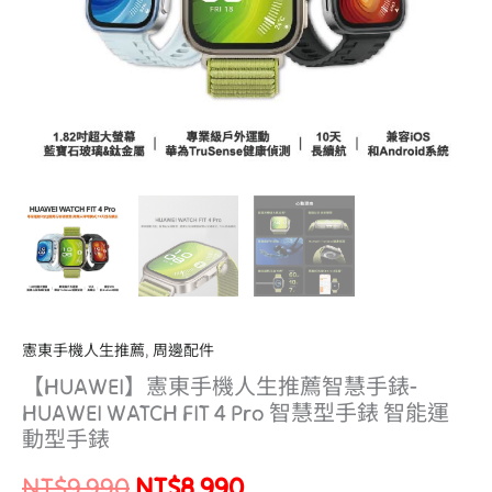
智
慧
手
錶-
HUAWEI
WATCH
FIT
4
Pro
智
慧
型
手
憲東手機人生推薦
,
周邊配件
錶
【HUAWEI】憲東手機人生推薦智慧手錶-
智
HUAWEI WATCH FIT 4 Pro 智慧型手錶 智能運
能
動型手錶
運
NT$
9,990
NT$
8,990
動