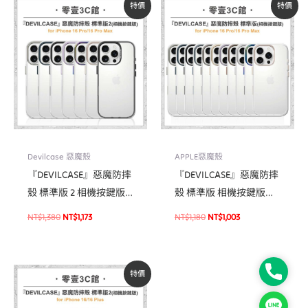
原
目
原
目
特價
特價
始
前
始
前
價
價
價
價
格：
格：
格：
格：
NT$1,380。
NT$1,173。
NT$1,180。
NT$1,003。
Devilcase 惡魔殼
APPLE惡魔殼
『DEVILCASE』惡魔防摔
『DEVILCASE』惡魔防摔
殼 標準版 2 相機按鍵版
殼 標準版 相機按鍵版
For iPhone 16 Pro/16 Pro
For iPhone 16 Pro/16 Pro
NT$
1,380
NT$
1,173
NT$
1,180
NT$
1,003
Max 手機防摔殼 軍規殼
Max軍規手機殼
原
目
Phone
特價
始
前
價
價
格：
格：
Line