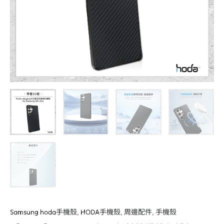
保
護
殼
Samsung
S25
Ultra
軍
規
防
摔
殼
磁
吸
手
機
殼
數
Samsung hoda手機殼
,
HODA手機殼
,
周邊配件
,
手機殼
量