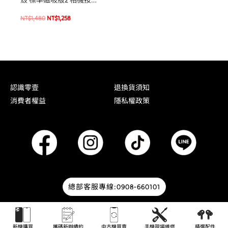
版 For iPhone 16/16 Plus
NT$
1,480
NT$
1,258
磁吸式軍規手機殼
認識零壹
退換貨須知
消費者權益
隱私權政策
總部客服專線:0908-660101
© 2026 零壹通訊 | Designed by
HOWMAI Tech
.
新機購買
攜碼新辦續約
中古機買賣
手機現場維修
精選配件