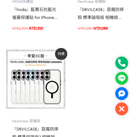
HODA保護貼
Devilcase 惡魔殼
『hoda』藍寶石抗藍光
『DEVILCASE』惡魔防摔
螢幕保護貼 for iPhone
殼 標準磁吸版 相機按鍵
16e / 14 / 13 系列 手機玻
版 For iPhone 16 Pro/16
NT$
2,490
NT$
1,350
NT$
1,280
NT$
1,088
璃貼
Pro Max手機殼
原
目
特價
始
前
價
價
Phone
格：
格：
NT$1,480。
NT$1,258。
Line
Facebo
Close
Devilcase 惡魔殼
『DEVILCASE』惡魔防摔
殼 標準磁吸版2 相機按鍵