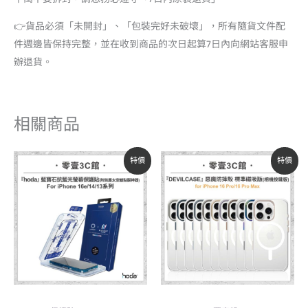
👉貨品必須「未開封」、「包裝完好未破壞」，所有隨貨文件配
件週邊皆保持完整，並在收到商品的次日起算7日內向網站客服申
辦退貨。
相關商品
原
目
原
目
特價
特價
始
前
始
前
價
價
價
價
格：
格：
格：
格：
NT$2,490。
NT$1,350。
NT$1,280。
NT$1,088。