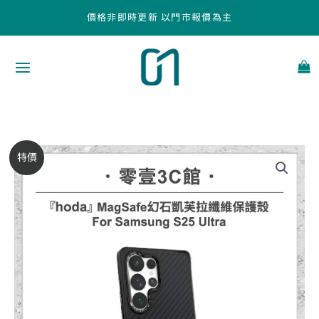
跳
價格非即時更新 以門市報價為主
至
主
要
內
容
【hoda】
原
目
特價
MagSafe
始
前
幻
石
價
價
凱
芙
格：
格：
拉
NT$1,390。
NT$1,180。
纖
維