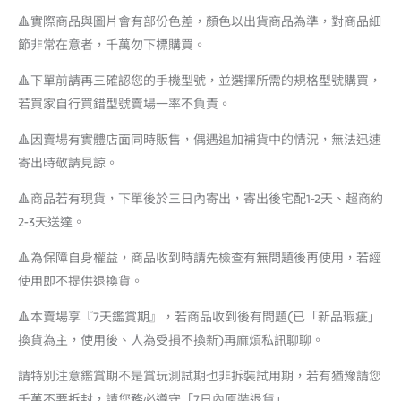
🔺實際商品與圖片會有部份色差，顏色以出貨商品為準，對商品細
節非常在意者，千萬勿下標購買。
🔺下單前請再三確認您的手機型號，並選擇所需的規格型號購買，
若買家自行買錯型號賣場一率不負責。
🔺因賣場有實體店面同時販售，偶遇追加補貨中的情況，無法迅速
寄出時敬請見諒。
🔺商品若有現貨，下單後於三日內寄出，寄出後宅配1-2天、超商約
2-3天送達。
🔺為保障自身權益，商品收到時請先檢查有無問題後再使用，若經
使用即不提供退換貨。
🔺本賣場享『7天鑑賞期』，若商品收到後有問題(已「新品瑕疵」
換貨為主，使用後、人為受損不換新)再麻煩私訊聊聊。
請特別注意鑑賞期不是賞玩測試期也非拆裝試用期，若有猶豫請您
千萬不要拆封，請您務必遵守「7日內原裝退貨」