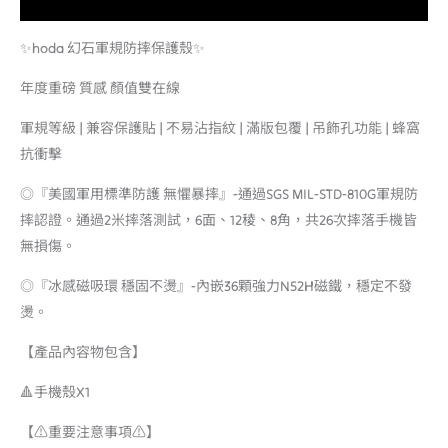
額外資訊
✨hoda 幻石軍規防摔保護殼✨
年度重磅 質感 顏值雙在線
軍規等級 | 兼容保護貼 | 不易沾指紋 | 滿版包覆 | 吊飾孔功能 | 蜂窩
抗衝擊
◎『美國軍用標準防護 無懼暴摔』-通過SGS MIL-STD-810G軍規防
摔認證。通過2米摔落測試，6面、12稜、8角，共26次摔落手機皆
無損傷。
◎『冰感磁吸環 穩固不燙』-內嵌36顆強力N52H磁鐵，穩定不發
燙。
【產品內容物包含】
🔺手機殼X1
【⚠️重要注意事項⚠️】