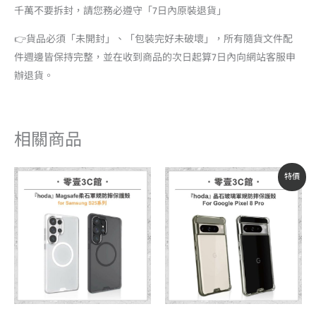
千萬不要拆封，請您務必遵守「7日內原裝退貨」
👉貨品必須「未開封」、「包裝完好未破壞」，所有隨貨文件配
件週邊皆保持完整，並在收到商品的次日起算7日內向網站客服申
辦退貨。
相關商品
原
目
特價
始
前
價
價
格：
格：
NT$890。
NT$760。