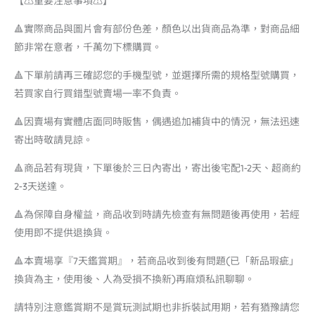
【⚠️重要注意事項⚠️】
🔺實際商品與圖片會有部份色差，顏色以出貨商品為準，對商品細
節非常在意者，千萬勿下標購買。
🔺下單前請再三確認您的手機型號，並選擇所需的規格型號購買，
若買家自行買錯型號賣場一率不負責。
🔺因賣場有實體店面同時販售，偶遇追加補貨中的情況，無法迅速
寄出時敬請見諒。
🔺商品若有現貨，下單後於三日內寄出，寄出後宅配1-2天、超商約
2-3天送達。
🔺為保障自身權益，商品收到時請先檢查有無問題後再使用，若經
使用即不提供退換貨。
🔺本賣場享『7天鑑賞期』，若商品收到後有問題(已「新品瑕疵」
換貨為主，使用後、人為受損不換新)再麻煩私訊聊聊。
請特別注意鑑賞期不是賞玩測試期也非拆裝試用期，若有猶豫請您