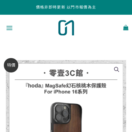
跳
價格非即時更新 以門市報價為主
至
主
要
內
容
【hoda】
原
目
特價
MAGSAFE
始
前
幻
石
價
價
核
桃
格：
格：
木
NT$1,390。
NT$1,180。
保
護