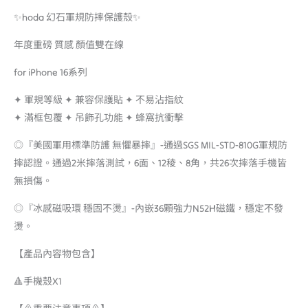
✨hoda 幻石軍規防摔保護殼✨
年度重磅 質感 顏值雙在線
for iPhone 16系列
✦ 軍規等級 ✦ 兼容保護貼 ✦ 不易沾指紋
✦ 滿框包覆 ✦ 吊飾孔功能 ✦ 蜂窩抗衝擊
◎『美國軍用標準防護 無懼暴摔』-通過SGS MIL-STD-810G軍規防
摔認證。通過2米摔落測試，6面、12稜、8角，共26次摔落手機皆
無損傷。
◎『冰感磁吸環 穩固不燙』-內嵌36顆強力N52H磁鐵，穩定不發
燙。
【產品內容物包含】
🔺手機殼X1