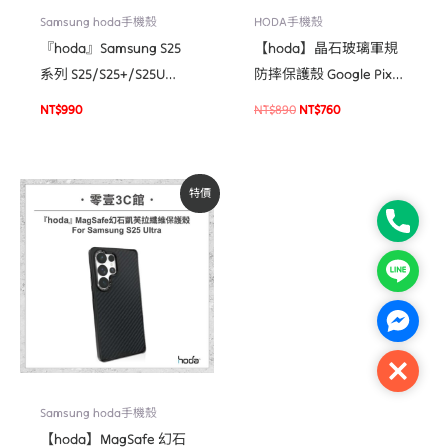
Samsung hoda手機殼
HODA手機殼
『hoda』Samsung S25
【hoda】晶石玻璃軍規
系列 S25/S25+/S25U
防摔保護殼 Google Pixel
Magsafe柔石軍規防摔保
8 Pro
NT$
990
NT$
890
NT$
760
護殼 磁吸軍規防摔殼
原
目
特價
始
前
價
價
Phone
格：
格：
NT$1,390。
NT$1,180。
Line
Facebo
Close
Samsung hoda手機殼
【hoda】MagSafe 幻石