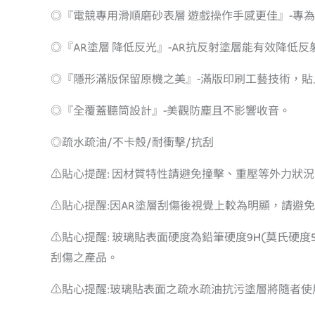
◎『電競專用滑順磨砂表層 遊戲操作手感更佳』-專
◎『AR塗層 降低反光』-AR抗反射塗層能有效降
◎『隱形滿版保留原機之美』-滿版印刷工藝技術，貼
◎『全覆蓋聽筒設計』-美觀防塵且不影響收音。
◎疏水疏油/不卡殼/耐衝擊/抗刮
⚠️貼心提醒: 因材質特性請避免撞擊、重壓等外力狀
⚠️貼心提醒:因AR塗層刮傷後視覺上較為明顯，請避
⚠️貼心提醒: 玻璃貼表面硬度為鉛筆硬度9H(莫氏
刮傷之產品。
⚠️貼心提醒:玻璃貼表面之疏水疏油抗污塗層將隨者