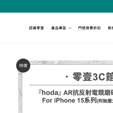
跳
至
主
要
認識零壹
產品專區
門號資費折扣
新
內
容
特價