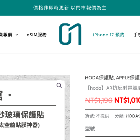
價格非即時更新 以門市報價為主
機報價
eSIM服務
iPhone 17 預約
手
HODA保護貼
,
APPLE保
【hoda】
原
【hoda】AR抗反射電競磨
AR
始
抗
NT$
1,190
NT$
1,01
反
價
射
貨號:
不提供
分類:
HOD
格：
電
型號
競
NT$1,1