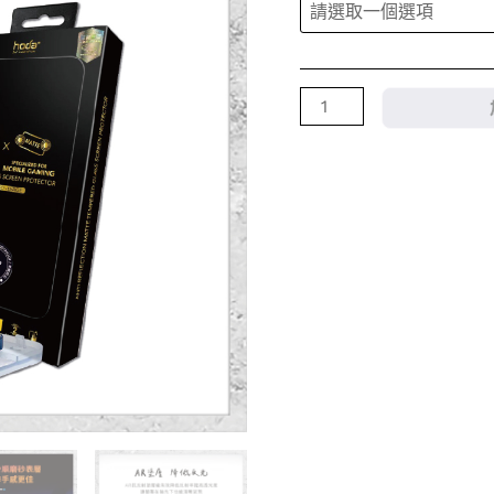
磨
砂
玻
璃
保
護
貼
iPhone
15
系
列
附
無
塵
太
空