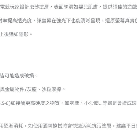
為電競玩家設計磨砂塗層，表面絲滑如嬰兒肌膚，提供絕佳的遊
低反射率提高透光度，讓螢幕在強光下也能清晰呈現，還原螢幕真實
上後猶如隱形。
況皆可能造成破損。
免與金屬物件/灰塵、沙粒摩擦。
硬度5.5-6)如接觸更高硬度之物質，如灰塵、小沙塵…等還是會
使用逐漸消耗，如使用酒精擦拭將會快速消耗抗污塗層，建議平