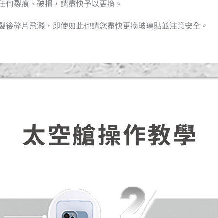
有任何裂痕、破損，請盡快予以更換。
破裂後碎片飛濺，即使如此也請您盡快更換玻璃貼並注意安全。