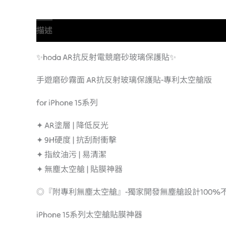
描述
額外資訊
✨hoda AR抗反射電競磨砂玻璃保護貼✨
手遊磨砂霧面 AR抗反射玻璃保護貼-專利太空艙版
for iPhone 15系列
✦ AR塗層 | 降低反光
✦ 9H硬度 | 抗刮耐衝擊
✦ 指紋油污 | 易清潔
✦ 無塵太空艙 | 貼膜神器
◎『附專利無塵太空艙』-獨家開發無塵艙設計100
iPhone 15系列太空艙貼膜神器