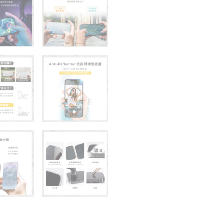
艙
貼
膜
神
器
數
量