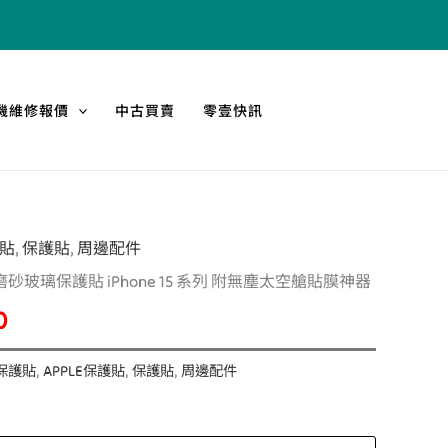
機維修報價
中古買賣
零壹快訊
護貼
,
保護貼
,
周邊配件
目
砂玻璃保護貼 iPhone 15 系列 附無塵太空艙貼膜神器
前
0
價
A保護貼
,
APPLE保護貼
,
保護貼
,
周邊配件
格：
90。
NT$1,010。