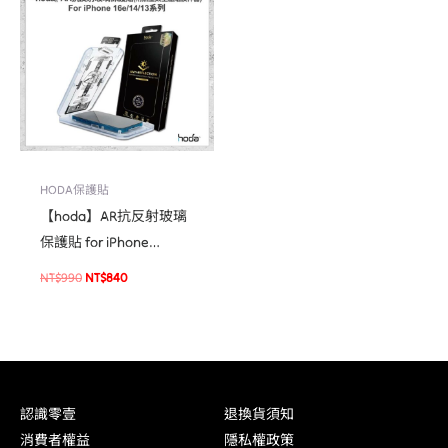
格：
格：
NT$990。
NT$840。
HODA保護貼
【hoda】AR抗反射玻璃
保護貼 for iPhone
16e/14/13系列(附無塵太
NT$
990
NT$
840
空艙貼膜神器) 手機貼 螢
幕貼
認識零壹
退換貨須知
消費者權益
隱私權政策