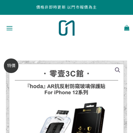
跳
價格非即時更新 以門市報價為主
至
主
要
內
容
【hoda】
原
目
特價
AR
始
前
抗
反
價
價
射
防
格：
格：
窺
NT$1,190。
NT$1,010。
玻
璃