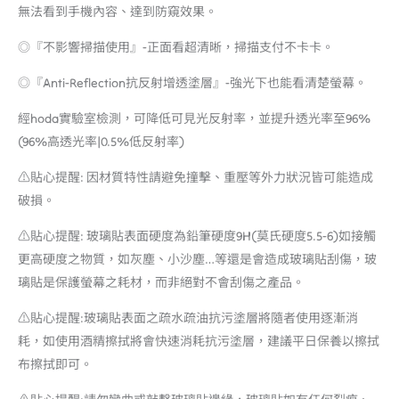
無法看到手機內容、達到防窺效果。
◎『不影響掃描使用』-正面看超清晰，掃描支付不卡卡。
◎『Anti-Reflection抗反射增透塗層』-強光下也能看清楚螢幕。
經hoda實驗室檢測，可降低可見光反射率，並提升透光率至96%
(96%高透光率|0.5%低反射率)
⚠️貼心提醒: 因材質特性請避免撞擊、重壓等外力狀況皆可能造成
破損。
⚠️貼心提醒: 玻璃貼表面硬度為鉛筆硬度9H(莫氏硬度5.5-6)如接觸
更高硬度之物質，如灰塵、小沙塵…等還是會造成玻璃貼刮傷，玻
璃貼是保護螢幕之耗材，而非絕對不會刮傷之產品。
⚠️貼心提醒:玻璃貼表面之疏水疏油抗污塗層將隨者使用逐漸消
耗，如使用酒精擦拭將會快速消耗抗污塗層，建議平日保養以擦拭
布擦拭即可。