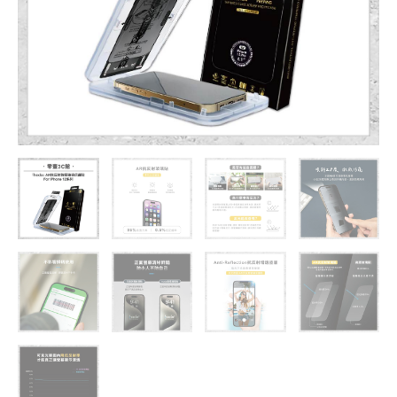
保
護
貼
iPhone
12
系
列
附
無
塵
太
空
艙
貼
膜
神
器
數