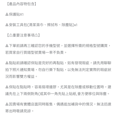
【產品內容物包含】
🔺保護貼X1
🔺安裝工具包(清潔濕巾、擦拭布、除塵貼)x1
【⚠️重要注意事項⚠️】
🔺下單前請再三確認您的手機型號，並選擇所需的規格型號購買，
若買家自行買錯型號賣場一率不負責。
🔺黏貼前請確認保貼是完好的再黏貼，如有發現瑕疵，請先用聊聊
拍下照片通知賣場，勿自行撕下黏貼，以免無法判定實際的瑕疵狀
況而影響雙方權益。
🔺保貼在黏貼時，容易摳壞邊膠，尤其是在除塵或移動位置時，建
議先在上下兩側對角(或其中一角先貼上貼紙,會方便移位與除塵。
🔺因賣場有實體店面同時販售，偶遇追加補貨中的情況，無法迅速
寄出時敬請見諒。