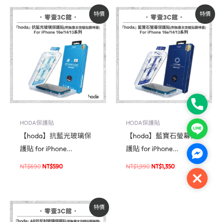
原
目
原
目
特價
特價
始
前
始
前
價
價
價
價
格：
格：
格：
格：
NT$690。
NT$590。
NT$1,990。
NT$1,350。
Phone
HODA保護貼
HODA保護貼
Line
【hoda】抗藍光玻璃保
【hoda】藍寶石螢幕保
護貼 for iPhone
護貼 for iPhone
Facebo
16e/14/13/13 Pro 系列(附
16e/14/13 系列(附無塵太
NT$
690
NT$
590
NT$
1,990
NT$
1,350
無塵太空艙貼膜神器) 玻
空艙貼膜神器) 手機保護
Close
璃保護貼 手機貼 螢幕貼
貼 螢幕貼 玻璃貼
原
目
特價
始
前
價
價