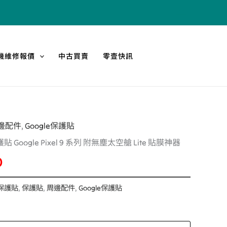
機維修報價
中古買賣
零壹快訊
邊配件
,
Google保護貼
目
Google Pixel 9 系列 附無塵太空艙 Lite 貼膜神器
前
0
價
A保護貼
,
保護貼
,
周邊配件
,
Google保護貼
格：
090。
NT$930。