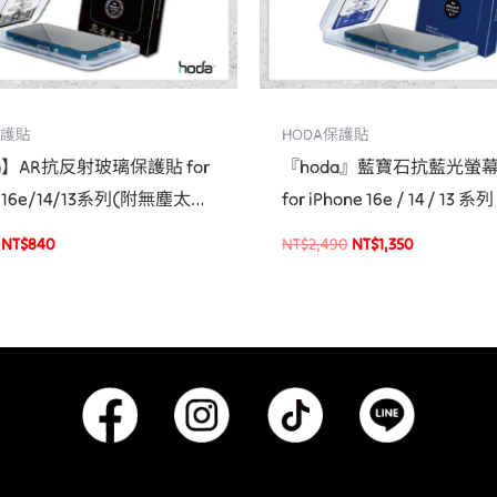
保護貼
HODA保護貼
a】AR抗反射玻璃保護貼 for
『hoda』藍寶石抗藍光螢
e 16e/14/13系列(附無塵太空
for iPhone 16e / 14 / 13
神器) 手機貼 螢幕貼
璃貼
NT$
840
NT$
2,490
NT$
1,350