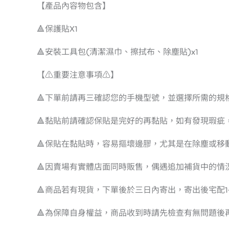
【產品內容物包含】
🔺保護貼X1
🔺安裝工具包(清潔濕巾、擦拭布、除塵貼)x1
【⚠️重要注意事項⚠️】
🔺下單前請再三確認您的手機型號，並選擇所需的規
🔺黏貼前請確認保貼是完好的再黏貼，如有發現瑕
🔺保貼在黏貼時，容易摳壞邊膠，尤其是在除塵或移
🔺因賣場有實體店面同時販售，偶遇追加補貨中的情
🔺商品若有現貨，下單後於三日內寄出，寄出後宅配1-
🔺為保障自身權益，商品收到時請先檢查有無問題後