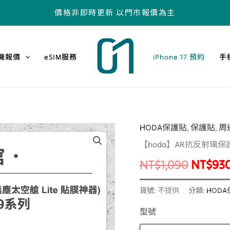
價格非即時更新 以門市報價為主
機報價
eSIM服務
iPhone 17 預約
手
HODA保護貼
,
保護貼
,
周
【hoda】
原
【hoda】AR抗反射璃保護貼 
AR
始
抗
NT$
1,090
NT$
93
反
價
射
貨號:
不提供
分類:
HOD
格：
璃
型號
保
NT$1,