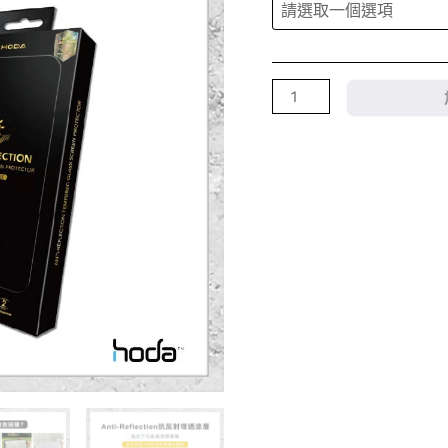
護
貼
Google
Pixel
9
系
列
附
無
塵
太
空
艙
Lite
貼
膜