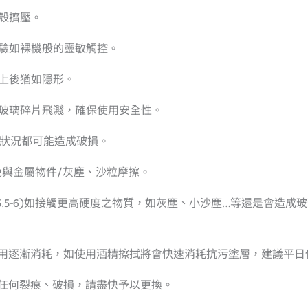
殼擠壓。
體驗如裸機般的靈敏觸控。
上後猶如隱形。
的玻璃碎片飛濺，確保使用安全性。
力狀況都可能造成破損。
避免與金屬物件/灰塵、沙粒摩擦。
硬度5.5-6)如接觸更高硬度之物質，如灰塵、小沙塵…等還是會
使用逐漸消耗，如使用酒精擦拭將會快速消耗抗污塗層，建議平
有任何裂痕、破損，請盡快予以更換。