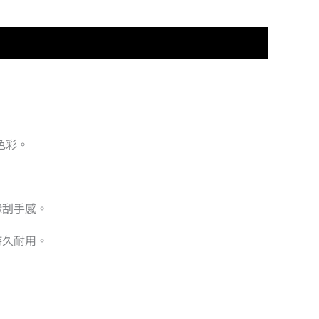
色彩。
緣刮手感。
持久耐用。