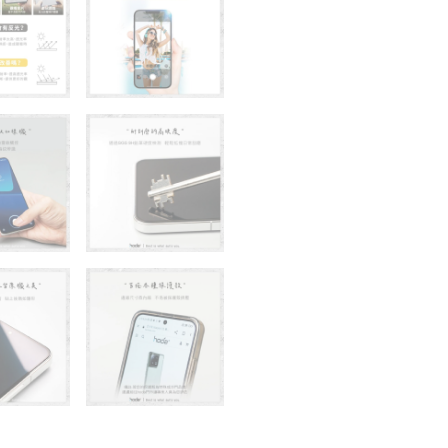
神
器
數
量