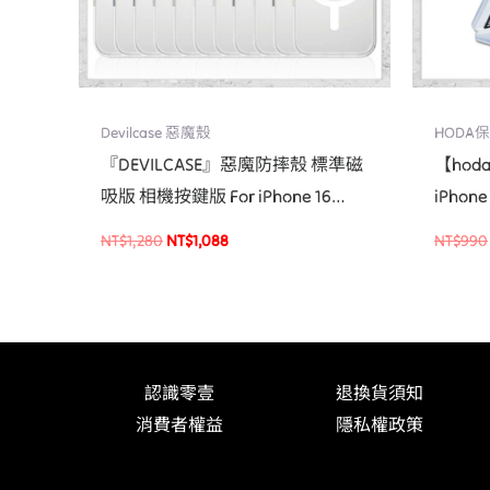
Devilcase 惡魔殼
HODA
『DEVILCASE』惡魔防摔殼 標準磁
【hod
吸版 相機按鍵版 For iPhone 16
iPhon
Pro/16 Pro Max手機殼
艙貼膜
NT$
1,280
NT$
1,088
NT$
990
認識零壹
退換貨須知
消費者權益
隱私權政策