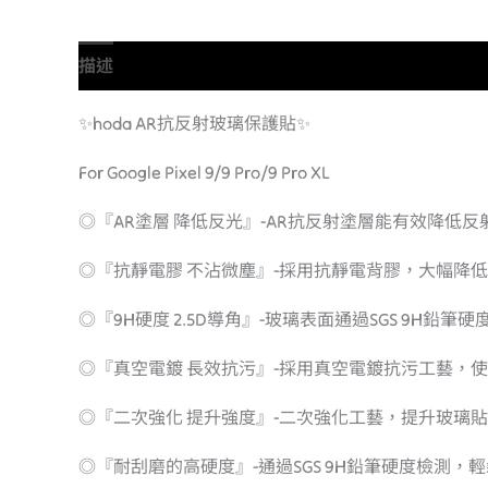
描述
額外資訊
✨hoda AR抗反射玻璃保護貼✨
For Google Pixel 9/9 Pro/9 Pro XL
◎『AR塗層 降低反光』-AR抗反射塗層能有效降
◎『抗靜電膠 不沾微塵』-採用抗靜電背膠，大幅降
◎『9H硬度 2.5D導角』-玻璃表面通過SGS 9H
◎『真空電鍍 長效抗污』-採用真空電鍍抗污工藝，
◎『二次強化 提升強度』-二次強化工藝，提升玻璃
◎『耐刮磨的高硬度』-通過SGS 9H鉛筆硬度檢測，