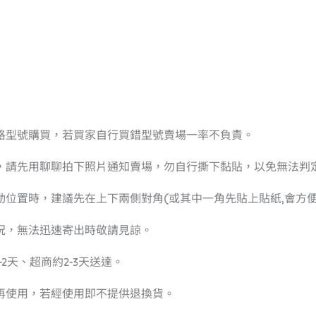
格型號購買，若買家自行買錯型號賣場一率不負責。
疵，請先用聊聊拍下照片通知賣場，勿自行撕下黏貼，以免無法判
動位置時，建議先在上下兩側對角(或其中一角先貼上貼紙,會方
況，無法迅速寄出時敬請見諒。
2天、超商約2-3天送達。
再使用，若經使用即不提供退換貨。