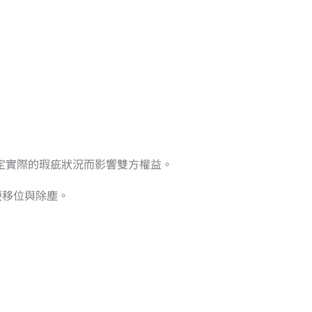
定實際的瑕疵狀況而影響雙方權益。
便移位與除塵。