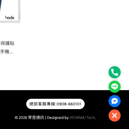
幕保護貼
 系列 手機玻
Phone
Line
Faceb
總部客服專線:0908-660101
Close
© 2026 零壹通訊 | Designed by
HOWMAI Tech
.