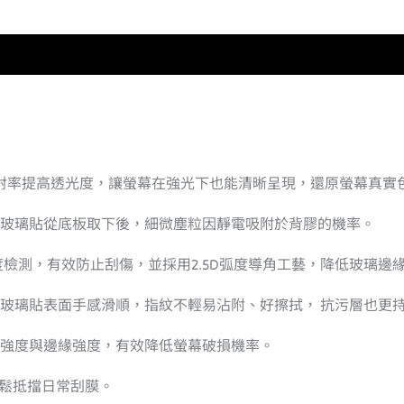
低反射率提高透光度，讓螢幕在強光下也能清晰呈現，還原螢幕真實
低玻璃貼從底板取下後，細微塵粒因靜電吸附於背膠的機率。
鉛筆硬度檢測，有效防止刮傷，並採用2.5D弧度導角工藝，降低玻璃邊
使玻璃貼表面手感滑順，指紋不輕易沾附、好擦拭， 抗污層也更
貼強度與邊緣強度，有效降低螢幕破損機率。
輕鬆抵擋日常刮膜。