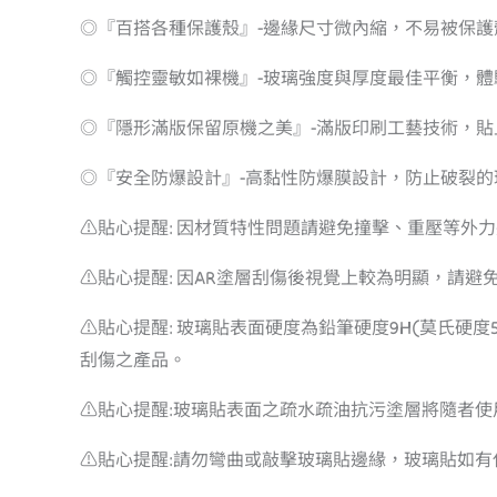
◎『百搭各種保護殼』-邊緣尺寸微內縮，不易被保護
◎『觸控靈敏如裸機』-玻璃強度與厚度最佳平衡，
◎『隱形滿版保留原機之美』-滿版印刷工藝技術，貼
◎『安全防爆設計』-高黏性防爆膜設計，防止破裂
⚠️貼心提醒: 因材質特性問題請避免撞擊、重壓等外
⚠️貼心提醒: 因AR塗層刮傷後視覺上較為明顯，請
⚠️貼心提醒: 玻璃貼表面硬度為鉛筆硬度9H(莫氏
刮傷之產品。
⚠️貼心提醒:玻璃貼表面之疏水疏油抗污塗層將隨者
⚠️貼心提醒:請勿彎曲或敲擊玻璃貼邊緣，玻璃貼如