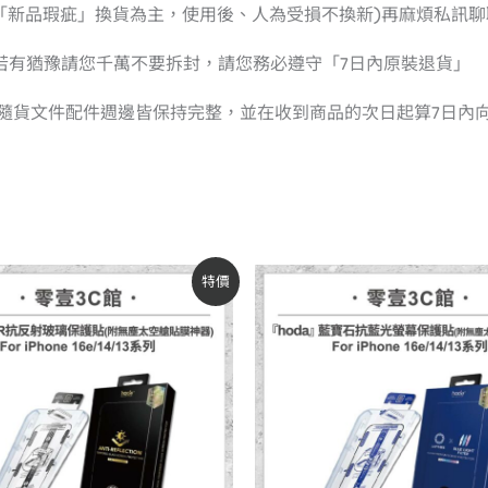
已「新品瑕疵」換貨為主，使用後、人為受損不換新)再麻煩私訊聊
若有猶豫請您千萬不要拆封，請您務必遵守「7日內原裝退貨」
有隨貨文件配件週邊皆保持完整，並在收到商品的次日起算7日內
原
目
原
目
特價
始
前
始
前
價
價
價
價
格：
格：
格：
格：
NT$990。
NT$840。
NT$2,490。
NT$1,350。