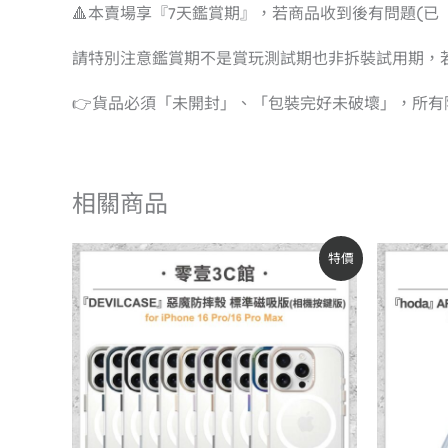
🔺本賣場享『7天鑑賞期』，若商品收到後有問題(
請特別注意鑑賞期不是賞玩測試期也非拆裝試用期，
👉貨品必須「未開封」、「包裝完好未破壞」，所
相關商品
原
目
特價
始
前
價
價
格：
格：
NT$1,280。
NT$1,088。