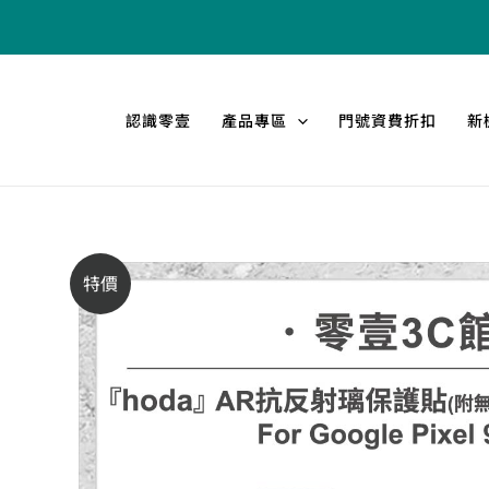
跳
至
主
要
認識零壹
產品專區
門號資費折扣
新
內
容
特價