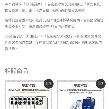
🔺本賣場享『7天鑑賞期』，若商品收到後有問題(已「新品瑕疵」
換貨為主，使用後、人為受損不換新)再麻煩私訊聊聊。
請特別注意鑑賞期不是賞玩測試期也非拆裝試用期，若有猶豫請您
千萬不要拆封，請您務必遵守「7日內原裝退貨」
👉貨品必須「未開封」、「包裝完好未破壞」，所有隨貨文件配
件週邊皆保持完整，並在收到商品的次日起算7日內向網站客服申
辦退貨。
相關商品
原
目
原
目
特價
特價
始
前
始
前
價
價
價
價
格：
格：
格：
格：
NT$1,380。
NT$1,173。
NT$2,490。
NT$1,350。