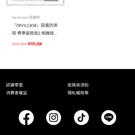
Devilcase 惡魔殼
『DEVILCASE』惡魔防摔
殼 標準磁吸版2 相機按鍵
版 For iPhone 16/16 Plus
NT$
1,480
NT$
1,258
磁吸式軍規手機殼
認識零壹
退換貨須知
消費者權益
隱私權政策