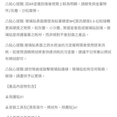
⚠️貼心提醒: 因AR塗層刮傷後視覺上較為明顯，請避免與金屬物
件/灰塵、沙粒摩擦。
⚠️貼心提醒: 玻璃貼表面硬度為鉛筆硬度9H(莫氏硬度5.5-6)如接觸
更高硬度之物質，如灰塵、小沙塵…等還是會造成玻璃貼刮傷，玻
璃貼是保護螢幕之耗材，而非絕對不會刮傷之產品。
⚠️貼心提醒:玻璃貼表面之疏水疏油抗污塗層將隨者使用逐漸消
耗，如使用酒精擦拭將會快速消耗抗污塗層，建議平日保養以擦拭
布擦拭即可。
⚠️貼心提醒:請勿彎曲或敲擊玻璃貼邊緣，玻璃貼如有任何裂痕、
破損，請盡快予以更換。
【產品內容物包含】
🔺保護貼X1
🔺安裝工具包(清潔濕巾、擦拭布、除塵貼)x1