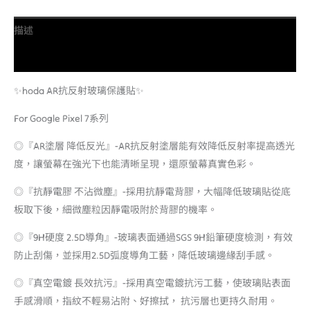
描述
額外資訊
✨hoda AR抗反射玻璃保護貼✨
For Google Pixel 7系列
◎『AR塗層 降低反光』-AR抗反射塗層能有效降低反射率提高透光
度，讓螢幕在強光下也能清晰呈現，還原螢幕真實色彩。
◎『抗靜電膠 不沾微塵』-採用抗靜電背膠，大幅降低玻璃貼從底
板取下後，細微塵粒因靜電吸附於背膠的機率。
◎『9H硬度 2.5D導角』-玻璃表面通過SGS 9H鉛筆硬度檢測，有效
防止刮傷，並採用2.5D弧度導角工藝，降低玻璃邊緣刮手感。
◎『真空電鍍 長效抗污』-採用真空電鍍抗污工藝，使玻璃貼表面
手感滑順，指紋不輕易沾附、好擦拭， 抗污層也更持久耐用。