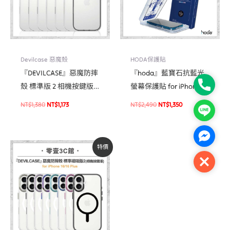
Devilcase 惡魔殼
HODA保護貼
『DEVILCASE』惡魔防摔
『hoda』藍寶石抗藍光
Phone
殼 標準版 2 相機按鍵版
螢幕保護貼 for iPhone
For iPhone 16 Pro/16 Pro
16e / 14 / 13 系列 手機玻
NT$
1,380
NT$
1,173
NT$
2,490
NT$
1,350
Line
Max 手機防摔殼 軍規殼
璃貼
Facebo
原
目
特價
始
前
價
價
Close
格：
格：
NT$1,480。
NT$1,258。