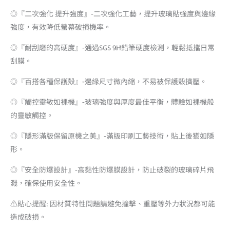
◎『二次強化 提升強度』-二次強化工藝，提升玻璃貼強度與邊緣
強度，有效降低螢幕破損機率。
◎『耐刮磨的高硬度』-通過SGS 9H鉛筆硬度檢測，輕鬆抵擋日常
刮膜。
◎『百搭各種保護殼』-邊緣尺寸微內縮，不易被保護殼擠壓。
◎『觸控靈敏如裸機』-玻璃強度與厚度最佳平衡，體驗如裸機般
的靈敏觸控。
◎『隱形滿版保留原機之美』-滿版印刷工藝技術，貼上後猶如隱
形。
◎『安全防爆設計』-高黏性防爆膜設計，防止破裂的玻璃碎片飛
濺，確保使用安全性。
⚠️貼心提醒: 因材質特性問題請避免撞擊、重壓等外力狀況都可能
造成破損。