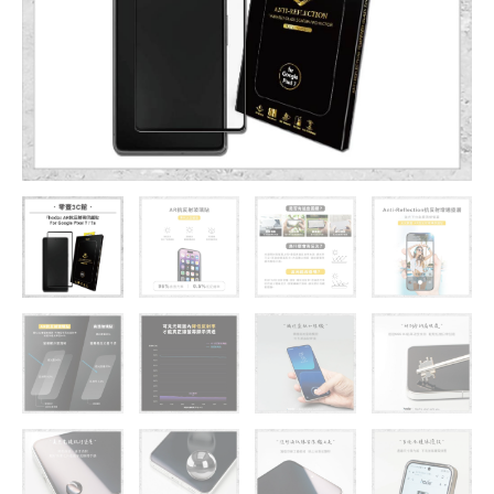
Google
Pixel
7
/
7a
數
量