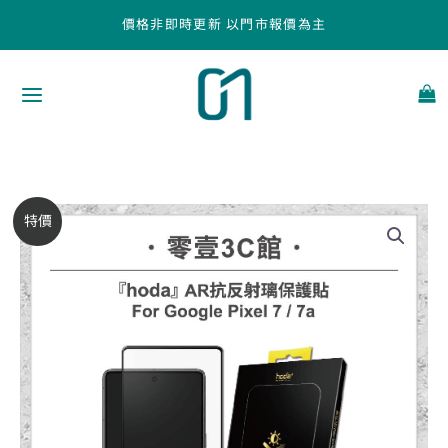
跳
價格非即時更新 以門市報價為主
至
主
要
內
容
【hoda】
原
目
特價
AR
始
前
抗
反
價
價
射
璃
格：
格：
保
NT$990。
NT$840。
護
貼