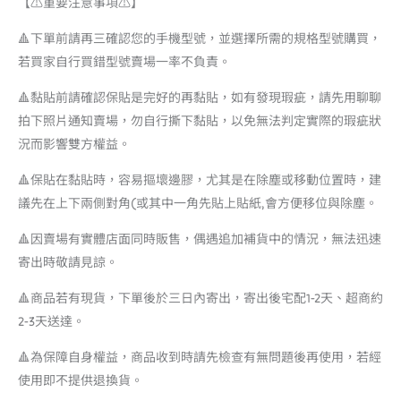
【⚠️重要注意事項⚠️】
🔺下單前請再三確認您的手機型號，並選擇所需的規格型號購買，
若買家自行買錯型號賣場一率不負責。
🔺黏貼前請確認保貼是完好的再黏貼，如有發現瑕疵，請先用聊聊
拍下照片通知賣場，勿自行撕下黏貼，以免無法判定實際的瑕疵狀
況而影響雙方權益。
🔺保貼在黏貼時，容易摳壞邊膠，尤其是在除塵或移動位置時，建
議先在上下兩側對角(或其中一角先貼上貼紙,會方便移位與除塵。
🔺因賣場有實體店面同時販售，偶遇追加補貨中的情況，無法迅速
寄出時敬請見諒。
🔺商品若有現貨，下單後於三日內寄出，寄出後宅配1-2天、超商約
2-3天送達。
🔺為保障自身權益，商品收到時請先檢查有無問題後再使用，若經
使用即不提供退換貨。