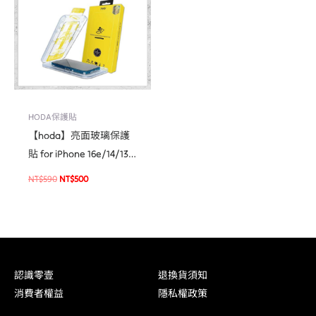
NT$590。
NT$500。
HODA保護貼
【hoda】亮面玻璃保護
貼 for iPhone 16e/14/13
系列(附無塵太空艙貼膜
NT$
590
NT$
500
神器) 高透光玻璃保護貼
手機貼 螢幕貼
認識零壹
退換貨須知
消費者權益
隱私權政策