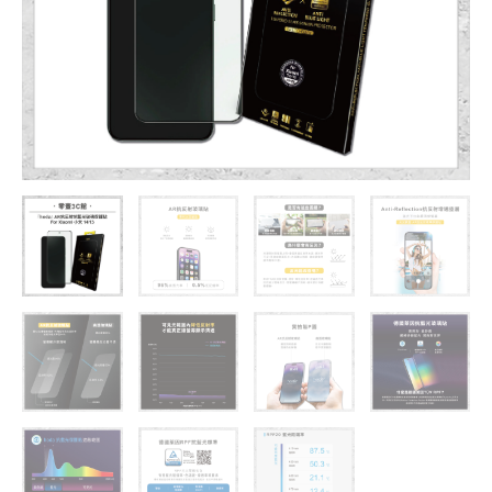
璃
保
護
貼
Xiaomi
小
米
14
/
13
(德
國
萊
因
TÜV
RPF20
認
證)