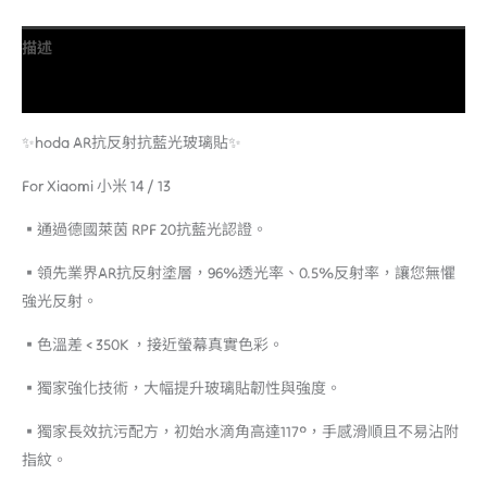
描述
額外資訊
✨hoda AR抗反射抗藍光玻璃貼✨
For Xiaomi 小米 14 / 13
▪️通過德國萊茵 RPF 20抗藍光認證。
▪️領先業界AR抗反射塗層，96%透光率、0.5%反射率，讓您無懼
強光反射。
▪️色溫差 < 350K ，接近螢幕真實色彩。
▪️獨家強化技術，大幅提升玻璃貼韌性與強度。
▪️獨家長效抗污配方，初始水滴角高達117°，手感滑順且不易沾附
指紋。