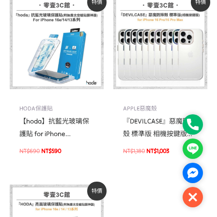
特價
特價
始
前
始
前
價
價
價
價
格：
格：
格：
格：
NT$690。
NT$590。
NT$1,180。
NT$1,003。
HODA保護貼
APPLE惡魔殼
【hoda】抗藍光玻璃保
『DEVILCASE』惡魔防摔
Phone
護貼 for iPhone
殼 標準版 相機按鍵版
16e/14/13/13 Pro 系列(附
For iPhone 16 Pro/16 Pro
Line
NT$
690
NT$
590
NT$
1,180
NT$
1,003
無塵太空艙貼膜神器) 玻
Max軍規手機殼
璃保護貼 手機貼 螢幕貼
Facebo
原
目
特價
始
前
Close
價
價
格：
格：