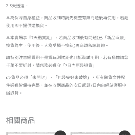
2-3天送達。
🔺為保障自身權益，商品收到時請先檢查有無問題後再使用，若經
使用即不提供退換貨。
🔺本賣場享『7天鑑賞期』，若商品收到後有問題(已「新品瑕疵」
換貨為主，使用後、人為受損不換新)再麻煩私訊聊聊。
請特別注意鑑賞期不是賞玩測試期也非拆裝試用期，若有猶豫請您
千萬不要拆封，請您務必遵守「7日內原裝退貨」
👉貨品必須「未開封」、「包裝完好未破壞」，所有隨貨文件配
件週邊皆保持完整，並在收到商品的次日起算7日內向網站客服申
辦退貨。
相關商品
原
目
原
目