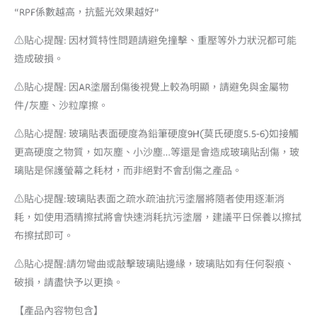
“RPF係數越高，抗藍光效果越好”
⚠️貼心提醒: 因材質特性問題請避免撞擊、重壓等外力狀況都可能
造成破損。
⚠️貼心提醒: 因AR塗層刮傷後視覺上較為明顯，請避免與金屬物
件/灰塵、沙粒摩擦。
⚠️貼心提醒: 玻璃貼表面硬度為鉛筆硬度9H(莫氏硬度5.5-6)如接觸
更高硬度之物質，如灰塵、小沙塵…等還是會造成玻璃貼刮傷，玻
璃貼是保護螢幕之耗材，而非絕對不會刮傷之產品。
⚠️貼心提醒:玻璃貼表面之疏水疏油抗污塗層將隨者使用逐漸消
耗，如使用酒精擦拭將會快速消耗抗污塗層，建議平日保養以擦拭
布擦拭即可。
⚠️貼心提醒:請勿彎曲或敲擊玻璃貼邊緣，玻璃貼如有任何裂痕、
破損，請盡快予以更換。
【產品內容物包含】