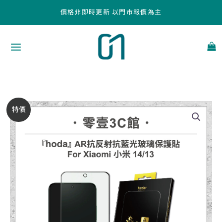
跳
價格非即時更新 以門市報價為主
至
主
要
內
容
【hoda】
原
目
特價
AR
始
前
抗
反
價
價
射
抗
格：
格：
藍
NT$1,190。
NT$1,010。
光
玻