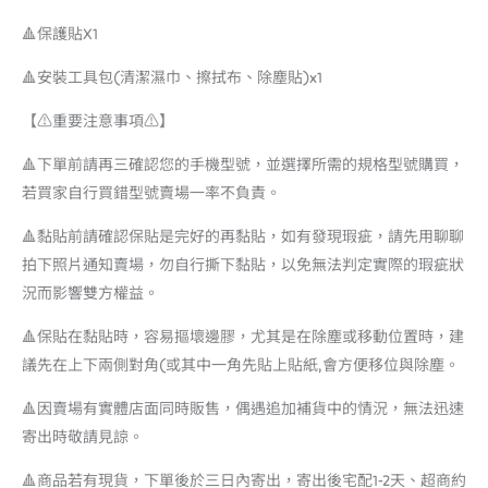
🔺保護貼X1
🔺安裝工具包(清潔濕巾、擦拭布、除塵貼)x1
【⚠️重要注意事項⚠️】
🔺下單前請再三確認您的手機型號，並選擇所需的規格型號購買，
若買家自行買錯型號賣場一率不負責。
🔺黏貼前請確認保貼是完好的再黏貼，如有發現瑕疵，請先用聊聊
拍下照片通知賣場，勿自行撕下黏貼，以免無法判定實際的瑕疵狀
況而影響雙方權益。
🔺保貼在黏貼時，容易摳壞邊膠，尤其是在除塵或移動位置時，建
議先在上下兩側對角(或其中一角先貼上貼紙,會方便移位與除塵。
🔺因賣場有實體店面同時販售，偶遇追加補貨中的情況，無法迅速
寄出時敬請見諒。
🔺商品若有現貨，下單後於三日內寄出，寄出後宅配1-2天、超商約