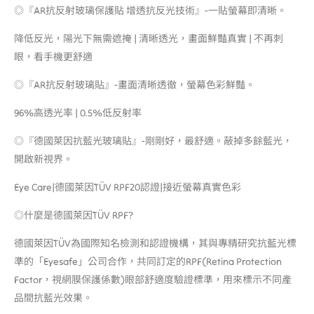
◎『AR抗反射玻璃保護貼 增透抗反光技術』-一貼螢幕即清晰。
降低反光，陽光下無需遮掩 | 清晰透光，畫面鮮豔真實 | 不再刺
眼，看手機更舒適
◎『AR抗反射玻璃貼』-畫面清晰透徹，螢幕色彩鮮豔。
96%高透光率 | 0.5%低反射率
◎『德國萊因抗藍光玻璃貼』-剛剛好，最舒適。蔽掉多餘藍光，
開啟新視界。
Eye Care|德國萊因TÜV RPF20認證|接近螢幕真實色彩
◎什麼是德國萊因TÜV RPF?
德國萊因TÜV為國際知名檢測和認證機構，其與專精研究抗藍光標
準的「Eyesafe」公司合作，共同訂定的RPF(Retina Protection
Factor，視網膜保護係數)眼部舒適度驗證標準，用來標示不同產
品間抗藍光效果。