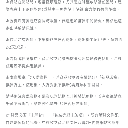
🔺保貼在黏貼時，容易摳壞邊膠，尤其是在除塵或移動位置時，建
議先在上下兩側對角(或其中一角先貼上貼紙,會方便移位與除塵。
🔺因賣場有實體店面同時販售，偶遇追加補貨中的情況，無法迅速
寄出時敬請見諒。
🔺商品若有現貨，下單後於三日內寄出，寄出後宅配1-2天、超商約
2-3天送達。
🔺為保障自身權益，商品收到時請先檢查有無問題後再使用，若經
使用即不提供退換貨。
🔺本賣場享『7天鑑賞期』，若商品收到後有問題(已「新品瑕疵」
換貨為主，使用後、人為受損不換新)再麻煩私訊聊聊。
請特別注意鑑賞期不是賞玩測試期也非拆裝試用期，若有猶豫請您
千萬不要拆封，請您務必遵守「7日內原裝退貨」
👉貨品必須「未開封」、「包裝完好未破壞」，所有隨貨文件配
件週邊皆保持完整，並在收到商品的次日起算7日內向網站客服申