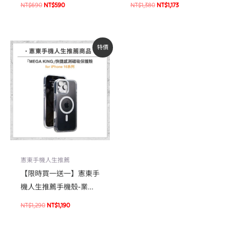
NT$
690
NT$
590
NT$
1,380
NT$
1,173
無塵太空艙貼膜神器) 玻
Max 手機防摔殼 軍規殼
璃保護貼 手機貼 螢幕貼
原
目
特價
始
前
價
價
格：
格：
NT$1,290。
NT$1,190。
憲東手機人生推薦
【限時買一送一】憲東手
機人生推薦手機殼-業界
首款支援快捷感測軍規殼
NT$
1,290
NT$
1,190
For iPhone16系列