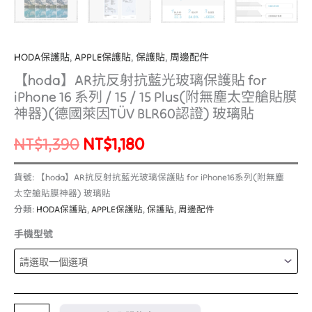
艙
貼
膜
HODA保護貼
,
APPLE保護貼
,
保護貼
,
周邊配件
神
【hoda】AR抗反射抗藍光玻璃保護貼 for
器)
iPhone 16 系列 / 15 / 15 Plus(附無塵太空艙貼膜
(德
神器)(德國萊因TÜV BLR60認證) 玻璃貼
國
NT$
1,390
NT$
1,180
萊
因
貨號:
【hoda】AR抗反射抗藍光玻璃保護貼 for iPhone16系列(附無塵
TÜV
太空艙貼膜神器) 玻璃貼
BLR60
分類:
HODA保護貼
,
APPLE保護貼
,
保護貼
,
周邊配件
認
證)
手機型號
玻
璃
貼
數