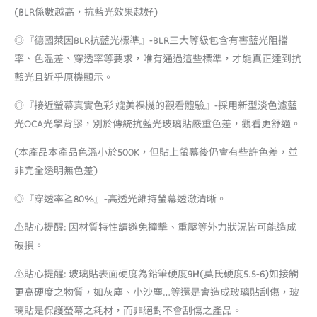
(BLR係數越高，抗藍光效果越好)
◎『德國萊因BLR抗藍光標準』-BLR三大等級包含有害藍光阻擋
率、色溫差、穿透率等要求，唯有通過這些標準，才能真正達到抗
藍光且近乎原機顯示。
◎『接近螢幕真實色彩 媲美裸機的觀看體驗』-採用新型淡色濾藍
光OCA光學背膠，別於傳統抗藍光玻璃貼嚴重色差，觀看更舒適。
(本產品本產品色溫小於500K，但貼上螢幕後仍會有些許色差，並
非完全透明無色差)
◎『穿透率≧80%』-高透光維持螢幕透澈清晰。
⚠️貼心提醒: 因材質特性請避免撞擊、重壓等外力狀況皆可能造成
破損。
⚠️貼心提醒: 玻璃貼表面硬度為鉛筆硬度9H(莫氏硬度5.5-6)如接觸
更高硬度之物質，如灰塵、小沙塵…等還是會造成玻璃貼刮傷，玻
璃貼是保護螢幕之耗材，而非絕對不會刮傷之產品。