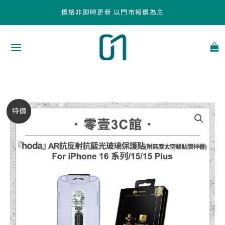
跳
價格非即時更新 以門市報價為主
至
主
要
內
容
【hoda】
原
目
特價
AR
始
前
抗
反
價
價
射
抗
格：
格：
藍
NT$1,390。
NT$1,180。
光
玻