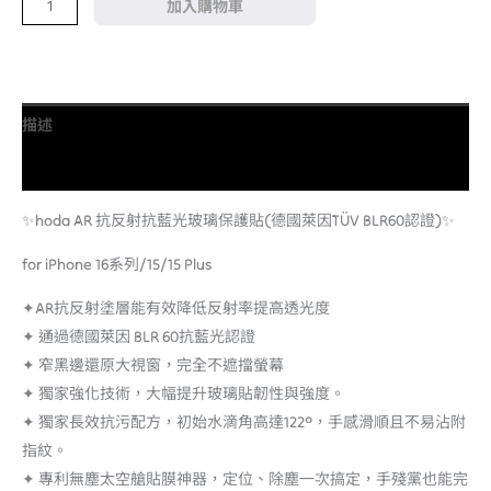
加入購物車
量
描述
額外資訊
✨hoda AR 抗反射抗藍光玻璃保護貼(德國萊因TÜV BLR60認證)✨
for iPhone 16系列/15/15 Plus
✦AR抗反射塗層能有效降低反射率提高透光度
✦ 通過德國萊因 BLR 60抗藍光認證
✦ 窄黑邊還原大視窗，完全不遮擋螢幕
✦ 獨家強化技術，大幅提升玻璃貼韌性與強度。
✦ 獨家長效抗污配方，初始水滴角高達122°，手感滑順且不易沾附
指紋。
✦ 專利無塵太空艙貼膜神器，定位、除塵一次搞定，手殘黨也能完