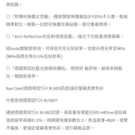
美貼膜。
◎『附專利無塵太空艙』-獨家開發無塵艙設計100%不入塵，輕易
精準對位，輕輕一拉即可無塵完美貼膜，還可重複使用。
◎『Anti-Reflection抗反射增透塗層』-強光下也能看清楚螢幕。
經hoda實驗室檢測，可降低可見光反射率，並提升透光率至96%
(96%高透光率|0.5%低反射率)
◎『德國萊因抗藍光玻璃保護貼』-剛剛好 最舒視。蔽掉多餘藍
光，開啟新視界。
Eye Care|德國萊因TÜV BLR60認證|接近螢幕真實色彩
什麼是德國萊因TÜV BLR60?
通過德國萊因TÜV BLR60認證，高能量有害藍光435-440nm波段峰
值遮蔽率高達61.2%，視網膜保護係數32.3，色溫差僅-482K，視覺
不偏黃，更接近螢幕真實色彩，提升觀看品質。