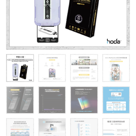
璃
保
護
貼
for
iPhone
16
系
列
/
15
/
15
Plus(附
無
塵
太
空