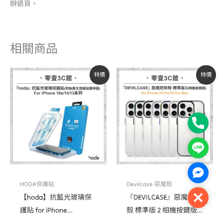
辦退貨。
相關商品
原
目
原
目
特價
特價
始
前
始
前
價
價
價
價
格：
格：
格：
格：
NT$690。
NT$590。
NT$1,380。
NT$1,173。
Phone
Line
Facebo
HODA保護貼
Devilcase 惡魔殼
【hoda】抗藍光玻璃保
『DEVILCASE』惡魔防摔
Close
護貼 for iPhone
殼 標準版 2 相機按鍵版
16e/14/13/13 Pro 系列(附
For iPhone 16 Pro/16 Pro