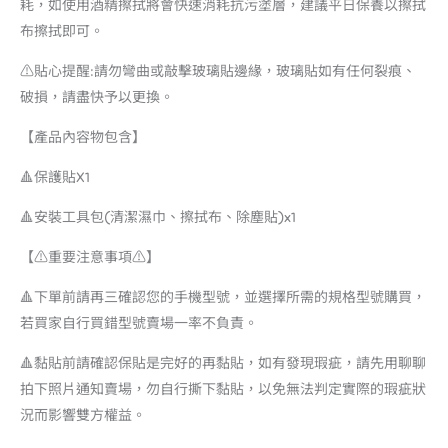
耗，如使用酒精擦拭將會快速消耗抗污塗層，建議平日保養以擦拭
布擦拭即可。
⚠️貼心提醒:請勿彎曲或敲擊玻璃貼邊緣，玻璃貼如有任何裂痕、
破損，請盡快予以更換。
【產品內容物包含】
🔺保護貼X1
🔺安裝工具包(清潔濕巾、擦拭布、除塵貼)x1
【⚠️重要注意事項⚠️】
🔺下單前請再三確認您的手機型號，並選擇所需的規格型號購買，
若買家自行買錯型號賣場一率不負責。
🔺黏貼前請確認保貼是完好的再黏貼，如有發現瑕疵，請先用聊聊
拍下照片通知賣場，勿自行撕下黏貼，以免無法判定實際的瑕疵狀
況而影響雙方權益。