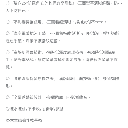
◎『雙向26°防窺角 在外也保有高隱私』-正面螢幕清晰鮮豔，防小
人不防自己。
◎『不影響掃描使用』-正面看超清晰，掃描支付不卡卡。
◎『真空電鍍抗污工藝』-不易留指紋與油污且好清潔，提升遊戲
體驗手感、場景不被指紋遮擋。
◎『高解析霧面技術』-特殊低霧度處理技術，有效降低噪點產
生，透光率83%，維持螢幕高解析顯示效果，降低觀看螢幕不適
感。
◎『隱形滿版保留原機之美』-滿版印刷工藝技術，貼上後猶如隱
形。
◎『全覆蓋聽筒設計』-美觀防塵且不影響收音。
◎疏水疏油/不卡殼/耐衝擊/抗刮
📚太空艙操作教學📚