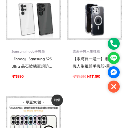
格：
格：
NT$1,290。
NT$1,190。
Phone
Samsung hoda手機殼
憲東手機人生推薦
Line
『hoda』Samsung S25
【限時買一送一】憲東手
Ultra 晶石玻璃軍規防摔
機人生推薦手機殼-業界
Facebo
保護殼 軍規防摔殼 手機
首款支援快捷感測軍規殼
NT$
890
NT$
1,290
NT$
1,190
殼
For iPhone16系列
Close
原
目
特價
始
前
價
價
格：
格：
NT$1,480。
NT$1,258。