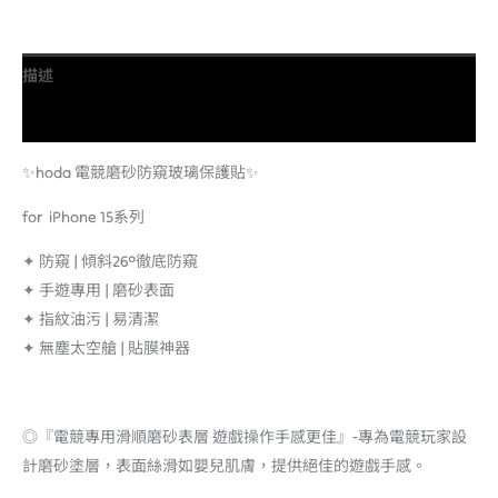
描述
額外資訊
✨hoda 電競磨砂防窺玻璃保護貼✨
for iPhone 15系列
✦ 防窺 | 傾斜26°徹底防窺
✦ 手遊專用 | 磨砂表面
✦ 指紋油污 | 易清潔
✦ 無塵太空艙 | 貼膜神器
◎『電競專用滑順磨砂表層 遊戲操作手感更佳』-專為電競玩家設
計磨砂塗層，表面絲滑如嬰兒肌膚，提供絕佳的遊戲手感。