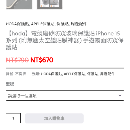
遊
霧
面
HODA保護貼
,
APPLE保護貼
,
保護貼
,
周邊配件
防
【hoda】電競磨砂防窺玻璃保護貼 iPhone 15
窺
系列 (附無塵太空艙貼膜神器) 手遊霧面防窺保
保
護貼
護
NT$
790
NT$
670
貼
數
貨號:
不提供
分類:
HODA保護貼
,
APPLE保護貼
,
保護貼
,
周邊配件
量
型號
加入購物車