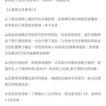
🔺安裝工具包(清潔濕巾、擦拭布、除塵貼)x1
【⚠️重要注意事項⚠️】
🔺下單前請再三確認您的手機型號，並選擇所需的規格型號購買，
若買家自行買錯型號賣場一率不負責。
🔺黏貼前請確認保貼是完好的再黏貼，如有發現瑕疵，請先用聊聊
拍下照片通知賣場，勿自行撕下黏貼，以免無法判定實際的瑕疵狀
況而影響雙方權益。但經使用後人為損壞(如撞擊後破裂、使用產
生刮痕)則不提供後續售後服務。
🔺保貼在黏貼時，容易摳壞邊膠，尤其是在除塵或移動位置時，建
議先在上下兩側對角(或其中一角先貼上貼紙,會方便移位與除塵。
🔺因賣場有實體店面同時販售，偶遇追加補貨中的情況，無法迅速
寄出時敬請見諒。
🔺商品若有現貨，下單後於三日內寄出，寄出後宅配1-2天、超商約
2-3天送達。