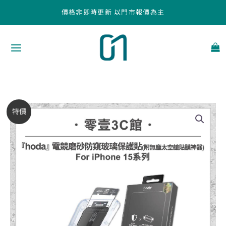
跳
價格非即時更新 以門市報價為主
至
主
要
內
容
【hoda】
原
目
特價
電
始
前
競
磨
價
價
砂
防
格：
格：
窺
NT$790。
NT$670。
玻
璃