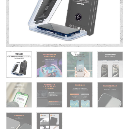
保
護
貼
iPhone
15
系
列
(附
無
塵
太
空
艙
貼
膜
神
器)
手