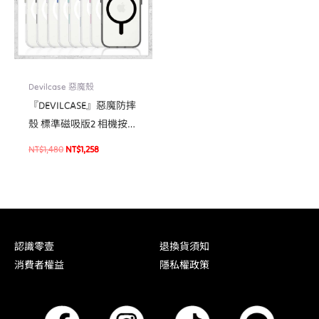
Devilcase 惡魔殼
『DEVILCASE』惡魔防摔
殼 標準磁吸版2 相機按鍵
版 For iPhone 16/16 Plus
NT$
1,480
NT$
1,258
磁吸式軍規手機殼
認識零壹
退換貨須知
消費者權益
隱私權政策