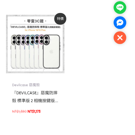
幕貼
Line
原
目
特價
始
前
Facebo
價
價
格：
格：
NT$1,380。
NT$1,173。
Close
Devilcase 惡魔殼
『DEVILCASE』惡魔防摔
殼 標準版 2 相機按鍵版
For iPhone 16/16 Plus 手
NT$
1,380
NT$
1,173
機防摔殼 軍規殼