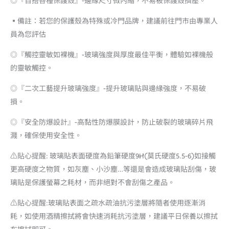
◎『百搭各種保護殼』-邊緣尺寸微內縮，不易被保護殼擠壓。
▪️備註：若您的保護殼為特殊或冷門品牌，建議前往門市由專業人
員為您評估
◎『觸控靈敏如裸機』-玻璃強度與厚度最佳平衡，體驗如裸機般
的靈敏觸控。
◎『二次工藝提升玻璃強度』-提升玻璃貼與邊緣強度，不易破
損。
◎『安全防爆設計』-高黏性防爆膜設計，防止破裂的玻璃碎片飛
濺，確保使用安全性。
⚠️貼心提醒: 玻璃貼表面硬度為鉛筆硬度9H(莫氏硬度5.5-6)如接觸
更高硬度之物質，如灰塵、小沙塵…等還是會造成玻璃貼刮傷，玻
璃貼是保護螢幕之耗材，而非絕對不會刮傷之產品。
⚠️貼心提醒:玻璃貼表面之疏水疏油抗污塗層將隨者使用逐漸消
耗，如使用酒精擦拭將會快速消耗抗污塗層，建議平日保養以擦拭