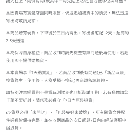
議先在上下兩側對角(或其中一角先貼上貼紙,會方便移位與除塵。
🔺因賣場有實體店面同時販售，偶遇追加補貨中的情況，無法迅速
寄出時敬請見諒。
🔺商品若有現貨，下單後於三日內寄出，寄出後宅配1-2天、超商約
2-3天送達。
🔺為保障自身權益，商品收到時請先檢查有無問題後再使用，若經
使用即不提供退換貨。
🔺本賣場享『7天鑑賞期』，若商品收到後有問題(已「新品瑕疵」
換貨為主，使用後、人為受損不換新)再麻煩私訊聊聊。
請特別注意鑑賞期不是賞玩測試期也非拆裝試用期，若有猶豫請您
千萬不要拆封，請您務必遵守「7日內原裝退貨」
👉貨品必須「未開封」、「包裝完好未破壞」，所有隨貨文件配
件週邊皆保持完整，並在收到商品的次日起算7日內向網站客服申
辦退貨。