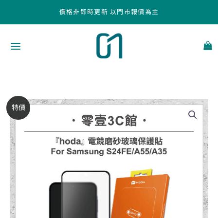
跳
價格非即時更新 以門市報價為主
至
主
要
內
容
【hoda】
原
目
特價
電
始
前
競
磨
價
價
砂
玻
格：
格：
璃
NT$690。
NT$590。
保
護