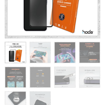
貼
Samsung
S24FE
/
A55
/
A35
玻
璃
貼
數
量