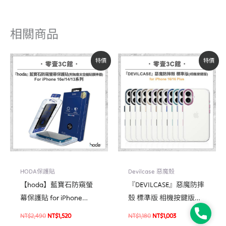
相關商品
原
目
原
目
特價
特價
始
前
始
前
價
價
價
價
格：
格：
格：
格：
NT$2,490。
NT$1,520。
NT$1,180。
NT$1,003。
HODA保護貼
Devilcase 惡魔殼
【hoda】藍寶石防窺螢
『DEVILCASE』惡魔防摔
幕保護貼 for iPhone
殼 標準版 相機按鍵版
16e/14/13 系列(附無塵太
For iPhone 16/16 Plus 軍
Phone
NT$
2,490
NT$
1,520
NT$
1,180
NT$
1,003
空艙貼膜神器) 手機貼 螢
規防摔手機殼