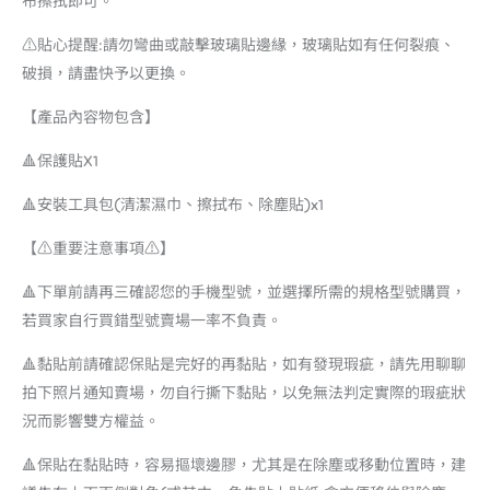
布擦拭即可。
⚠️貼心提醒:請勿彎曲或敲擊玻璃貼邊緣，玻璃貼如有任何裂痕、
破損，請盡快予以更換。
【產品內容物包含】
🔺保護貼X1
🔺安裝工具包(清潔濕巾、擦拭布、除塵貼)x1
【⚠️重要注意事項⚠️】
🔺下單前請再三確認您的手機型號，並選擇所需的規格型號購買，
若買家自行買錯型號賣場一率不負責。
🔺黏貼前請確認保貼是完好的再黏貼，如有發現瑕疵，請先用聊聊
拍下照片通知賣場，勿自行撕下黏貼，以免無法判定實際的瑕疵狀
況而影響雙方權益。
🔺保貼在黏貼時，容易摳壞邊膠，尤其是在除塵或移動位置時，建