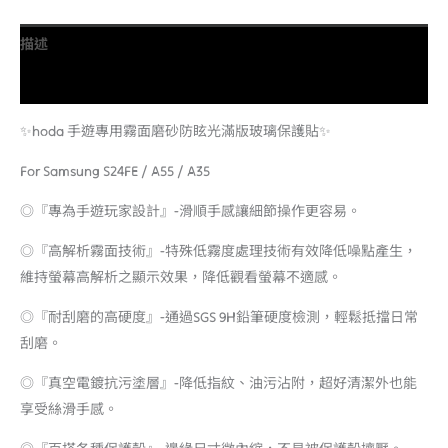
描述
額外資訊
✨hoda 手遊專用霧面磨砂防眩光滿版玻璃保護貼✨
For Samsung S24FE / A55 / A35
◎『專為手遊玩家設計』-滑順手感讓細節操作更容易。
◎『高解析霧面技術』-特殊低霧度處理技術有效降低噪點產生，
維持螢幕高解析之顯示效果，降低觀看螢幕不適感。
◎『耐刮磨的高硬度』-通過SGS 9H鉛筆硬度檢測，輕鬆抵擋日常
刮磨。
◎『真空電鍍抗污塗層』-降低指紋、油污沾附，超好清潔外也能
享受絲滑手感。