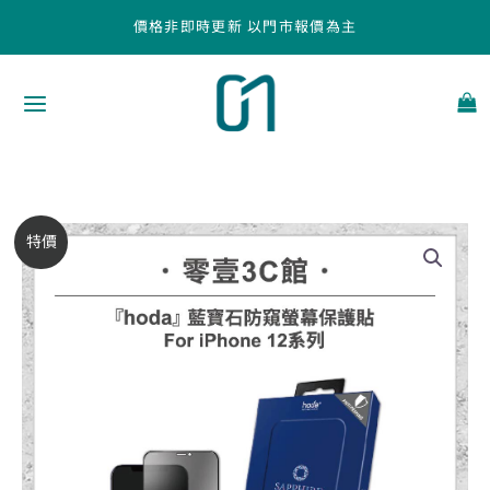
跳
價格非即時更新 以門市報價為主
至
主
要
內
容
【hoda】
原
目
特價
藍
始
前
寶
石
價
價
防
窺
格：
格：
螢
NT$2,490。
NT$1,520。
幕
保