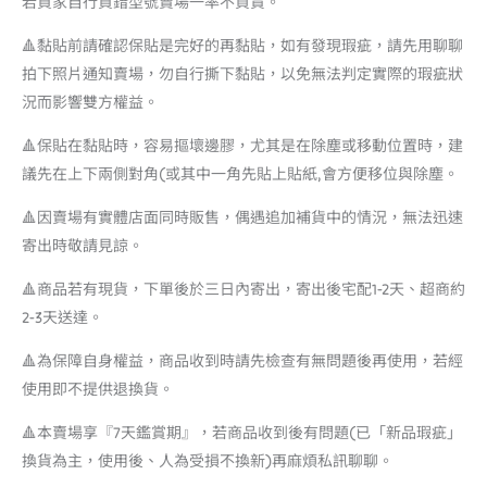
若買家自行買錯型號賣場一率不負責。
🔺黏貼前請確認保貼是完好的再黏貼，如有發現瑕疵，請先用聊聊
拍下照片通知賣場，勿自行撕下黏貼，以免無法判定實際的瑕疵狀
況而影響雙方權益。
🔺保貼在黏貼時，容易摳壞邊膠，尤其是在除塵或移動位置時，建
議先在上下兩側對角(或其中一角先貼上貼紙,會方便移位與除塵。
🔺因賣場有實體店面同時販售，偶遇追加補貨中的情況，無法迅速
寄出時敬請見諒。
🔺商品若有現貨，下單後於三日內寄出，寄出後宅配1-2天、超商約
2-3天送達。
🔺為保障自身權益，商品收到時請先檢查有無問題後再使用，若經
使用即不提供退換貨。
🔺本賣場享『7天鑑賞期』，若商品收到後有問題(已「新品瑕疵」
換貨為主，使用後、人為受損不換新)再麻煩私訊聊聊。