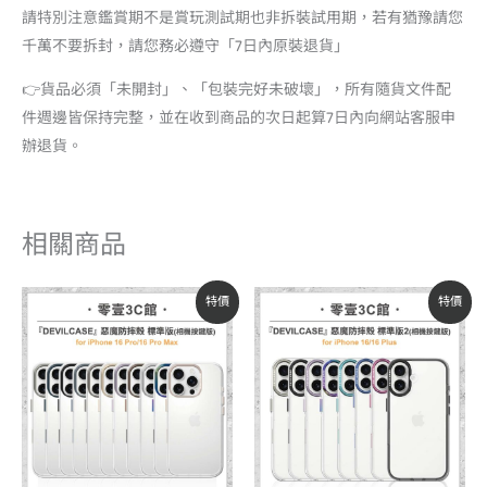
請特別注意鑑賞期不是賞玩測試期也非拆裝試用期，若有猶豫請您
千萬不要拆封，請您務必遵守「7日內原裝退貨」
👉貨品必須「未開封」、「包裝完好未破壞」，所有隨貨文件配
件週邊皆保持完整，並在收到商品的次日起算7日內向網站客服申
辦退貨。
相關商品
原
目
原
目
特價
特價
始
前
始
前
價
價
價
價
格：
格：
格：
格：
NT$1,180。
NT$1,003。
NT$1,380。
NT$1,173。