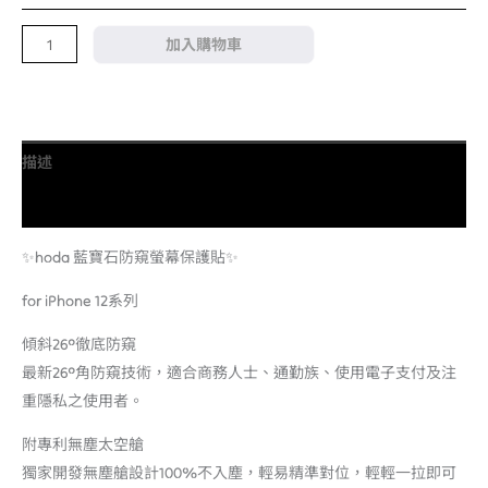
加入購物車
描述
額外資訊
✨hoda 藍寶石防窺螢幕保護貼✨
for iPhone 12系列
傾斜26°徹底防窺
最新26°角防窺技術，適合商務人士、通勤族、使用電子支付及注
重隱私之使用者。
附專利無塵太空艙
獨家開發無塵艙設計100%不入塵，輕易精準對位，輕輕一拉即可