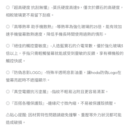
◎『超高硬度 抗刮無懼』-莫氏硬度高達9，僅次於鑽石的高硬度，
相較玻璃更不易留下刮痕。
◎『高導熱率 助手機散熱』-導熱率為強化玻璃的25倍，能有效加
速手機螢幕散熱速度，降低手機長時間使用過熱的情形。
◎『絕佳的觸控靈敏度』-人造藍寶石的介電常數，優於強化玻璃3
倍以上，手指只需輕觸螢幕就能感受到靈敏的反饋，享有裸機般的
觸控快感。
◎『防偽息影LOGO』-特殊半透明息影油墨，讓hoda防偽Logo在
螢幕亮起時不遮擋顯示。
◎『真空電鍍抗污塗層』-指紋不輕易沾附且更容易清潔。
◎『百搭各種保護殼』-邊緣尺寸微內縮，不易被保護殼擠壓。
⚠️貼心提醒: 因材質特性問題請避免撞擊、重壓等外力狀況都可能
造成破損。