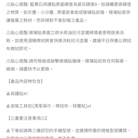
⚠️貼心提醒: 藍寶石保護貼表面硬度為莫氏硬度9，如接觸更高硬度
之物質，如灰塵、小沙塵…等還是會造成玻璃貼刮傷，玻璃貼是保
護螢幕之耗材，而非絕對不會刮傷之產品。
⚠️貼心提醒:玻璃貼表面之疏水疏油抗污塗層將隨者使用逐漸消
耗，如使用酒精擦拭將會快速消耗抗污塗層，建議平日保養以擦拭
布擦拭即可。
⚠️貼心提醒:請勿彎曲或敲擊玻璃貼邊緣，玻璃貼如有任何裂痕、
破損，請盡快予以更換。
【產品內容物包含】
🔺保護貼X1
🔺安裝工具包(清潔濕巾、擦拭布、除塵貼)x1
【⚠️重要注意事項⚠️】
🔺下單前請再三確認您的手機型號，並選擇所需的規格型號購買，