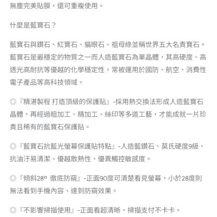
無塵完美貼膜，還可重複使用。
什麼是藍寶石？
藍寶石與鑽石、紅寶石、貓眼石、祖母綠並稱世界五大名貴寶石。
藍寶石是最穩定的物質之一而人造藍寶石為單晶體，其高硬度、高
透光高耐抗等優越的化學穩定性，常被運用於國防、航空、消費性
電子產品等高科技領域。
◎『精湛製程 打造頂級的保護貼』-採用熱交換法形成人造藍寶石
晶體，再經過粗加工、精加工、絲印等多道工藝，才能成就一片珍
貴且稀有的藍寶石保護貼。
◎『藍寶石抗藍光螢幕保護貼特點』-人造藍鑽石、莫氏硬度9級、
抗油汙易清潔、優越散熱性、優異觸控敏感度。
◎『傾斜28° 徹底防窺』-正面90度可清楚看見螢幕，小於28度則
無法看到手機內容、達到防窺效果。
◎『不影響掃描使用』-正面看超清晰，掃描支付不卡卡。