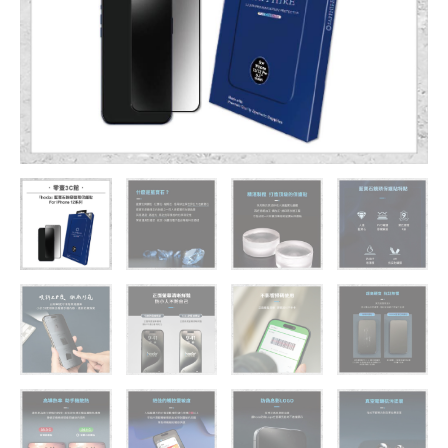
護
貼
iPhone
12
系
列
手
機
玻
璃
貼
螢
幕
貼
數
量