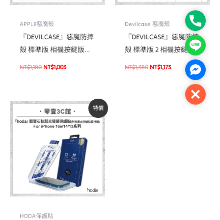
Phone
APPLE惡魔殼
Devilcase 惡魔殼
『DEVILCASE』惡魔防摔
『DEVILCASE』惡魔防摔
Line
殼 標準版 相機按鍵版
殼 標準版 2 相機按鍵版
For iPhone 16 Pro/16 Pro
For iPhone 16/16 Plus 手
NT$
1,180
NT$
1,003
NT$
1,380
NT$
1,173
Facebo
Max軍規手機殼
機防摔殼 軍規殼
Close
原
目
特價
始
前
價
價
格：
格：
NT$2,490。
NT$1,350。
HODA保護貼