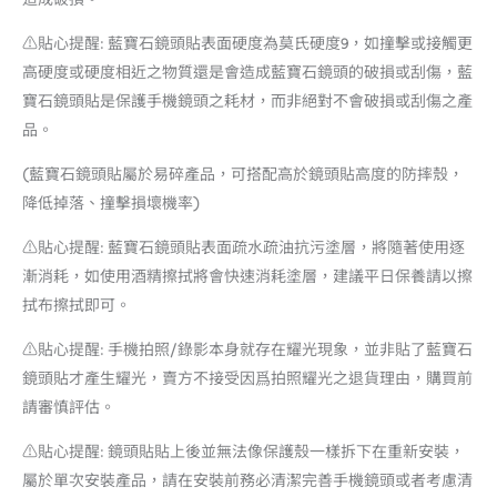
⚠️貼心提醒: 藍寶石鏡頭貼表面硬度為莫氏硬度9，如撞擊或接觸更
高硬度或硬度相近之物質還是會造成藍寶石鏡頭的破損或刮傷，藍
寶石鏡頭貼是保護手機鏡頭之耗材，而非絕對不會破損或刮傷之產
品。
(藍寶石鏡頭貼屬於易碎產品，可搭配高於鏡頭貼高度的防摔殼，
降低掉落、撞擊損壞機率)
⚠️貼心提醒: 藍寶石鏡頭貼表面疏水疏油抗污塗層，將隨著使用逐
漸消耗，如使用酒精擦拭將會快速消耗塗層，建議平日保養請以擦
拭布擦拭即可。
⚠️貼心提醒: 手機拍照/錄影本身就存在耀光現象，並非貼了藍寶石
鏡頭貼才產生耀光，賣方不接受因爲拍照耀光之退貨理由，購買前
請審慎評估。
⚠️貼心提醒: 鏡頭貼貼上後並無法像保護殼一樣拆下在重新安裝，
屬於單次安裝產品，請在安裝前務必清潔完善手機鏡頭或者考慮清