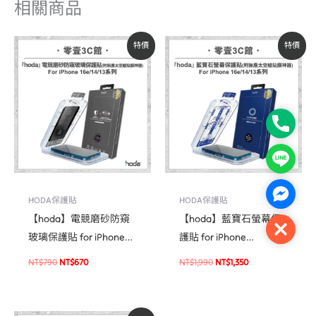
相關商品
原
目
原
目
特價
特價
始
前
始
前
價
價
價
價
格：
格：
格：
格：
NT$790。
NT$670。
NT$1,990。
NT$1,350。
Phone
Line
Facebo
HODA保護貼
HODA保護貼
【hoda】電競磨砂防窺
【hoda】藍寶石螢幕保
Close
玻璃保護貼 for iPhone
護貼 for iPhone
16e/14/13 系列(附無塵太
16e/14/13 系列(附無塵太
NT$
790
NT$
670
NT$
1,990
NT$
1,350
空艙貼膜神器) 手遊霧面
空艙貼膜神器) 手機保護
防窺保護貼
貼 螢幕貼 玻璃貼
原
目