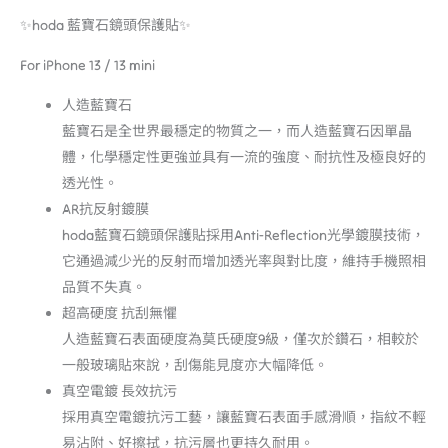
✨hoda 藍寶石鏡頭保護貼✨
For iPhone 13 / 13 mini
人造藍寶石
藍寶石是全世界最穩定的物質之一，而人造藍寶石因單晶
體，化學穩定性更強並具有一流的強度、耐抗性及極良好的
透光性。
AR抗反射鍍膜
hoda藍寶石鏡頭保護貼採用Anti-Reflection光學鍍膜技術，
它通過減少光的反射而增加透光率與對比度，維持手機照相
品質不失真。
超高硬度 抗刮無懼
人造藍寶石表面硬度為莫氏硬度9級，僅次於鑽石，相較於
一般玻璃貼來說，刮傷能見度亦大幅降低。
真空電鍍 長效抗污
採用真空電鍍抗污工藝，讓藍寶石表面手感滑順，指紋不輕
易沾附、好擦拭，抗污層也更持久耐用。