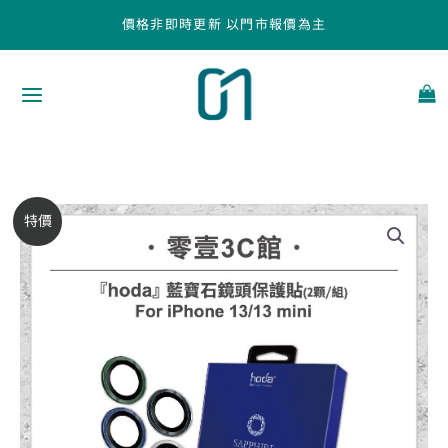
跳
價格非即時更新 以門市報價為主
至
主
要
內
容
【hoda】
原
目
特價
藍
始
前
寶
石
價
價
鏡
頭
格：
格：
保
NT$550。
NT$470。
護
貼