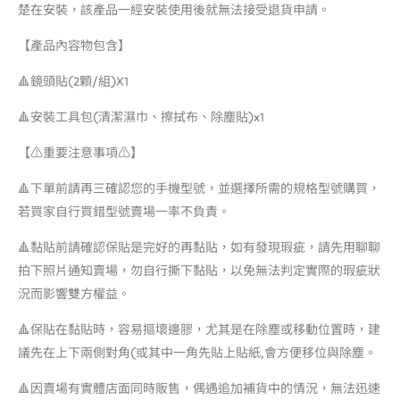
楚在安裝，該產品一經安裝使用後就無法接受退貨申請。
【產品內容物包含】
🔺鏡頭貼(2顆/組)X1
🔺安裝工具包(清潔濕巾、擦拭布、除塵貼)x1
【⚠️重要注意事項⚠️】
🔺下單前請再三確認您的手機型號，並選擇所需的規格型號購買，
若買家自行買錯型號賣場一率不負責。
🔺黏貼前請確認保貼是完好的再黏貼，如有發現瑕疵，請先用聊聊
拍下照片通知賣場，勿自行撕下黏貼，以免無法判定實際的瑕疵狀
況而影響雙方權益。
🔺保貼在黏貼時，容易摳壞邊膠，尤其是在除塵或移動位置時，建
議先在上下兩側對角(或其中一角先貼上貼紙,會方便移位與除塵。
🔺因賣場有實體店面同時販售，偶遇追加補貨中的情況，無法迅速