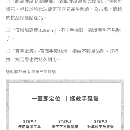
◎『超高硬度 抗刮無懼』-表面硬度為莫氏硬度9，僅次於
鑽石，相較於強化玻璃更不容易產生刮痕，為市場上優越
的抗刮保護貼產品。
◎『僅增加高度0.29mm』-不卡手機殼，圓滑導角不易刮
手。
◎『真空電鍍』-表面手感絲滑，指紋不輕易沾附、好擦
拭，抗污層也更持久耐用。
📚貼膜神器版 簡單三步驟📚