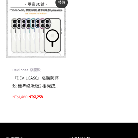
特價
始
前
價
價
格：
格：
NT$1,480。
NT$1,258。
Devilcase 惡魔殼
『DEVILCASE』惡魔防摔
殼 標準磁吸版2 相機按鍵
版 For iPhone 16/16 Plus
NT$
1,480
NT$
1,258
磁吸式軍規手機殼