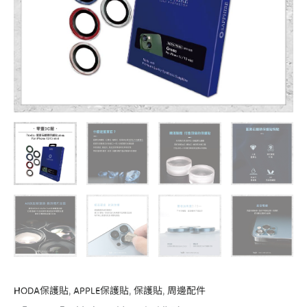
iPhone
13
/
13
mini
(2
顆/
組)
數
量
HODA保護貼
,
APPLE保護貼
,
保護貼
,
周邊配件