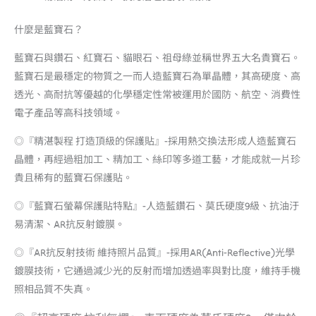
什麼是藍寶石？
藍寶石與鑽石、紅寶石、貓眼石、祖母綠並稱世界五大名貴寶石。
藍寶石是最穩定的物質之一而人造藍寶石為單晶體，其高硬度、高
透光、高耐抗等優越的化學穩定性常被運用於國防、航空、消費性
電子產品等高科技領域。
◎『精湛製程 打造頂級的保護貼』-採用熱交換法形成人造藍寶石
晶體，再經過粗加工、精加工、絲印等多道工藝，才能成就一片珍
貴且稀有的藍寶石保護貼。
◎『藍寶石螢幕保護貼特點』-人造藍鑽石、莫氏硬度9級、抗油汙
易清潔、AR抗反射鍍膜。
◎『AR抗反射技術 維持照片品質』-採用AR(Anti-Reflective)光學
鍍膜技術，它通過減少光的反射而增加透過率與對比度，維持手機
照相品質不失真。