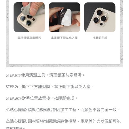
STEP.1👉使用清潔工具，清理鏡頭灰塵髒污。
STEP.2👉撕下下方離型膜，拿正朝下撕以免入塵。
STEP.3👉對準位置放置後，按壓即完成。
⚠️貼心提醒: 燒鈦色鏡頭貼會因加工工藝，而顏色不會完全一致。
⚠️貼心提醒: 因材質特性問題請避免撞擊、重壓等外力狀況都可能
造成破損。