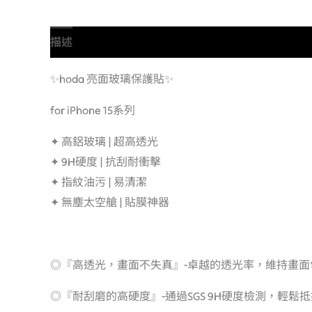
描述
額外資訊
✨hoda 亮面玻璃保護貼✨
for iPhone 15系列
✦ 高鋁玻璃 | 超高透光
✦ 9H硬度 | 抗刮耐衝擊
✦ 指紋油污 | 易清潔
✦ 無塵太空艙 | 貼膜神器
◎『高透光，畫面不失真』-卓越的透光率，維持畫面
◎『耐刮磨的高硬度』-通過SGS 9H硬度檢測，輕鬆