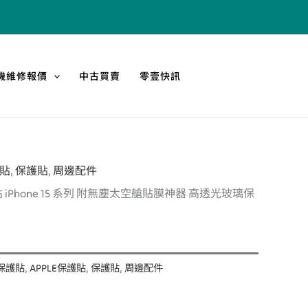
機維修報價
中古買賣
零壹快訊
護貼
,
保護貼
,
周邊配件
目
iPhone 15 系列 附無塵太空艙貼膜神器 高透光玻璃保
前
價
格：
A保護貼
,
APPLE保護貼
,
保護貼
,
周邊配件
。
NT$500。