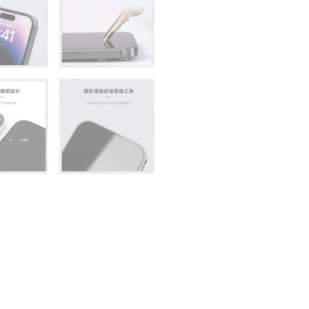
透
光
玻
璃
保
護
貼
手
機
貼
螢
幕
貼
數
量