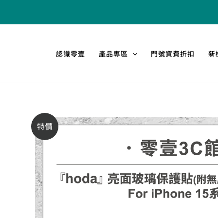
跳
至
主
要
認識零壹
產品專區
門號資費折扣
新
內
容
特價