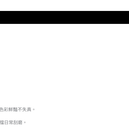
色彩鮮豔不失真。
抵擋日常刮磨。