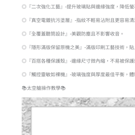
◎『二次強化工藝』-提升玻璃貼與邊緣強度，降低螢
◎『真空電鍍抗污塗層』-指紋不輕易沾附且更容易清
◎『全覆蓋聽筒設計』-美觀防塵且不影響收音。
◎『隱形滿版保留原機之美』-滿版印刷工藝技術，貼
◎『百搭各種保護殼』-邊緣尺寸微內縮，不易被保護
◎『觸控靈敏如裸機』-玻璃強度與厚度最佳平衡，
📚太空艙操作教學📚