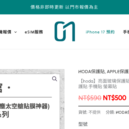
價格非即時更新 以門市報價為主
機報價
eSIM服務
iPhone 17 預約
手
HODA保護貼
,
APPLE保
【hoda】
原
【hoda】亮面玻璃保護貼 
亮
始
護貼 手機貼 螢幕貼
面
NT$
590
NT$
500
玻
價
璃
格：
貨號:
不提供
分類:
HOD
保
護
型號
NT$590