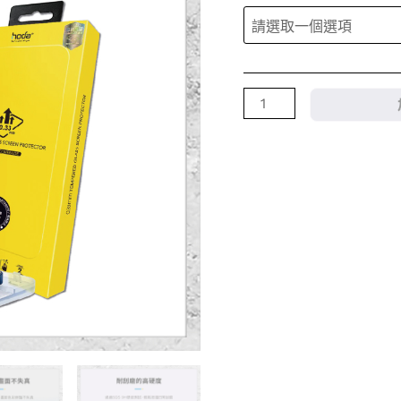
貼
iPhone
15
系
列
附
無
塵
太
空
艙
貼
膜
神
器
高