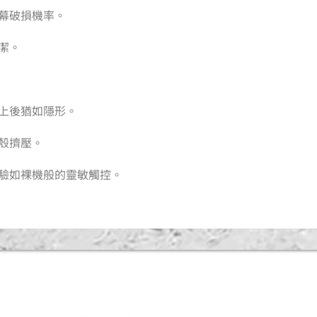
幕破損機率。
潔。
上後猶如隱形。
殼擠壓。
體驗如裸機般的靈敏觸控。