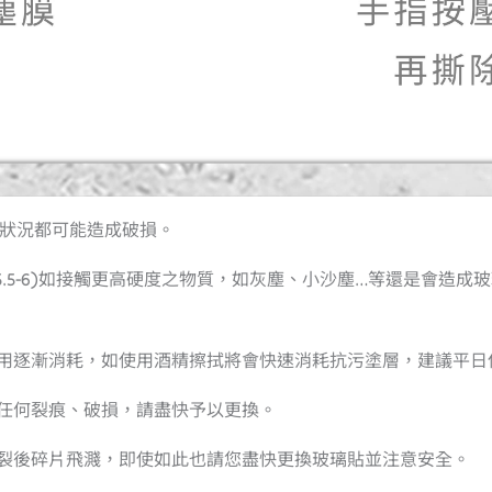
力狀況都可能造成破損。
硬度5.5-6)如接觸更高硬度之物質，如灰塵、小沙塵…等還是會
使用逐漸消耗，如使用酒精擦拭將會快速消耗抗污塗層，建議平
有任何裂痕、破損，請盡快予以更換。
破裂後碎片飛濺，即使如此也請您盡快更換玻璃貼並注意安全。