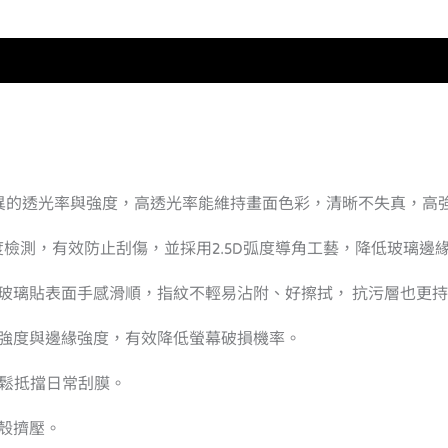
有更優異的透光率與強度，高透光率能維持畫面色彩，清晰不失真，
鉛筆硬度檢測，有效防止刮傷，並採用2.5D弧度導角工藝，降低玻璃邊
玻璃貼表面手感滑順，指紋不輕易沾附、好擦拭， 抗污層也更
貼強度與邊緣強度，有效降低螢幕破損機率。
輕鬆抵擋日常刮膜。
殼擠壓。