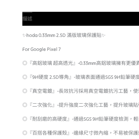
描述
額外資訊
✨hoda 0.33mm 2.5D 滿版玻璃保護貼✨
For Google Pixel 7
◎『高鋁玻璃 超高透光』-0.33mm高鋁玻璃擁
◎『9H硬度 2.5D導角』-玻璃表面通過SGS 9H
◎『真空電鍍』-長效抗污採用真空電鍍抗污工藝，使
◎『二次強化』-提升強度二次強化工藝，提升玻璃
◎『耐刮磨的高硬度』-通過SGS 9H鉛筆硬度檢測，
◎『百搭各種保護殼』-邊緣尺寸微內縮，不易被保護