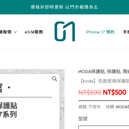
價格非即時更新 以門市報價為主
機報價
eSIM服務
iPhone 17 預約
手
HODA保護貼
,
保護貼
,
周
【hoda】
原
【hoda】亮面玻璃保護貼 Goo
亮
始
面
NT$
590
NT$
500
玻
價
璃
貨號:
不提供
分類:
HOD
格：
保
型號
護
NT$590