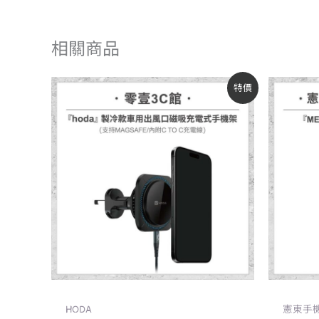
相關商品
原
目
特價
始
前
價
價
格：
格：
NT$1,390。
NT$1,180。
HODA
憲東手