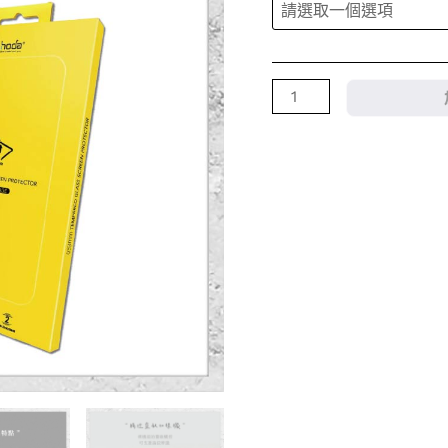
貼
Google
Pixel
7
系
列
數
量