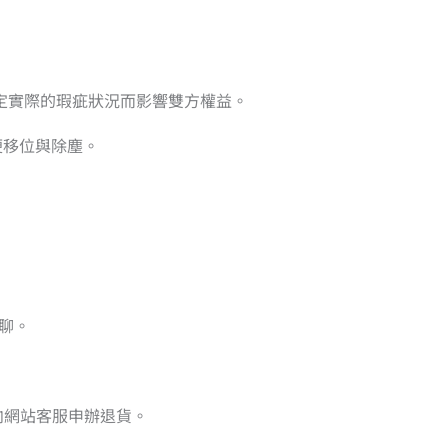
定實際的瑕疵狀況而影響雙方權益。
便移位與除塵。
聊。
向網站客服申辦退貨。