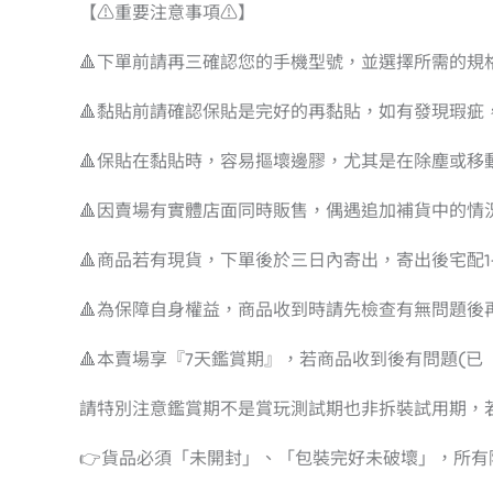
【⚠️重要注意事項⚠️】
🔺下單前請再三確認您的手機型號，並選擇所需的規
🔺黏貼前請確認保貼是完好的再黏貼，如有發現瑕
🔺保貼在黏貼時，容易摳壞邊膠，尤其是在除塵或移
🔺因賣場有實體店面同時販售，偶遇追加補貨中的情
🔺商品若有現貨，下單後於三日內寄出，寄出後宅配1-
🔺為保障自身權益，商品收到時請先檢查有無問題後
🔺本賣場享『7天鑑賞期』，若商品收到後有問題(
請特別注意鑑賞期不是賞玩測試期也非拆裝試用期，
👉貨品必須「未開封」、「包裝完好未破壞」，所