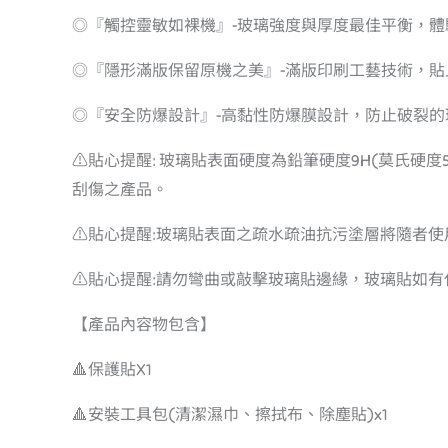
◎『觸控靈敏如裸機』-玻璃強度與厚度最佳平衡，
◎『隱形滿版保留原機之美』-滿版印刷工藝技術，貼
◎『安全防爆設計』-高黏性防爆膜設計，防止破裂
⚠️貼心提醒: 玻璃貼表面硬度為鉛筆硬度9H(莫氏
刮傷之產品。
⚠️貼心提醒:玻璃貼表面之疏水疏油抗污塗層將隨者
⚠️貼心提醒:請勿彎曲或敲擊玻璃貼邊緣，玻璃貼如
【產品內容物包含】
🔺保護貼X1
🔺安裝工具包(清潔濕巾、擦拭布、除塵貼)x1