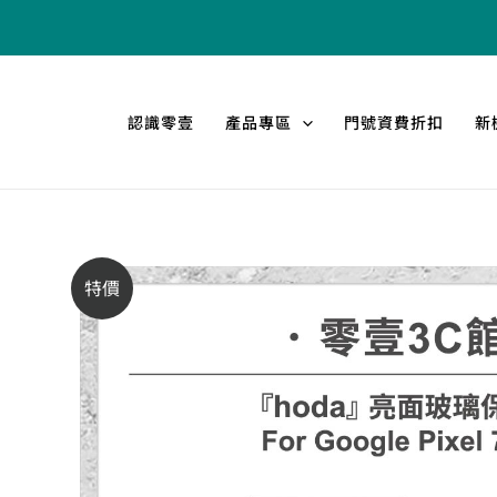
跳
至
主
要
認識零壹
產品專區
門號資費折扣
新
內
容
特價