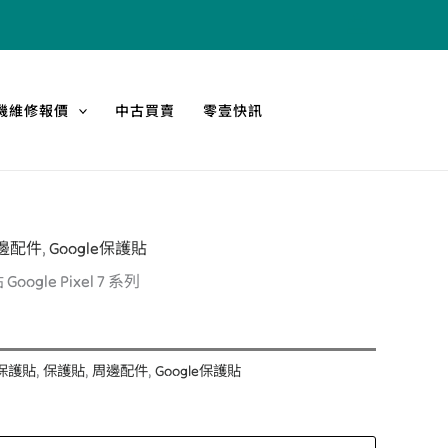
機維修報價
中古買賣
零壹快訊
邊配件
,
Google保護貼
目
gle Pixel 7 系列
前
價
A保護貼
,
保護貼
,
周邊配件
,
Google保護貼
格：
。
NT$500。