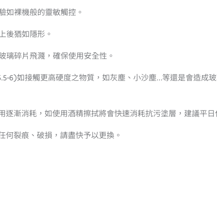
體驗如裸機般的靈敏觸控。
上後猶如隱形。
的玻璃碎片飛濺，確保使用安全性。
硬度5.5-6)如接觸更高硬度之物質，如灰塵、小沙塵…等還是會
使用逐漸消耗，如使用酒精擦拭將會快速消耗抗污塗層，建議平
有任何裂痕、破損，請盡快予以更換。