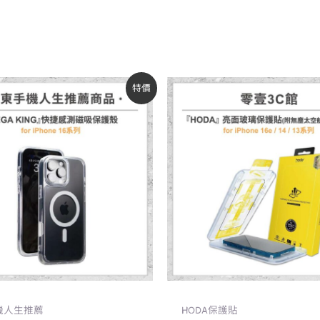
原
目
原
目
特價
始
前
始
前
價
價
價
價
格：
格：
格：
格：
NT$1,290。
NT$1,190。
NT$590。
NT$500。
機人生推薦
HODA保護貼