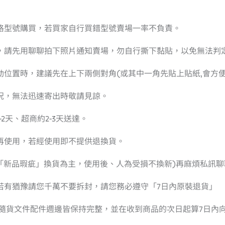
格型號購買，若買家自行買錯型號賣場一率不負責。
疵，請先用聊聊拍下照片通知賣場，勿自行撕下黏貼，以免無法判
動位置時，建議先在上下兩側對角(或其中一角先貼上貼紙,會方
況，無法迅速寄出時敬請見諒。
2天、超商約2-3天送達。
再使用，若經使用即不提供退換貨。
已「新品瑕疵」換貨為主，使用後、人為受損不換新)再麻煩私訊聊
若有猶豫請您千萬不要拆封，請您務必遵守「7日內原裝退貨」
有隨貨文件配件週邊皆保持完整，並在收到商品的次日起算7日內