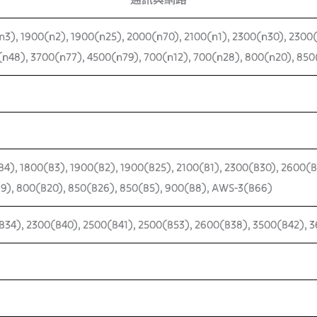
n3), 1900(n2), 1900(n25), 2000(n70), 2100(n1), 2300(n30), 2300
n48), 3700(n77), 4500(n79), 700(n12), 700(n28), 800(n20), 85
B4), 1800(B3), 1900(B2), 1900(B25), 2100(B1), 2300(B30), 2600(B
9), 800(B20), 850(B26), 850(B5), 900(B8), AWS-3(B66)
B34), 2300(B40), 2500(B41), 2500(B53), 2600(B38), 3500(B42), 