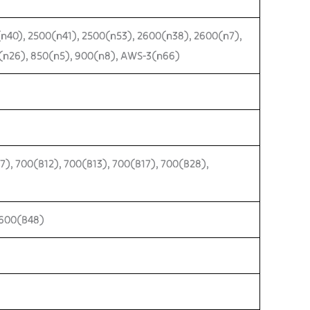
(n40), 2500(n41), 2500(n53), 2600(n38), 2600(n7),
0(n26), 850(n5), 900(n8), AWS-3(n66)
7), 700(B12), 700(B13), 700(B17), 700(B28),
3600(B48)