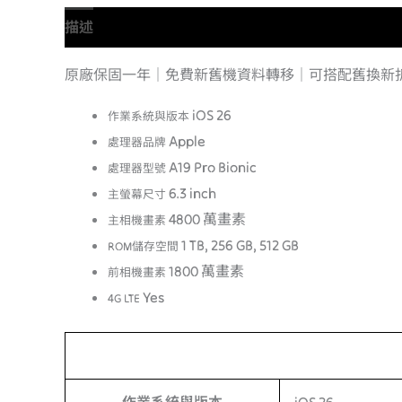
描述
原廠保固一年｜免費新舊機資料轉移｜可搭配舊換新
iOS 26
作業系統與版本
Apple
處理器品牌
A19 Pro Bionic
處理器型號
6.3 inch
主螢幕尺寸
4800 萬畫素
主相機畫素
1 TB, 256 GB, 512 GB
ROM儲存空間
1800 萬畫素
前相機畫素
Yes
4G LTE