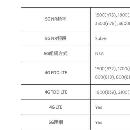
1500(n75), 1800(
5G NR頻率
3500(n78), 3600(
5G NR頻段
Sub-6
5G組網方式
NSA
1500(B32), 1700(
4G FDD LTE
800(B18), 800(B1
4G TDD LTE
1900(B39), 2100(
4G LTE
Yes
5G連網
Yes