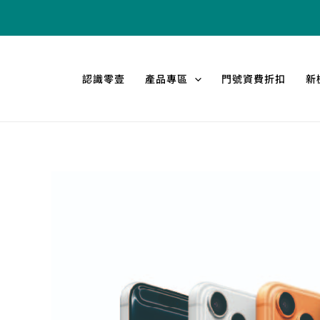
跳
至
主
要
認識零壹
產品專區
門號資費折扣
新
內
容