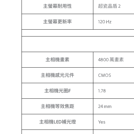
主螢幕耐用性
超瓷晶盾 2
主螢幕更新率
120 Hz
主相機畫素
4800 萬畫素
主相機感光元件
CMOS
主相機光圈F
1.78
主相機等效焦距
24 mm
主相機LED補光燈
Yes