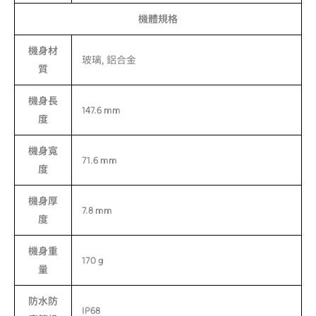
機體規格
機身材
玻璃, 鋁合金
質
機身長
147.6 mm
度
機身寬
71.6 mm
度
機身厚
7.8 mm
度
機身重
170 g
量
防水防
IP68