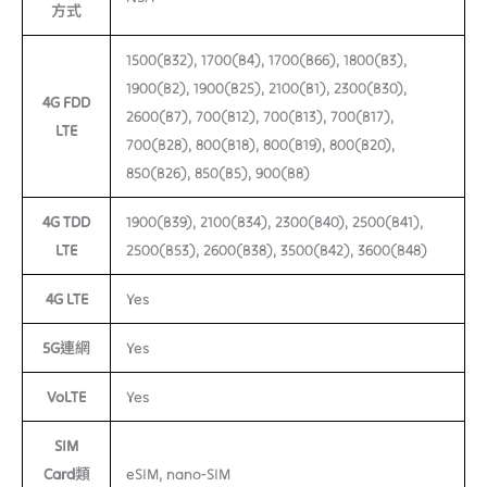
方式
1500(B32), 1700(B4), 1700(B66), 1800(B3),
1900(B2), 1900(B25), 2100(B1), 2300(B30),
4G FDD
2600(B7), 700(B12), 700(B13), 700(B17),
LTE
700(B28), 800(B18), 800(B19), 800(B20),
850(B26), 850(B5), 900(B8)
4G TDD
1900(B39), 2100(B34), 2300(B40), 2500(B41),
LTE
2500(B53), 2600(B38), 3500(B42), 3600(B48)
4G LTE
Yes
5G連網
Yes
VoLTE
Yes
SIM
Card類
eSIM, nano-SIM