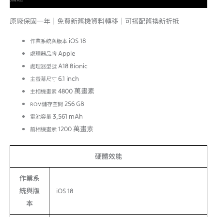
原廠保固一年｜免費新舊機資料轉移｜可搭配舊換新折抵
iOS 18
作業系統與版本
Apple
處理器品牌
A18 Bionic
處理器型號
6.1 inch
主螢幕尺寸
4800 萬畫素
主相機畫素
256 GB
ROM儲存空間
3,561 mAh
電池容量
1200 萬畫素
前相機畫素
硬體效能
作業系
統與版
iOS 18
本