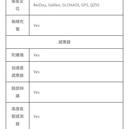
衛星定
BeiDou, Galileo, GLONASS, GPS, QZSS
位
無線充
Yes
電
感應器
陀螺儀
Yes
加速度
Yes
感應器
臉部辨
Yes
識
高度氣
壓感測
Yes
器