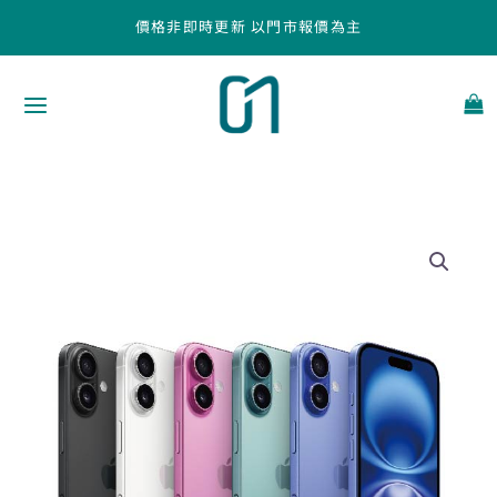
跳
價格非即時更新 以門市報價為主
至
主
要
內
容