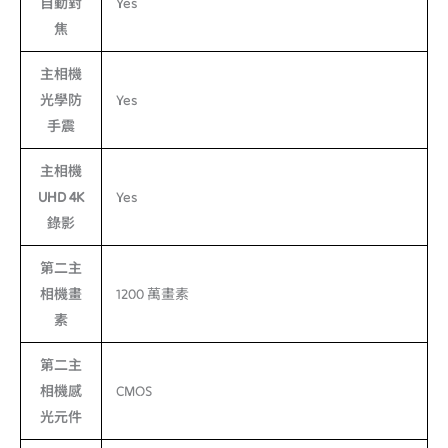
自動對
Yes
焦
主相機
光學防
Yes
手震
主相機
UHD 4K
Yes
錄影
第二主
相機畫
1200 萬畫素
素
第二主
相機感
CMOS
光元件