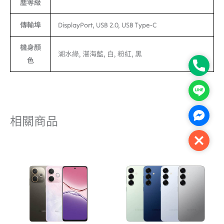
塵等級
傳輸埠
DisplayPort, USB 2.0, USB Type-C
機身顏
湖水綠, 湛海藍, 白, 粉紅, 黑
色
Phone
Line
Facebo
相關商品
Close