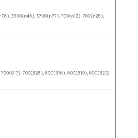
n78), 3600(n48), 3700(n77), 700(n12), 700(n28),
, 700(B17), 700(B28), 800(B18), 800(B19), 800(B20),