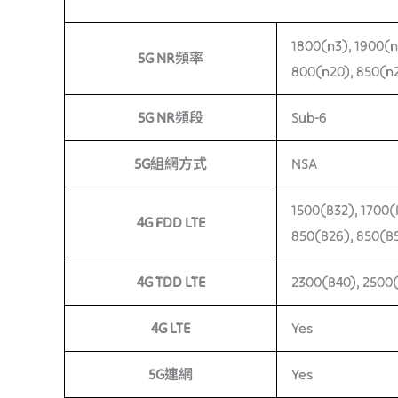
1800(n3), 1900(n
5G NR頻率
800(n20), 850(n
5G NR頻段
Sub-6
5G組網方式
NSA
1500(B32), 1700(
4G FDD LTE
850(B26), 850(B
4G TDD LTE
2300(B40), 2500(
4G LTE
Yes
5G連網
Yes