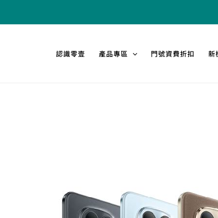
跳
至
主
要
認識零壹
產品專區
門號資費折扣
新
內
容