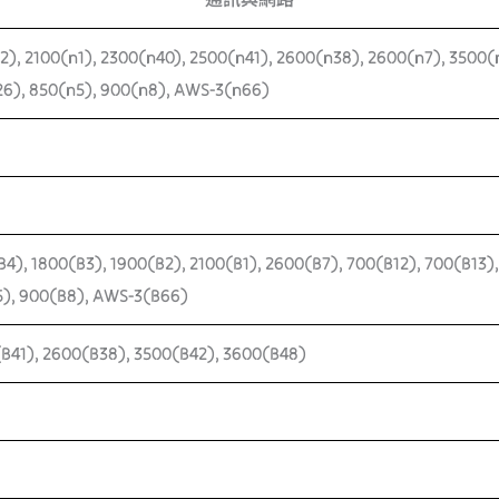
2), 2100(n1), 2300(n40), 2500(n41), 2600(n38), 2600(n7), 3500(
26), 850(n5), 900(n8), AWS-3(n66)
B4), 1800(B3), 1900(B2), 2100(B1), 2600(B7), 700(B12), 700(B13)
5), 900(B8), AWS-3(B66)
B41), 2600(B38), 3500(B42), 3600(B48)