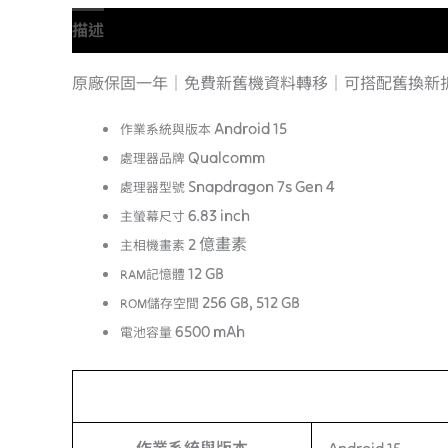
描述
額外資訊
原廠保固一年｜免費新舊機資料轉移｜可搭配舊換新
Android 15
作業系統與版本
Qualcomm
處理器品牌
Snapdragon 7s Gen 4
處理器型號
6.83 inch
主螢幕尺寸
2 億畫素
主相機畫素
12 GB
RAM記憶體
256 GB, 512 GB
ROM儲存空間
6500 mAh
電池容量