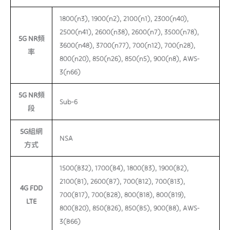
1800(n3), 1900(n2), 2100(n1), 2300(n40),
2500(n41), 2600(n38), 2600(n7), 3500(n78),
5G NR頻
3600(n48), 3700(n77), 700(n12), 700(n28),
率
800(n20), 850(n26), 850(n5), 900(n8), AWS-
3(n66)
5G NR頻
Sub-6
段
5G組網
NSA
方式
1500(B32), 1700(B4), 1800(B3), 1900(B2),
2100(B1), 2600(B7), 700(B12), 700(B13),
4G FDD
700(B17), 700(B28), 800(B18), 800(B19),
LTE
800(B20), 850(B26), 850(B5), 900(B8), AWS-
3(B66)