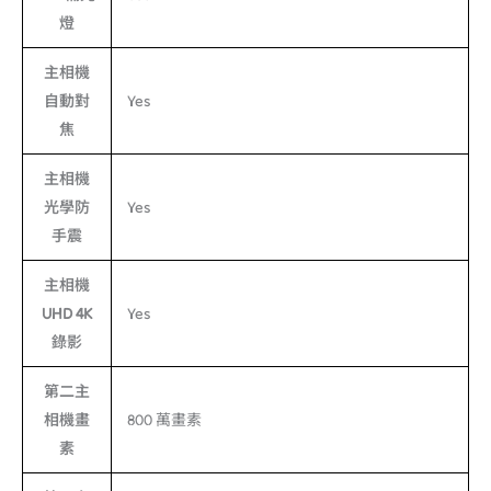
燈
主相機
自動對
Yes
焦
主相機
光學防
Yes
手震
主相機
UHD 4K
Yes
錄影
第二主
相機畫
800 萬畫素
素