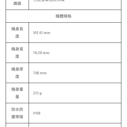
識器
機體規格
機身長
163.61 mm
度
機身寬
78.09 mm
度
機身厚
7.96 mm
度
機身重
210 g
量
防水防
IP68
塵等級