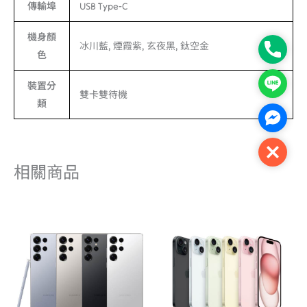
傳輸埠
USB Type-C
機身顏
冰川藍, 煙霞紫, 玄夜黑, 鈦空金
Phone
色
Line
裝置分
雙卡雙待機
類
Facebo
Close
相關商品