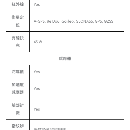
紅外線
Yes
衛星定
A-GPS, BeiDou, Galileo, GLONASS, GPS, QZSS
位
有線快
45 W
充
感應器
陀螺儀
Yes
加速度
Yes
感應器
臉部辨
Yes
識
指紋辨
光感螢幕指紋辨識