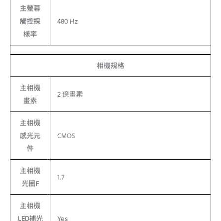
主螢幕
觸控採
480 Hz
樣率
相機規格
主相機
2 億畫素
畫素
主相機
感光元
CMOS
件
主相機
1.7
光圈F
主相機
LED補光
Yes