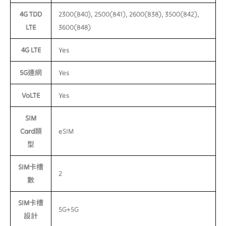
4G TDD
2300(B40), 2500(B41), 2600(B38), 3500(B42),
LTE
3600(B48)
4G LTE
Yes
5G連網
Yes
VoLTE
Yes
SIM
Card類
eSIM
型
SIM卡槽
2
數
SIM卡槽
5G+5G
設計