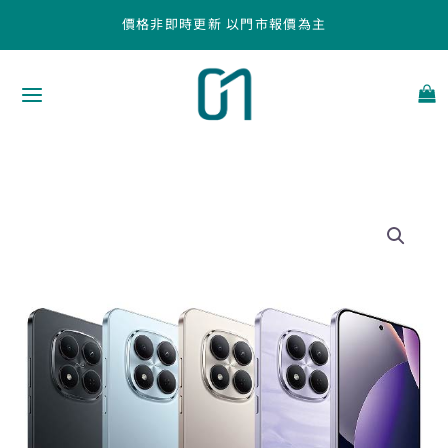
跳
價格非即時更新 以門市報價為主
至
主
要
內
容