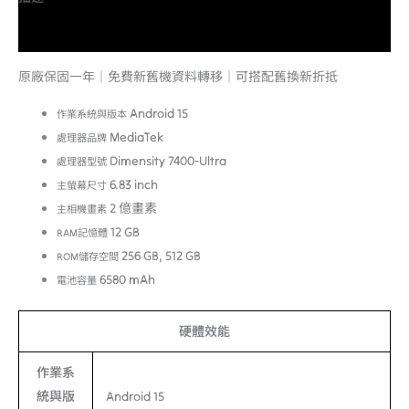
額外資訊
原廠保固一年｜免費新舊機資料轉移｜可搭配舊換新折抵
Android 15
作業系統與版本
MediaTek
處理器品牌
Dimensity 7400-Ultra
處理器型號
6.83 inch
主螢幕尺寸
2 億畫素
主相機畫素
12 GB
RAM記憶體
256 GB, 512 GB
ROM儲存空間
6580 mAh
電池容量
硬體效能
作業系
統與版
Android 15