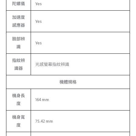
陀螺儀
Yes
加速度
Yes
感應器
臉部辨
Yes
識
指紋辨
光感螢幕指紋辨識
識器
機體規格
機身長
164 mm
度
機身寬
75.42 mm
度