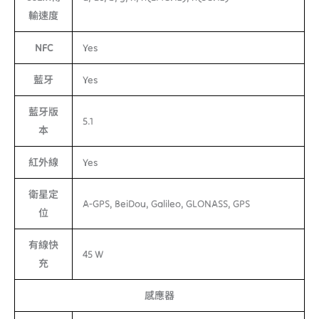
輸速度
NFC
Yes
藍牙
Yes
藍牙版
5.1
本
紅外線
Yes
衛星定
A-GPS, BeiDou, Galileo, GLONASS, GPS
位
有線快
45 W
充
感應器