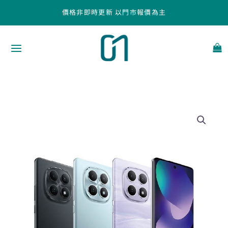
跳
價格非即時更新 以門市報價為主
至
主
要
內
容