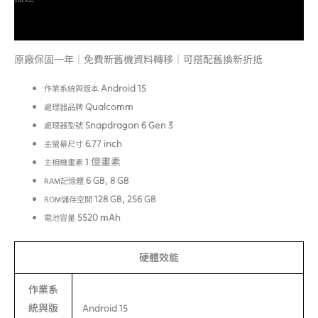
額外資訊
原廠保固一年｜免費新舊機資料轉移｜可搭配舊換新折抵
Android 15
作業系統與版本
Qualcomm
處理器品牌
Snapdragon 6 Gen 3
處理器型號
6.77 inch
主螢幕尺寸
1 億畫素
主相機畫素
6 GB, 8 GB
RAM記憶體
128 GB, 256 GB
ROM儲存空間
5520 mAh
電池容量
硬體效能
作業系
統與版
Android 15