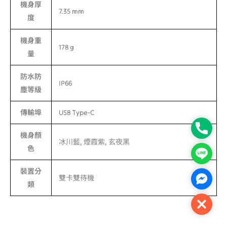
機身厚
7.35 mm
度
機身重
178 g
量
防水防
IP66
塵等級
傳輸埠
USB Type-C
Phone
機身顏
冰川藍, 煙霞紫, 玄夜黑
色
Line
裝置分
雙卡雙待機
Facebo
類
Close