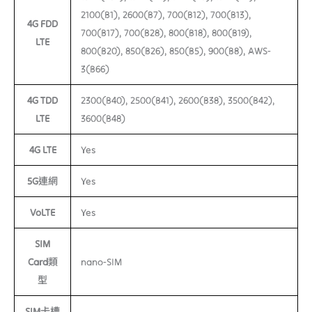
2100(B1), 2600(B7), 700(B12), 700(B13),
4G FDD
700(B17), 700(B28), 800(B18), 800(B19),
LTE
800(B20), 850(B26), 850(B5), 900(B8), AWS-
3(B66)
4G TDD
2300(B40), 2500(B41), 2600(B38), 3500(B42),
LTE
3600(B48)
4G LTE
Yes
5G連網
Yes
VoLTE
Yes
SIM
Card類
nano-SIM
型
SIM卡槽