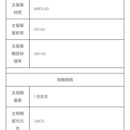
主螢幕
AMOLED
材質
主螢幕
120 Hz
更新率
主螢幕
觸控採
240 Hz
樣率
相機規格
主相機
1 億畫素
畫素
主相機
感光元
CMOS
件