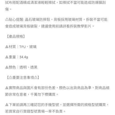
拭布搭配酒精或清潔液輕輕擦拭，如擦拭不當可能造成防爆膜刮
傷。
⚠️貼心提醒: 晶石玻璃防摔殼，背板採用玻璃材質，拆裝不當可能
會造成玻璃背板破裂，建議使用前請詳看拆裝教學影片。
【產品規格】
🔺材質｜TPU、玻璃
🔺重量｜34.4g
🔺顏色｜透明、透黑
【⚠️重要注意事項⚠️】
🔺實際商品與圖片會有部份色差，顏色以出貨商品為準，對商品細
節非常在意者，千萬勿下標購買。
🔺下單前請再三確認您的手機型號，並選擇所需的規格型號購買，
若買家自行買錯型號賣場一率不負責。