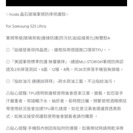
額外資訊
✨hoda 晶石玻璃軍規防摔保護殼✨
for Samsung S25 Ultra
軍規等級|玻璃背板|邊緣防護|防污抗油|延緩黃化|無雙酚A
◎『延緩發黃保持晶透』- 邊框採用德國進口環保TPU。。
◎『美國軍用標準防護 無懼暴摔』-通過MLI-STD810H軍規防摔認
證及2米摔落測試，6面、12稜、8角，共26次摔落手機皆無損傷。
◎『指紋油污 通通說拜拜』-疏水疏油工藝，不沾指紋油污。
⚠️貼心提醒: TPU透明款邊框使用後會逐漸泛黃、變舊，如您是手
汗嚴重者、常接觸汗水、抽菸者、長時間日曬、頻繁使用酒精擦拭
等使用狀況皆會加速TPU黃化速度，如在意泛黃者建議買透黑款
式，如無法接受保護殼使用後會變舊者請勿購買 。
⚠️貼心提醒:手機殼內側因有貼附防爆膜，如需擦拭時請用乾淨擦