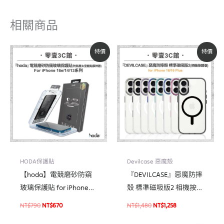
相關商品
原
目
原
目
特價
特價
始
前
始
前
價
價
價
價
格：
格：
格：
格：
NT$790。
NT$670。
NT$1,480。
NT$1,258。
HODA保護貼
Devilcase 惡魔殼
【hoda】電競磨砂防窺
『DEVILCASE』惡魔防摔
玻璃保護貼 for iPhone
殼 標準磁吸版2 相機按鍵
16e/14/13 系列(附無塵太
版 For iPhone 16/16 Plus
NT$
790
NT$
670
NT$
1,480
NT$
1,258
空艙貼膜神器) 手遊霧面
磁吸式軍規手機殼