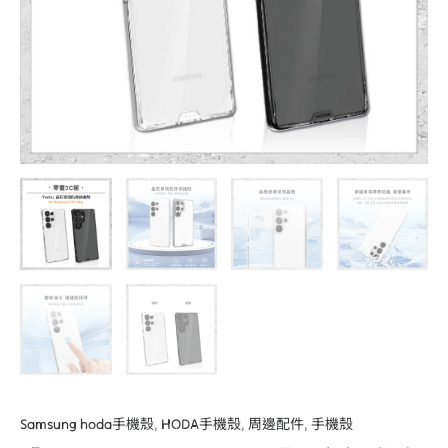
規
防
摔
保
護
殼
軍
規
防
摔
殼
手
機
殼
數
量
Samsung hoda手機殼
,
HODA手機殼
,
周邊配件
,
手機殼