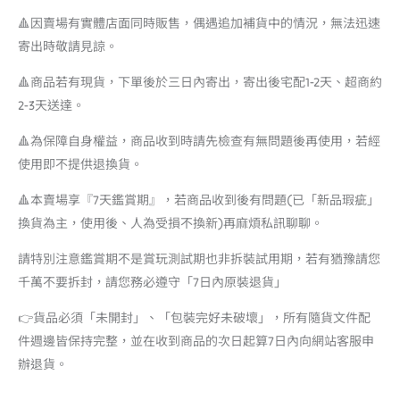
🔺因賣場有實體店面同時販售，偶遇追加補貨中的情況，無法迅速
寄出時敬請見諒。
🔺商品若有現貨，下單後於三日內寄出，寄出後宅配1-2天、超商約
2-3天送達。
🔺為保障自身權益，商品收到時請先檢查有無問題後再使用，若經
使用即不提供退換貨。
🔺本賣場享『7天鑑賞期』，若商品收到後有問題(已「新品瑕疵」
換貨為主，使用後、人為受損不換新)再麻煩私訊聊聊。
請特別注意鑑賞期不是賞玩測試期也非拆裝試用期，若有猶豫請您
千萬不要拆封，請您務必遵守「7日內原裝退貨」
👉貨品必須「未開封」、「包裝完好未破壞」，所有隨貨文件配
件週邊皆保持完整，並在收到商品的次日起算7日內向網站客服申
辦退貨。