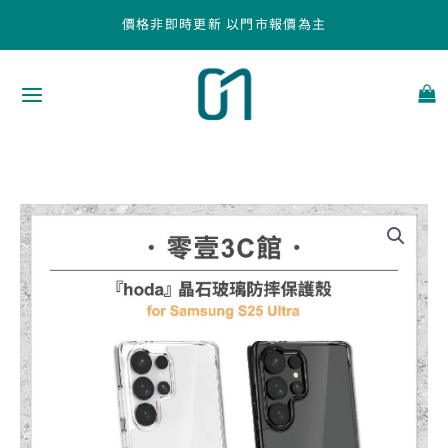
跳
價格非即時更新 以門市報價為主
至
主
要
內
容
『hoda』
Samsung
S25
Ultra
晶
石
玻
璃
軍