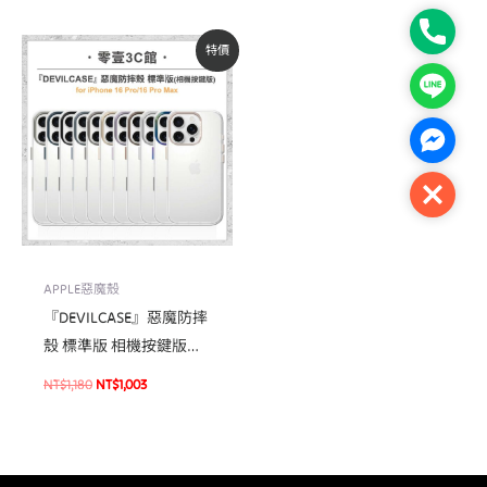
防窺保護貼
Phone
原
目
特價
始
前
價
價
Line
格：
格：
NT$1,180。
NT$1,003。
Facebo
Close
APPLE惡魔殼
『DEVILCASE』惡魔防摔
殼 標準版 相機按鍵版
For iPhone 16 Pro/16 Pro
NT$
1,180
NT$
1,003
Max軍規手機殼