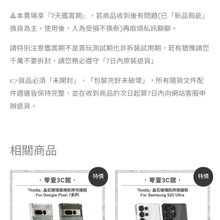
🔺本賣場享『7天鑑賞期』，若商品收到後有問題(已「新品瑕疵」
換貨為主，使用後、人為受損不換新)再麻煩私訊聊聊。
請特別注意鑑賞期不是賞玩測試期也非拆裝試用期，若有猶豫請您
千萬不要拆封，請您務必遵守「7日內原裝退貨」
👉貨品必須「未開封」、「包裝完好未破壞」，所有隨貨文件配
件週邊皆保持完整，並在收到商品的次日起算7日內向網站客服申
辦退貨。
相關商品
原
目
原
目
特價
特價
始
前
始
前
價
價
價
價
格：
格：
格：
格：
NT$890。
NT$712。
NT$890。
NT$760。