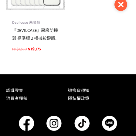
Close
Devilcase 惡魔殼
『DEVILCASE』惡魔防摔
殼 標準版 2 相機按鍵版
For iPhone 16/16 Plus 手
NT$
1,380
NT$
1,173
機防摔殼 軍規殼
認識零壹
退換貨須知
消費者權益
隱私權政策