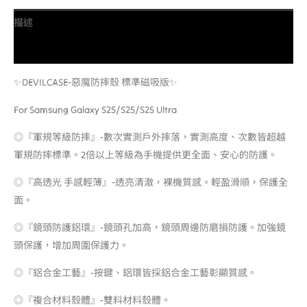
描述
額外資訊
✨DEVILCASE-惡魔防摔殼 標準磁吸版✨
For Samsung Galaxy S25/S25/S25 Ultra
◎『軍規等級防摔』-數次實測戶外摔落，實測高度、次數皆超越
軍規防摔標準。2倍以上等級為手機提供更全面、安心的防護。
◎『高透光 手感輕薄』-透亮清澈，裸機質感。輕盈滑順，保護全
面。
◎『鏡頭防護鋁環』-鏡頭孔加高，鏡頭周邊防磨損防護。加強鏡
頭保護，增加周圍保護力。
◎『鋁合金工藝』-按鍵、鋁環皆採鋁合金工藝彰顯質感。
◎『複合材料殼體』-雙料材料殼體。