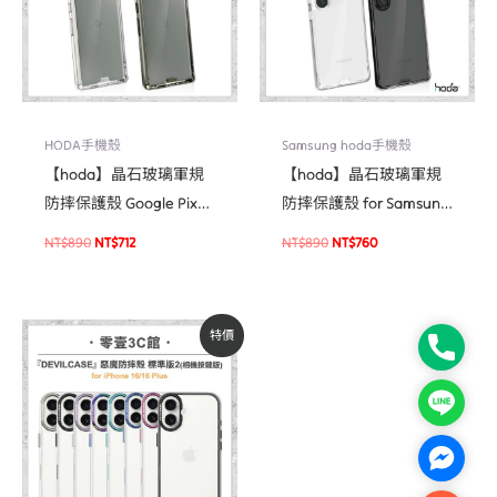
HODA手機殼
Samsung hoda手機殼
【hoda】晶石玻璃軍規
【hoda】晶石玻璃軍規
防摔保護殼 Google Pixel
防摔保護殼 for Samsung
7 系列
S25 Ultra 全新防摔殼
NT$
890
NT$
712
NT$
890
NT$
760
原
目
特價
始
前
Phone
價
價
格：
格：
NT$1,380。
NT$1,173。
Line
Facebo