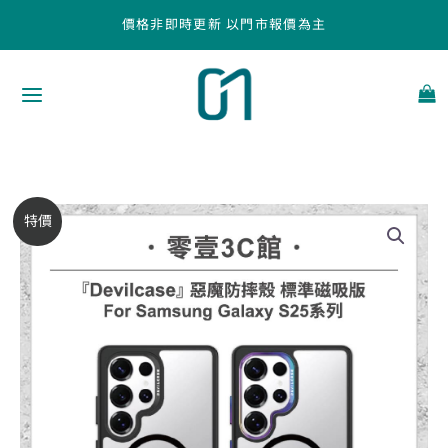
跳
價格非即時更新 以門市報價為主
至
主
要
內
容
『DEVILCASE』
原
目
特價
惡
始
前
魔
防
價
價
摔
殼
格：
格：
標
NT$1,080。
NT$920。
準
磁