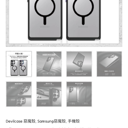
吸
版
For
Samsung
Galaxy
S25
系
列
S25/S25+/S25
Ultra
軍
規
手
機
殼
數
量
Devilcase 惡魔殼
,
Samsung惡魔殼
,
手機殼