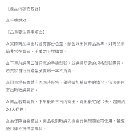
【產品內容物包含】
🔺手機殼X1
【⚠️重要注意事項⚠️】
🔺實際商品與圖片會有部份色差，顏色以出貨商品為準，對商品細
節非常在意者，千萬勿下標購買。
🔺下單前請再三確認您的手機型號，並選擇所需的規格型號購買，
若買家自行買錯型號賣場一率不負責。
🔺因賣場有實體店面同時販售，偶遇追加補貨中的情況，無法迅速
寄出時敬請見諒。
🔺商品若有現貨，下單後於三日內寄出，寄出後宅配1-2天、超商約
2-3天送達。
🔺為保障自身權益，商品收到時請先檢查有無問題後再使用，若經
使用即不提供退換貨。